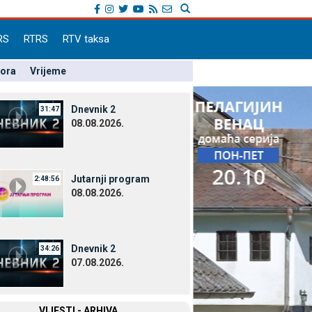
RS
RTRS
RTV taksa
pora
Vrijeme
Dnevnik 2
31:47
08.08.2026.
Јutarnji program
2:48:56
08.08.2026.
Dnevnik 2
34:26
07.08.2026.
VIЈESTI - ARHIVA