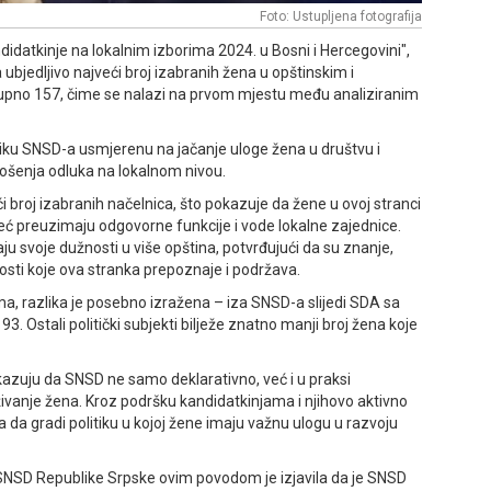
Foto: Ustupljena fotografija
ndidatkinje na lokalnim izborima 2024. u Bosni i Hercegovini",
bjedljivo najveći broj izabranih žena u opštinskim i
pno 157, čime se nalazi na prvom mjestu među analiziranim
tiku SNSD-a usmjerenu na jačanje uloge žena u društvu i
nošenja odluka na lokalnom nivou.
 broj izabranih načelnica, što pokazuje da žene u ovoj stranci
eć preuzimaju odgovorne funkcije i vode lokalne zajednice.
u svoje dužnosti u više opština, potvrđujući da su znanje,
osti koje ova stranka prepoznaje i podržava.
a, razlika je posebno izražena – iza SNSD-a slijedi SDA sa
. Ostali politički subjekti bilježe znatno manji broj žena koje
kazuju da SNSD ne samo deklarativno, već i u praksi
ivanje žena. Kroz podršku kandidatkinjama i njihovo aktivno
ja da gradi politiku u kojoj žene imaju važnu ulogu u razvoju
 SNSD Republike Srpske ovim povodom je izjavila da je SNSD