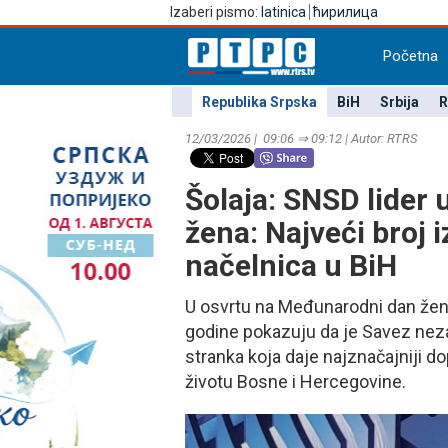
Izaberi pismo:
latinica
ћирилица
Početna
Republika Srpska
BiH
Srbija
R
12/03/2026 | 09:06 ⇒ 09:12 | Autor: RTRS
Šolaja: SNSD lider 
žena: Najveći broj 
načelnica u BiH
U osvrtu na Međunarodni dan žena
godine pokazuju da je Savez neza
stranka koja daje najznačajniji d
životu Bosne i Hercegovine.