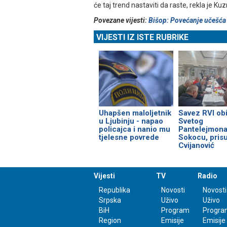
će taj trend nastaviti da raste, rekla je Ku
Povezane vijesti:
Bišop: Povećanje učešća 
VIJESTI IZ ISTE RUBRIKE
Uhapšen maloljetnik
Savez RVI obi
u Ljubinju - napao
Svetog
policajca i nanio mu
Pantelejmona
tjelesne povrede
Sokocu, prisu
Cvijanović
Vijesti
TV
Radio
Republika
Novosti
Novosti
Srpska
Uživo
Uživo
BiH
Program
Progra
Region
Emisije
Emisije