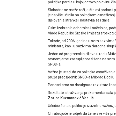
politička partija u kojoj gotovo polovinu čl
Slobodno se može reći, a što ovi podaci i p
je najviše učinila na političkom osnaživanj
djelovanja stranke i nastavlja se i dalje.
Osim izabranih odbornica i načelnica, pod
Vlade Republike Srpske i mjestu srpskog č
Takođe, od 2006. godine u svim sazivima V
ministara, kao i u sazivima Narodne skupš
Јedan od programskih ciljeva u radu Aktiv
ravnomjerne zastupljenosti žena na svim ni
SNSD-a.
Važno je istaći da za političko osnaživanj
pruža predsjednik SNSD-a Milorad Dodik.
Ponosni smo na dostignute rezultate i nast
Rezultate istraživanja prokomentarisala j
Zorica Kuzmanović Vasilić
.
Učešće žena u politici je izuzetno važno, 
Ohrabrujuće je vidjeti da žene sve više p