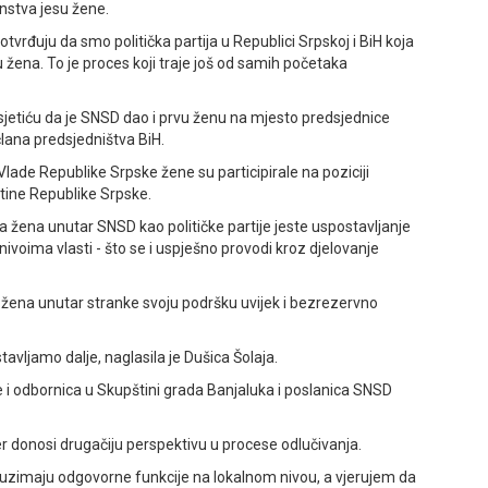
anstva jesu žene.
otvrđuju da smo politička partija u Republici Srpskoj i BiH koja
u žena. To je proces koji traje još od samih početaka
sjetiću da je SNSD dao i prvu ženu na mjesto predsjednice
lana predsjedništva BiH.
lade Republike Srpske žene su participirale na poziciji
tine Republike Srpske.
a žena unutar SNSD kao političke partije jeste uspostavljanje
voima vlasti - što se i uspješno provodi kroz djelovanje
e žena unutar stranke svoju podršku uvijek i bezrezervno
avljamo dalje, naglasila je Dušica Šolaja.
e i odbornica u Skupštini grada Banjaluka i poslanica SNSD
jer donosi drugačiju perspektivu u procese odlučivanja.
reuzimaju odgovorne funkcije na lokalnom nivou, a vjerujem da