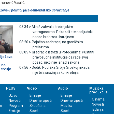
zmanović Vasilić.
žena u politici jača demokratsko upravljanje
08:34 >
Minić zahvalio trebinjskim
vatrogascima: Pokazali ste nadljudski
napor, hrabrost i istrajnost
08:20 >
Pojačan saobraćaj na graničnim
prelazima
08:05 >
Graorac o istrazi u Potočarima: Pustititi
lježava
pravosudne institucije da rade svoj
posao, niko nije iznad zakona
 na
07:56 >
Dodik: Podrška Srbije Srpskoj nikada
stvuje
nije bila snažnija i konkretnija
PLUS
Video
Audio
Muzička
produkcija
Uživo
Emisije
Emisije
O nama
Novosti
Dnevne vijesti
Dnevne vijesti
Novosti
m
Program
Skupština
Muzika
Izdanja
Emisije
Sport
Sport