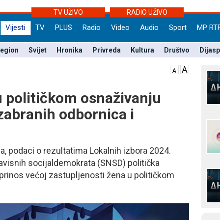
TV UŽIVO
RADIO UŽIVO
Vijesti
TV
PLUS
Radio
Video
Audio
Sport
MP RT
egion
Svijet
Hronika
Privreda
Kultura
Društvo
Dijas
u političkom osnaživanju
izabranih odbornica i
, podaci o rezultatima Lokalnih izbora 2024.
visnih socijaldemokrata (SNSD) politička
oprinos većoj zastupljenosti žena u političkom