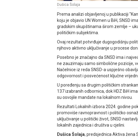
Dušica Šolaja
Prema analizi objavljenoj u publikaciji "Ka
koju je objavio UN Women u BiH, SNSD ima u
gradskim skupštinama širom zemlje – uku
političkim subjektima.
Ovaj rezultat potvrđuje dugogodišnju poli
njihovo aktivno uključivanje u procese do
Posebno je značajno da SNSD ima i najveći
ne zauzimaju samo simbolične pozicije, v
Načelnice iz reda SNSD-a uspješno obavljaj
odgovornost i posvećenost ključne vrijedn
U poređenju sa drugim političkim strankam
137 izabranih odbornica, dok HDZ BiH ima 93
su osvojile mandate na lokalnom nivou.
Rezultati Lokalnih izbora 2024. godine po
promoviše ravnopravnost i političko osnaž
uključivanje u politički život, SNSD nastavl
lokalnih zajednica i društva u cjelini.
Dušica Šolaja
, predsjednica Aktiva žena