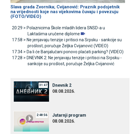
Slava grada Zvornika; Cvijanović: Praznik podsjetnik
na vrijednosti koje nas vijekovima čuvaju i povezuju
(FOTO/VIDEO)
20:29 >
Polaznicima Škole mladih lidera SNSD-a u
Laktašima uručene diplome
17:58 >
Ne jenjavaju tenzije i pritisci na Srpsku - sankcije su
prošlost, poručuje Željka Cvijanović (VIDEO)
17:34 >
Da li će Banjalučani ponovo plaćati parking? (VIDEO)
17:28 >
DNEVNIK 2: Ne jenjavaju tenzije i pritisci na Srpsku -
sankcije su prošlost, poručuje Željka Cvijanović
Dnevnik 2
31:47
08.08.2026.
Јutarnji program
2:48:56
08.08.2026.