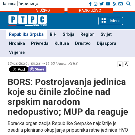
latinica
ћирилица
TV UŽIVO
RADIO UŽIVO
Meni
Republika Srpska
BiH
Srbija
Region
Svijet
Hronika
Privreda
Kultura
Društvo
Dijaspora
Vrijeme
12/03/2026 | 09:28 ⇒ 11:50 | Autor: RTRS
BORS: Postrojavanja jedinica
koje su činile zločine nad
srpskim narodom
nedopustivo; MUP da reaguje
Boračka organizacija Republike Serpske najoštrije je
osudila planirano okupljanje pripadnika ratne jedinice HVO