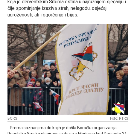
koja je derventskim Srbima ostala u najružnijem sjećanju i
čije spominjanje izaziva strah, nelagodu, osjećaj
ugroženosti, ali i ogorčenje i bijes.
BORS
Foto: RTRS
- Prema saznanjima do kojih je došla Boračka organizacija
Republike Srpske planirano je da se u Modranu kod Dervente 21.