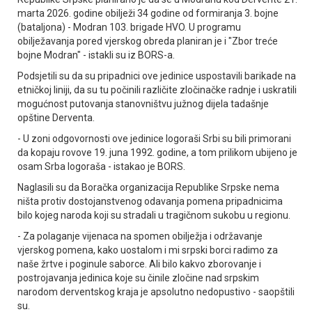
marta 2026. godine obilježi 34 godine od formiranja 3. bojne
(bataljona) - Modran 103. brigade HVO. U programu
obilježavanja pored vjerskog obreda planiran je i "Zbor treće
bojne Modran" - istakli su iz BORS-a.
Podsjetili su da su pripadnici ove jedinice uspostavili barikade na
etničkoj liniji, da su tu počinili različite zločinačke radnje i uskratili
mogućnost putovanja stanovništvu južnog dijela tadašnje
opštine Derventa.
- U zoni odgovornosti ove jedinice logoraši Srbi su bili primorani
da kopaju rovove 19. juna 1992. godine, a tom prilikom ubijeno je
osam Srba logoraša - istakao je BORS.
Naglasili su da Boračka organizacija Republike Srpske nema
ništa protiv dostojanstvenog odavanja pomena pripadnicima
bilo kojeg naroda koji su stradali u tragičnom sukobu u regionu.
- Za polaganje vijenaca na spomen obilježja i održavanje
vjerskog pomena, kako uostalom i mi srpski borci radimo za
naše žrtve i poginule saborce. Ali bilo kakvo zborovanje i
postrojavanja jedinica koje su činile zločine nad srpskim
narodom derventskog kraja je apsolutno nedopustivo - saopštili
su.