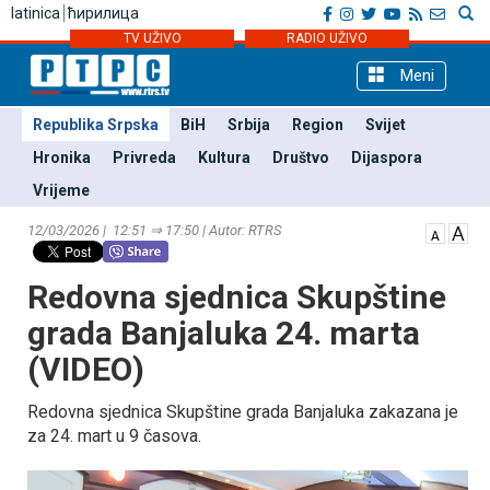
latinica
ћирилица
TV UŽIVO
RADIO UŽIVO
Meni
Republika Srpska
BiH
Srbija
Region
Svijet
Hronika
Privreda
Kultura
Društvo
Dijaspora
Vrijeme
12/03/2026 | 12:51 ⇒ 17:50 | Autor: RTRS
Redovna sjednica Skupštine
grada Banjaluka 24. marta
(VIDEO)
Redovna sjednica Skupštine grada Banjaluka zakazana je
za 24. mart u 9 časova.