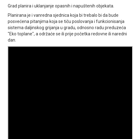
Grad planira i uklanjanje opasnih i napuštenih objekata.
Planirana je i vanredna sjednica koja bi trebalo bi da bude
posvećena pitanjima koja se tiču poslovanja i funkcionisanja
sistema daljinskog grijanja u gradu, odnosno radu preduzeća
"Eko toplane", a održaće se ili prije početka redovne ili naredni
dan.