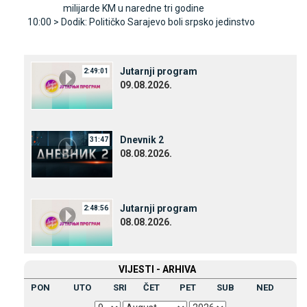
milijarde KM u naredne tri godine
10:00 >
Dodik: Političko Sarajevo boli srpsko jedinstvo
Јutarnji program
2:49:01
09.08.2026.
Dnevnik 2
31:47
08.08.2026.
Јutarnji program
2:48:56
08.08.2026.
VIЈESTI - ARHIVA
PON
UTO
SRI
ČET
PET
SUB
NED