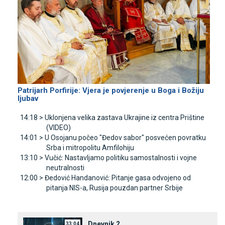
Patrijarh Porfirije: Vjera je povjerenje u Boga i Božiju
ljubav
14:18 >
Uklonjena velika zastava Ukrajine iz centra Prištine
(VIDEO)
14:01 >
U Osojanu počeo "Đedov sabor" posvećen povratku
Srba i mitropolitu Amfilohiju
13:10 >
Vučić: Nastavljamo politiku samostalnosti i vojne
neutralnosti
12:00 >
Đedović Handanović: Pitanje gasa odvojeno od
pitanja NIS-a, Rusija pouzdan partner Srbije
Dnevnik 2
33:04