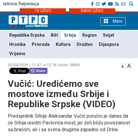
latinica
ћирилица
TV UŽIVO
RADIO UŽIVO
Meni
Republika Srpska
BiH
Srbija
Region
Svijet
Hronika
Privreda
Kultura
Društvo
Dijaspora
Vrijeme
05/04/2026 | 11:47 ⇒ 12:18 | Autor: SRNA
Vučić: Uredićemo sve
mostove između Srbije i
Republike Srpske (VIDEO)
Predsjednik Srbije Aleksandar Vučić poručio je danas da
će Srbija urediti Pavlovića most, jer želi bližu povezanost
sa braćom, ali i sa svima drugima zapadno od Drine.