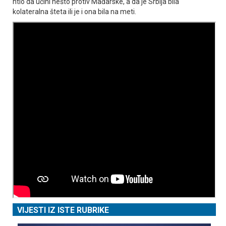
htio da učini nešto protiv Mađarske, a da je Srbija bila
kolateralna šteta ili je i ona bila na meti.
VIJESTI IZ ISTE RUBRIKE