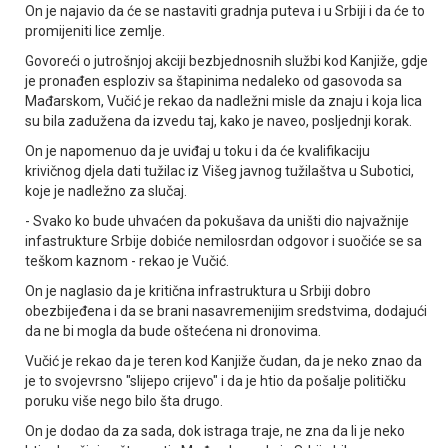
On je najavio da će se nastaviti gradnja puteva i u Srbiji i da će to
promijeniti lice zemlje.
Govoreći o jutrošnjoj akciji bezbjednosnih službi kod Kanjiže, gdje
je pronađen esploziv sa štapinima nedaleko od gasovoda sa
Mađarskom, Vučić je rekao da nadležni misle da znaju i koja lica
su bila zadužena da izvedu taj, kako je naveo, posljednji korak.
On je napomenuo da je uviđaj u toku i da će kvalifikaciju
krivičnog djela dati tužilac iz Višeg javnog tužilaštva u Subotici,
koje je nadležno za slučaj.
- Svako ko bude uhvaćen da pokušava da uništi dio najvažnije
infastrukture Srbije dobiće nemilosrdan odgovor i suočiće se sa
teškom kaznom - rekao je Vučić.
On je naglasio da je kritična infrastruktura u Srbiji dobro
obezbijeđena i da se brani nasavremenijim sredstvima, dodajući
da ne bi mogla da bude oštećena ni dronovima.
Vučić je rekao da je teren kod Kanjiže čudan, da je neko znao da
je to svojevrsno "slijepo crijevo" i da je htio da pošalje političku
poruku više nego bilo šta drugo.
On je dodao da za sada, dok istraga traje, ne zna da li je neko