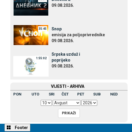
09.08.2026.
Snop
35:45
emisija za poljoprivrednike
09.08.2026.
Srpska uzduž i
1:55:02
poprijeko
09.08.2026.
VIЈESTI - ARHIVA
PON
UTO
SRI
ČET
PET
SUB
NED
Footer