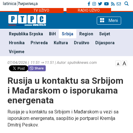
latinica
ћирилица
TV UŽIVO
RADIO UŽIVO
Meni
Republika Srpska
BiH
Srbija
Region
Svijet
Hronika
Privreda
Kultura
Društvo
Dijaspora
Vrijeme
07/04/2026 | 11:51 ⇒ 11:51 | Autor: sputniknews.com
Rusija u kontaktu sa Srbijom
i Mađarskom o isporukama
energenata
Rusija je u kontaktu sa Srbijom i Mađarskom u vezi sa
isporukom energenata, saopštio je portparol Kremlja
Dmitrij Peskov.