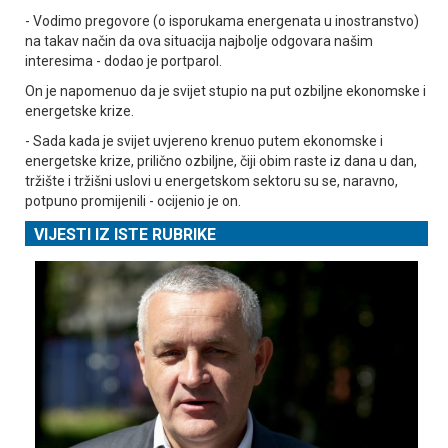
- Vodimo pregovore (o isporukama energenata u inostranstvo)
na takav način da ova situacija najbolje odgovara našim
interesima - dodao je portparol.
On je napomenuo da je svijet stupio na put ozbiljne ekonomske i
energetske krize.
- Sada kada je svijet uvjereno krenuo putem ekonomske i
energetske krize, prilično ozbiljne, čiji obim raste iz dana u dan,
tržište i tržišni uslovi u energetskom sektoru su se, naravno,
potpuno promijenili - ocijenio je on.
VIJESTI IZ ISTE RUBRIKE