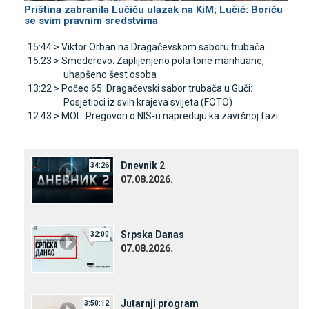
Priština zabranila Lučiću ulazak na KiM; Lučić: Boriću
se svim pravnim sredstvima
15:44 >
Viktor Orban na Dragačevskom saboru trubača
15:23 >
Smederevo: Zaplijenjeno pola tone marihuane,
uhapšeno šest osoba
13:22 >
Počeo 65. Dragačevski sabor trubača u Guči:
Posjetioci iz svih krajeva svijeta (FOTO)
12:43 >
MOL: Pregovori o NIS-u napreduju ka završnoj fazi
Dnevnik 2
34:26
07.08.2026.
Srpska Danas
32:00
07.08.2026.
Јutarnji program
3:50:12