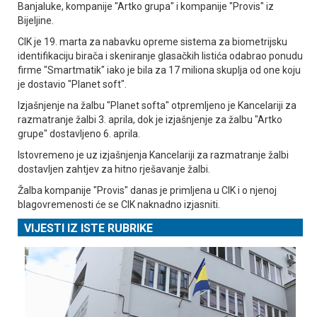
Banjaluke, kompanije "Artko grupa" i kompanije "Provis" iz
Bijeljine.
CIK je 19. marta za nabavku opreme sistema za biometrijsku
identifikaciju birača i skeniranje glasačkih listića odabrao ponudu
firme "Smartmatik" iako je bila za 17 miliona skuplja od one koju
je dostavio "Planet soft".
Izjašnjenje na žalbu "Planet softa" otpremljeno je Kancelariji za
razmatranje žalbi 3. aprila, dok je izjašnjenje za žalbu "Artko
grupe" dostavljeno 6. aprila.
Istovremeno je uz izjašnjenja Kancelariji za razmatranje žalbi
dostavljen zahtjev za hitno rješavanje žalbi.
Žalba kompanije "Provis" danas je primljena u CIK i o njenoj
blagovremenosti će se CIK naknadno izjasniti.
VIJESTI IZ ISTE RUBRIKE