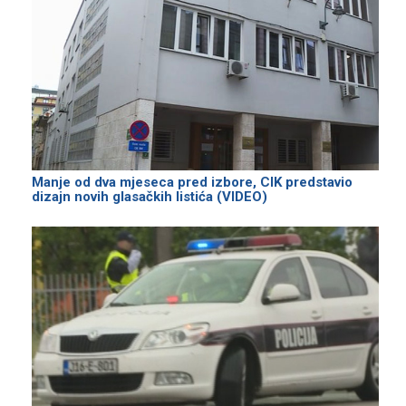
Manje od dva mjeseca pred izbore, CIK predstavio
dizajn novih glasačkih listića (VIDEO)