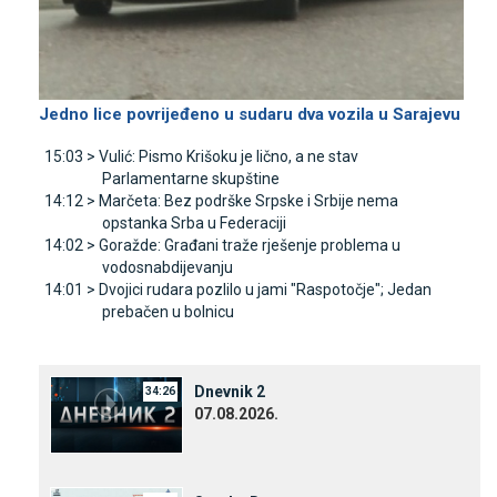
Јedno lice povrijeđeno u sudaru dva vozila u Sarajevu
15:03 >
Vulić: Pismo Krišoku je lično, a ne stav
Parlamentarne skupštine
14:12 >
Marčeta: Bez podrške Srpske i Srbije nema
opstanka Srba u Federaciji
14:02 >
Goražde: Građani traže rješenje problema u
vodosnabdijevanju
14:01 >
Dvojici rudara pozlilo u jami "Raspotočje"; Јedan
prebačen u bolnicu
Dnevnik 2
34:26
07.08.2026.