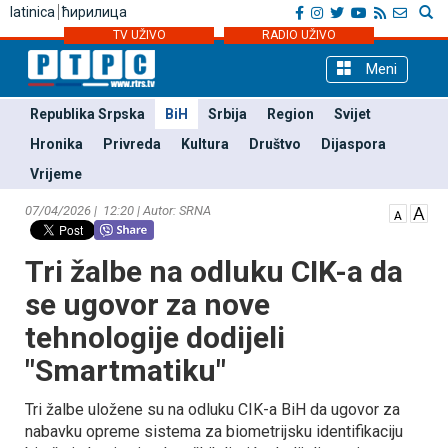
latinica
ћирилица
TV UŽIVO
RADIO UŽIVO
Meni
Republika Srpska
BiH
Srbija
Region
Svijet
Hronika
Privreda
Kultura
Društvo
Dijaspora
Vrijeme
07/04/2026 | 12:20 | Autor: SRNA
Tri žalbe na odluku CIK-a da
se ugovor za nove
tehnologije dodijeli
"Smartmatiku"
Tri žalbe uložene su na odluku CIK-a BiH da ugovor za
nabavku opreme sistema za biometrijsku identifikaciju