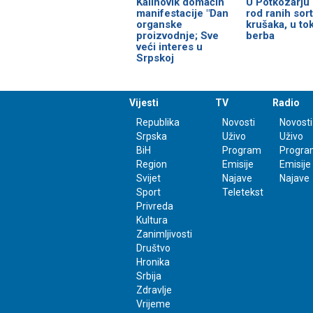
Kalinovik domaćin
U Potkozarju
manifestacije "Dan
rod ranih sort
organske
krušaka, u to
proizvodnje; Sve
berba
veći interes u
Srpskoj
Vijesti
TV
Radio
Republika
Novosti
Novosti
Srpska
Uživo
Uživo
BiH
Program
Progra
Region
Emisije
Emisije
Svijet
Najave
Najave
Sport
Teletekst
Privreda
Kultura
Zanimljivosti
Društvo
Hronika
Srbija
Zdravlje
Vrijeme