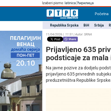
Izaberi pismo:
latinica
ћирилица
Početna
Republika Srpska
BiH
Srbija
R
11/04/2026 | 11:51 | Autor: SRNA
Prijavljeno 635 pri
podsticaje za mala
Na javne pozive za dodjelu podsti
prijavljeno 635 privrednih subjeka
preduzetništva Republike Srpske