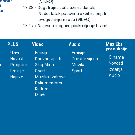
 dobar
(VIDEO)
i
18:38 >
Dugotrajna suša uzima danak;
ku
Nedostatak padavina ozbiljno prijeti
ovogodišnjem rodu (VIDEO)
13:17 >
Na jesen moguće poskupljenje hrane
PLUS
Video
Audio
Muzička
produkcija
Uživo
Emisije
Emisije
O nama
Novosti
Dnevne vijesti
Dnevne vijesti
Novosti
m
Program
Skupština
Muzika
Izdanja
Emisije
Sport
Sport
Audio
Najave
Muzika i zabava
Dokumentarni
Kultura
Mladi