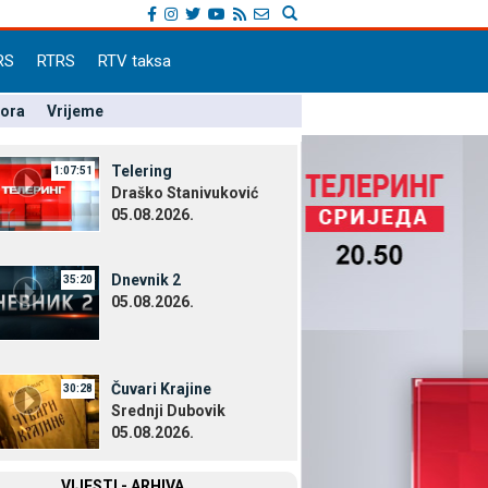
RS
RTRS
RTV taksa
pora
Vrijeme
Telering
1:07:51
Draško Stanivuković
05.08.2026.
Dnevnik 2
35:20
05.08.2026.
Čuvari Krajine
30:28
Srednji Dubovik
05.08.2026.
VIЈESTI - ARHIVA