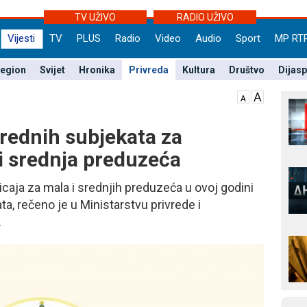
TV UŽIVO
RADIO UŽIVO
Vijesti
TV
PLUS
Radio
Video
Audio
Sport
MP RT
egion
Svijet
Hronika
Privreda
Kultura
Društvo
Dijas
vrednih subjekata za
 i srednja preduzeća
caja za mala i srednjih preduzeća u ovoj godini
ta, rečeno je u Ministarstvu privrede i
.