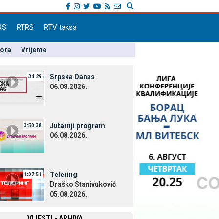
RS
RTRS
RTV taksa
pora
Vrijeme
Srpska Danas
34:29
06.08.2026.
Јutarnji program
3:50:38
06.08.2026.
Telering
1:07:51
Draško Stanivuković
05.08.2026.
VIЈESTI - ARHIVA