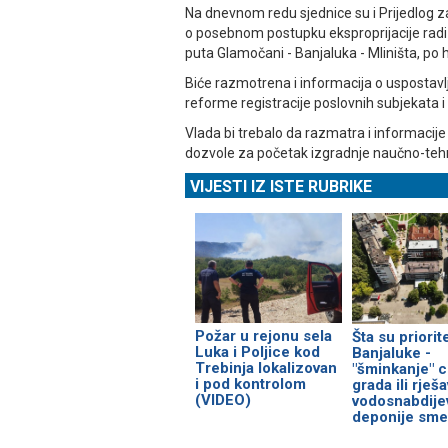
Na dnevnom redu sjednice su i Prijedlog 
o posebnom postupku eksproprijacije radi
puta Glamočani - Banjaluka - Mliništa, po
Biće razmotrena i informacija o uspostavl
reforme registracije poslovnih subjekata i 
Vlada bi trebalo da razmatra i informacij
dozvole za početak izgradnje naučno-tehn
VIJESTI IZ ISTE RUBRIKE
Požar u rejonu sela
Šta su priorite
Luka i Poljice kod
Banjaluke -
Trebinja lokalizovan
"šminkanje" c
i pod kontrolom
grada ili rješ
(VIDEO)
vodosnabdijev
deponije sme