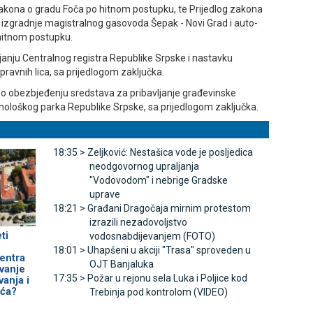
zakona o gradu Foča po hitnom postupku, te Prijedlog zakona
 izgradnje magistralnog gasovoda Šepak - Novi Grad i auto-
 hitnom postupku.
janju Centralnog registra Republike Srpske i nastavku
pravnih lica, sa prijedlogom zaključka.
e o obezbjeđenju sredstava za pribavljanje građevinske
ološkog parka Republike Srpske, sa prijedlogom zaključka.
18:35 >
Zeljković: Nestašica vode je posljedica
neodgovornog upraljanja
"Vodovodom" i nebrige Gradske
uprave
18:21 >
Građani Dragočaja mirnim protestom
izrazili nezadovoljstvo
ti
vodosnabdijevanjem (FOTO)
18:01 >
Uhapšeni u akciji "Trasa" sproveden u
entra
OЈT Banjaluka
avanje
17:35 >
Požar u rejonu sela Luka i Poljice kod
anja i
ća?
Trebinja pod kontrolom (VIDEO)