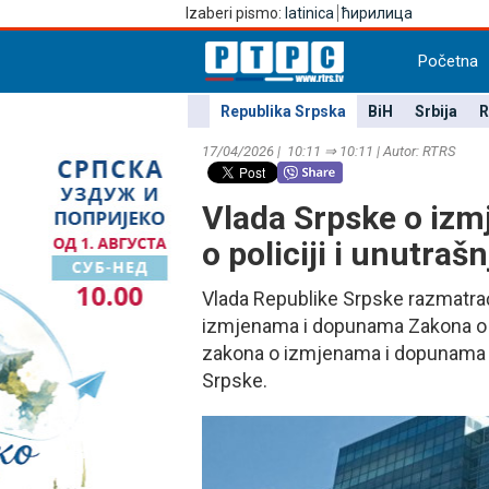
Izaberi pismo:
latinica
ћирилица
Početna
Republika Srpska
BiH
Srbija
R
17/04/2026 | 10:11 ⇒ 10:11 | Autor: RTRS
Vlada Srpske o iz
o policiji i unutra
Vlada Republike Srpske razmatra
izmjenama i dopunama Zakona o pol
zakona o izmjenama i dopunama Za
Srpske.