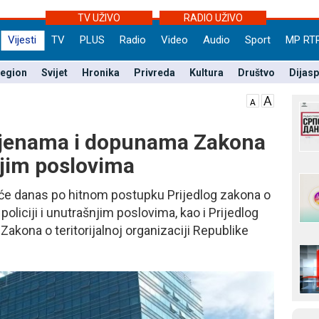
TV UŽIVO
RADIO UŽIVO
Vijesti
TV
PLUS
Radio
Video
Audio
Sport
MP RT
egion
Svijet
Hronika
Privreda
Kultura
Društvo
Dijas
mjenama i dopunama Zakona
šnjim poslovima
će danas po hitnom postupku Prijedlog zakona o
iciji i unutrašnjim poslovima, kao i Prijedlog
kona o teritorijalnoj organizaciji Republike