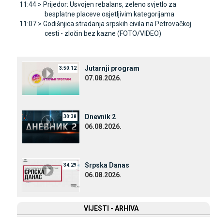
11:44 >
Prijedor: Usvojen rebalans, zeleno svjetlo za
besplatne placeve osjetljivim kategorijama
11:07 >
Godišnjica stradanja srpskih civila na Petrovačkoj
cesti - zločin bez kazne (FOTO/VIDEO)
Јutarnji program
3:50:12
07.08.2026.
Dnevnik 2
30:38
06.08.2026.
Srpska Danas
34:29
06.08.2026.
VIЈESTI - ARHIVA