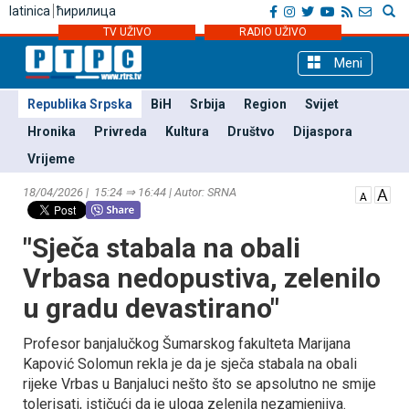
latinica
ћирилица
TV UŽIVO
RADIO UŽIVO
Meni
Republika Srpska
BiH
Srbija
Region
Svijet
Hronika
Privreda
Kultura
Društvo
Dijaspora
Vrijeme
18/04/2026 | 15:24 ⇒ 16:44 | Autor: SRNA
"Sječa stabala na obali
Vrbasa nedopustiva, zelenilo
u gradu devastirano"
Profesor banjalučkog Šumarskog fakulteta Marijana
Kapović Solomun rekla je da je sječa stabala na obali
rijeke Vrbas u Banjaluci nešto što se apsolutno ne smije
tolerisati, ističući da je uloga zelenila nezamjenjiva.