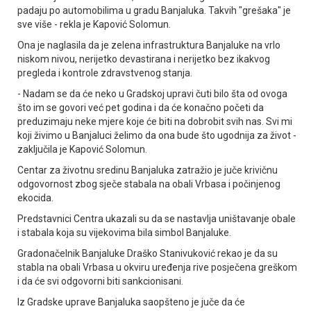
padaju po automobilima u gradu Banjaluka. Takvih "grešaka" je
sve više - rekla je Kapović Solomun.
Ona je naglasila da je zelena infrastruktura Banjaluke na vrlo
niskom nivou, nerijetko devastirana i nerijetko bez ikakvog
pregleda i kontrole zdravstvenog stanja.
- Nadam se da će neko u Gradskoj upravi čuti bilo šta od ovoga
što im se govori već pet godina i da će konačno početi da
preduzimaju neke mjere koje će biti na dobrobit svih nas. Svi mi
koji živimo u Banjaluci želimo da ona bude što ugodnija za život -
zaključila je Kapović Solomun.
Centar za životnu sredinu Banjaluka zatražio je juče krivičnu
odgovornost zbog sječe stabala na obali Vrbasa i počinjenog
ekocida.
Predstavnici Centra ukazali su da se nastavlja uništavanje obale
i stabala koja su vijekovima bila simbol Banjaluke.
Gradonačelnik Banjaluke Draško Stanivuković rekao je da su
stabla na obali Vrbasa u okviru uređenja rive posječena greškom
i da će svi odgovorni biti sankcionisani.
Iz Gradske uprave Banjaluka saopšteno je juče da će