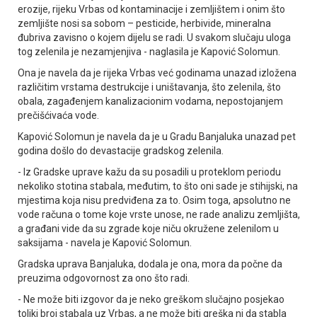
erozije, rijeku Vrbas od kontaminacije i zemljištem i onim što
zemljište nosi sa sobom – pesticide, herbivide, mineralna
đubriva zavisno o kojem dijelu se radi. U svakom slučaju uloga
tog zelenila je nezamjenjiva - naglasila je Kapović Solomun.
Ona je navela da je rijeka Vrbas već godinama unazad izložena
različitim vrstama destrukcije i uništavanja, što zelenila, što
obala, zagađenjem kanalizacionim vodama, nepostojanjem
prečišćivaća vode.
Kapović Solomun je navela da je u Gradu Banjaluka unazad pet
godina došlo do devastacije gradskog zelenila.
- Iz Gradske uprave kažu da su posadili u proteklom periodu
nekoliko stotina stabala, međutim, to što oni sade je stihijski, na
mjestima koja nisu predviđena za to. Osim toga, apsolutno ne
vode računa o tome koje vrste unose, ne rade analizu zemljišta,
a građani vide da su zgrade koje niču okružene zelenilom u
saksijama - navela je Kapović Solomun.
Gradska uprava Banjaluka, dodala je ona, mora da počne da
preuzima odgovornost za ono što radi.
- Ne može biti izgovor da je neko greškom slučajno posjekao
toliki broj stabala uz Vrbas, a ne može biti greška ni da stabla