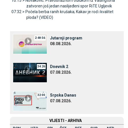
10:15 >
Novaković: Pravosnažnom odlukom iz Vašingtona
zatvoren još jedan naslijeđeni spor RiTE Ugljevik
07:32 >
Počela berba ranih krušaka; Kakav je rod i kvalitet
ploda? (VIDEO)
Јutarnji program
2:48:56
08.08.2026.
Dnevnik 2
34:26
07.08.2026.
Srpska Danas
32:00
07.08.2026.
VIЈESTI - ARHIVA