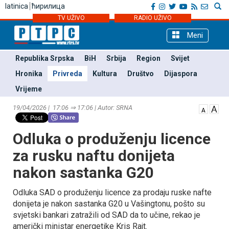
latinica
ћирилица
TV UŽIVO
RADIO UŽIVO
Meni
Republika Srpska
BiH
Srbija
Region
Svijet
Hronika
Privreda
Kultura
Društvo
Dijaspora
Vrijeme
19/04/2026 | 17:06 ⇒ 17:06 | Autor: SRNA
Odluka o produženju licence
za rusku naftu donijeta
nakon sastanka G20
Odluka SAD o produženju licence za prodaju ruske nafte
donijeta je nakon sastanka G20 u Vašingtonu, pošto su
svjetski bankari zatražili od SAD da to učine, rekao je
američki ministar energetike Kris Rajt.