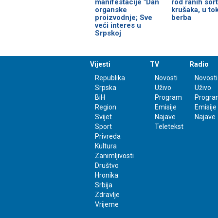
manifestacije "Dan
rod ranih sort
organske
krušaka, u to
proizvodnje; Sve
berba
veći interes u
Srpskoj
Vijesti
TV
Radio
Republika
Novosti
Novosti
Srpska
Uživo
Uživo
BiH
Program
Progra
Region
Emisije
Emisije
Svijet
Najave
Najave
Sport
Teletekst
Privreda
Kultura
Zanimljivosti
Društvo
Hronika
Srbija
Zdravlje
Vrijeme