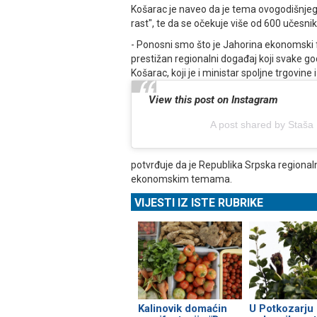
Košarac je naveo da je tema ovogodišnjeg 
rast", te da se očekuje više od 600 učesnik
- Ponosni smo što je Јahorina ekonomski 
prestižan regionalni događaj koji svake go
Košarac, koji je i ministar spoljne trgovi
View this post on Instagram
A post shared by Staša
potvrđuje da je Republika Srpska regional
ekonomskim temama.
VIJESTI IZ ISTE RUBRIKE
Kalinovik domaćin
U Potkozarju