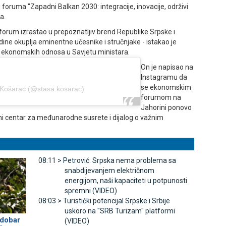
foruma "Zapadni Balkan 2030: integracije, inovacije, održivi
a.
forum izrastao u prepoznatljiv brend Republike Srpske i
dine okuplja eminentne učesnike i stručnjake - istakao je
ne i ekonomskih odnosa u Savjetu ministara.
On je napisao na
Instagramu da
se ekonomskim
 Košarac (@stasa.kosarac)
forumom na
Јahorini ponovo
ni centar za međunarodne susrete i dijalog o važnim
08:11 >
Petrović: Srpska nema problema sa
snabdijevanjem električnom
energijom, naši kapaciteti u potpunosti
spremni (VIDEO)
08:03 >
Turistički potencijal Srpske i Srbije
uskoro na "SRB Turizam" platformi
 dobar
(VIDEO)