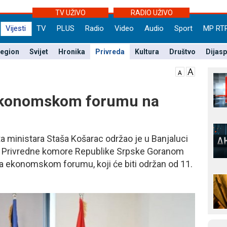
TV UŽIVO
RADIO UŽIVO
Vijesti
TV
PLUS
Radio
Video
Audio
Sport
MP RT
egion
Svijet
Hronika
Privreda
Kultura
Društvo
Dijas
 ekonomskom forumu na
 ministara Staša Košarac održao je u Banjaluci
m Privredne komore Republike Srpske Goranom
 ekonomskom forumu, koji će biti održan od 11.