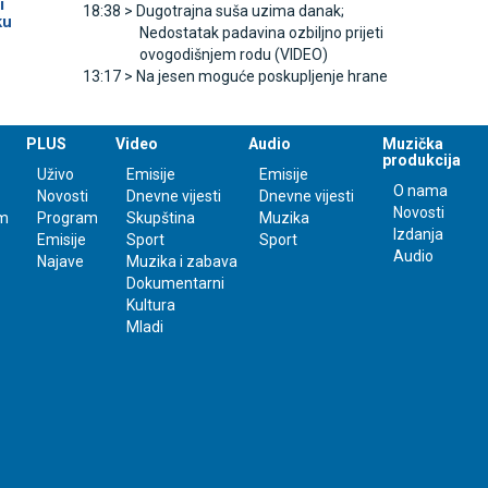
i
18:38 >
Dugotrajna suša uzima danak;
ku
Nedostatak padavina ozbiljno prijeti
ovogodišnjem rodu (VIDEO)
13:17 >
Na jesen moguće poskupljenje hrane
PLUS
Video
Audio
Muzička
produkcija
Uživo
Emisije
Emisije
O nama
Novosti
Dnevne vijesti
Dnevne vijesti
Novosti
m
Program
Skupština
Muzika
Izdanja
Emisije
Sport
Sport
Audio
Najave
Muzika i zabava
Dokumentarni
Kultura
Mladi