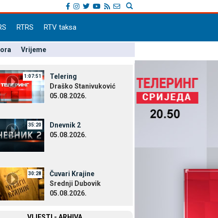
RS
RTRS
RTV taksa
pora
Vrijeme
Telering
1:07:51
Draško Stanivuković
05.08.2026.
Dnevnik 2
35:20
05.08.2026.
Čuvari Krajine
30:28
Srednji Dubovik
05.08.2026.
VIЈESTI - ARHIVA