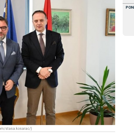
PON
com/stasa.kosarac/)