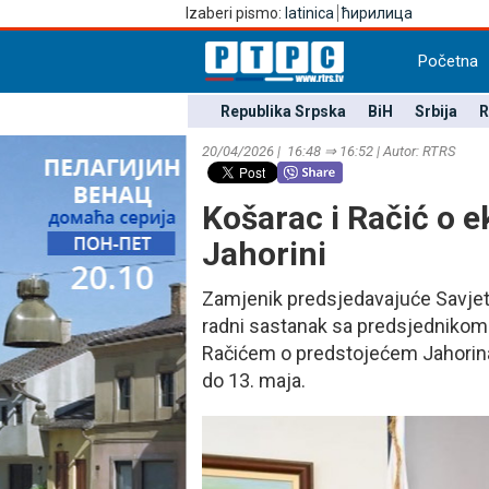
Izaberi pismo:
latinica
ћирилица
Početna
Republika Srpska
BiH
Srbija
R
20/04/2026 | 16:48 ⇒ 16:52 | Autor: RTRS
Košarac i Račić o
Јahorini
Zamjenik predsjedavajuće Savjeta
radni sastanak sa predsjedniko
Račićem o predstojećem Јahorina
do 13. maja.