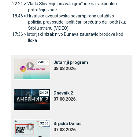
22:21 >
Vlada Slovenije pozvala građane na racionalnu
potrošnju vode
18:46 >
Hrvatsko avgustovsko povampireno ustaštvo -
policija, pravosuđe i političari prećutno dali podršku;
Srbi u strahu (VIDEO)
17:36 >
Istorijski nizak nivo Dunava zaustavio brodove kod
Iloka
Јutarnji program
2:48:56
08.08.2026.
Dnevnik 2
34:26
07.08.2026.
Srpska Danas
32:00
07.08.2026.