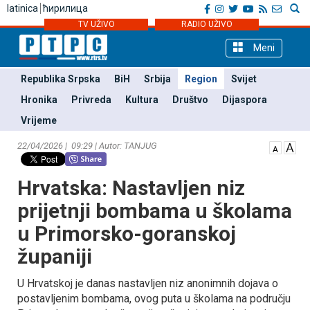
latinica
ћирилица
TV UŽIVO
RADIO UŽIVO
Meni
Republika Srpska
BiH
Srbija
Region
Svijet
Hronika
Privreda
Kultura
Društvo
Dijaspora
Vrijeme
22/04/2026 | 09:29 | Autor: TANЈUG
Hrvatska: Nastavljen niz
prijetnji bombama u školama
u Primorsko-goranskoj
županiji
U Hrvatskoj je danas nastavljen niz anonimnih dojava o
postavljenim bombama, ovog puta u školama na području