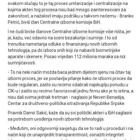
svakom slučaju to je taj proces unitarizacije i centralizacije na
kojima akteri tog procesa nisu baš mnogo zainteresovani za
zakonitost, a nažalost imaju podršku u takvom nečemu - Branko
Petrić, bivši član Centralne izborne komisije BiH.
I ne čudi bivše članove Centralne izborne komisije više ništa, jer
je, kažu, već odavno na sceni bezakonje i sumnje. I to od
trenutka nametanja odluke o finansiranju novih izbornih
tehnologija, pa do izbora onih koji će nabaviti biometrijske
aparate i skenere. Posao vrijedan 112 miliona maraka sa niz
sumnjičavosti.
- To na neki način možda baca jednim dijelom sjenu na čitav taj
izborni proces, jer se postavlja pitanje kako će izborni proces da
bude regularan, zašto su recimo odabrali najskuplju ponudu u
CIK-u i zašto su recimo favorizovali jednu firmu ako je to istina, a
nisu dali svima jednak tretman - naglasio je Neven Đenadija,
Centar za društveno-politička istraživanja Republike Srpske.
Pravnik Damir Sakić, kaže da su svi politički akteri u BiH saglasni
sa potrebom uvođenja novih izbornih tehnologija.
- Međutim, oni odgovorniji savjetuju da se to radi u proceduri i na
način koji će unaprijediti transparentnost, osnažiti integritet