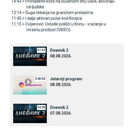
14:43 >
Pronađene kosti na isušenom dnu Save, asociraju
na ljudske
12:14 >
Duga čekanja na graničnim prelazima
11:45 >
I dalje aktivan požar kod Konjica
11:15 >
Cvijanović: Ustaški pokliči u Kninu - vraćanje u
mračnu prošlost (VIDEO)
Dnevnik 2
31:47
08.08.2026.
Јutarnji program
2:48:56
08.08.2026.
Dnevnik 2
34:26
07.08.2026.