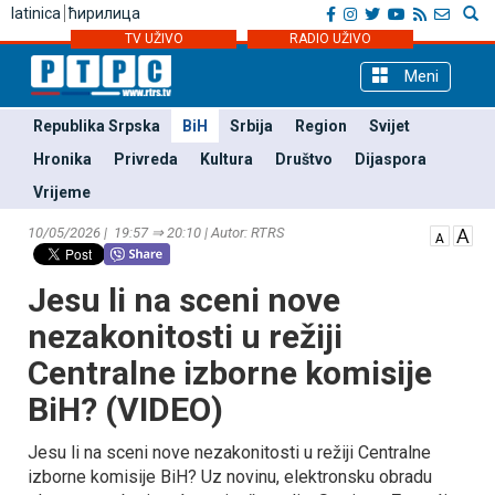
latinica
ћирилица
TV UŽIVO
RADIO UŽIVO
Meni
Republika Srpska
BiH
Srbija
Region
Svijet
Hronika
Privreda
Kultura
Društvo
Dijaspora
Vrijeme
10/05/2026 | 19:57 ⇒ 20:10 | Autor: RTRS
Јesu li na sceni nove
nezakonitosti u režiji
Centralne izborne komisije
BiH? (VIDEO)
Јesu li na sceni nove nezakonitosti u režiji Centralne
izborne komisije BiH? Uz novinu, elektronsku obradu