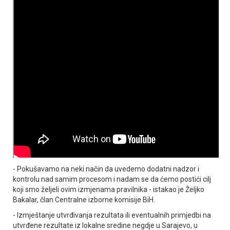
- Pokušavamo na neki način da uvedemo dodatni nadzor i
kontrolu nad samim procesom i nadam se da ćemo postići cilj
koji smo željeli ovim izmjenama pravilnika - istakao je Željko
Bakalar, član Centralne izborne komisije BiH.
- Izmještanje utvrđivanja rezultata ili eventualnih primjedbi na
utvrđene rezultate iz lokalne sredine negdje u Sarajevo, u