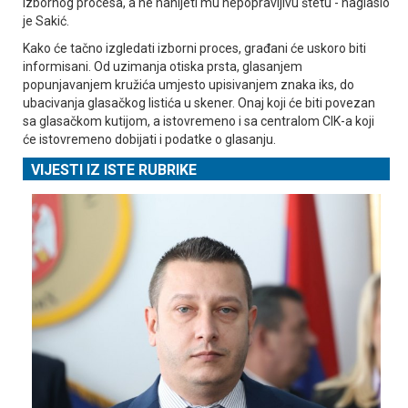
izbornog procesa, a ne nanijeti mu nepopravljivu štetu - naglasio
je Sakić.
Kako će tačno izgledati izborni proces, građani će uskoro biti
informisani. Od uzimanja otiska prsta, glasanjem
popunjavanjem kružića umjesto upisivanjem znaka iks, do
ubacivanja glasačkog listića u skener. Onaj koji će biti povezan
sa glasačkom kutijom, a istovremeno i sa centralom CIK-a koji
će istovremeno dobijati i podatke o glasanju.
VIJESTI IZ ISTE RUBRIKE