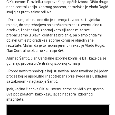
CIK u novom Pravilniku o sprovođenju opštih izbora. Ništa drugo
nego centralizacija izbornog procesa, obrazložio je Vlado Rogić
svoj glas protiv takve odluke.
- Da se umjesto na ono što je intencija i evropska i svjetska
mjerila, da se prebrojava na biračkom mjestu i eventualno u
gradskoj i opštinskoj izbornoj komisiji sada mi to sve
prebacujemo u Glavni centar za brojanje, pa bismo onda mi
objavili umjesto gradske i izborne komisije objedinjene
rezultate. Mislim da je to neprimjereno - rekao je Vlado Rogić,
član Centralne izborne komisije BiH.
Ahmad Šantić, član Centralne izborne komisije BiH, kaže da se
gomilaju procesi u Centralnoj izbornoj komisiji.
- Pored novih tehnologija koji su novina, sada uvodimo još jedan
proces koji je apsolutno i nepotreban i prije svega nije usklađen
sa zakonom - naglasio je Šantić.
Ipak, većina članova CIK-a u svemu tome ne vidi ništa sporno.
Sve pod plaštom, kako kažu, jačeg nadzora i izbornog
integriteta.