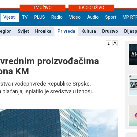
TV UŽIVO
RADIO UŽIVO
Vijesti
TV
PLUS
Radio
Video
Audio
Sport
MP RT
egion
Svijet
Hronika
Privreda
Kultura
Društvo
Dijas
rivrednim proizvođačima
iona KM
rstva i vodoprivrede Republike Srpske,
laćanja, isplatilo je sredstva u iznosu