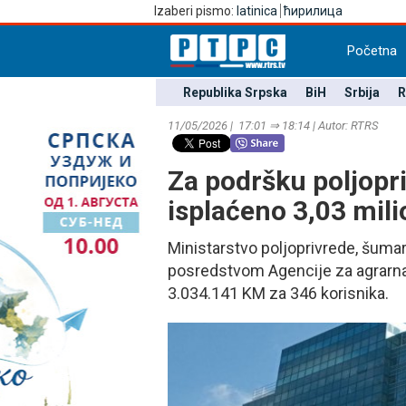
Izaberi pismo:
latinica
ћирилица
Početna
Republika Srpska
BiH
Srbija
R
11/05/2026 | 17:01 ⇒ 18:14 | Autor: RTRS
Za podršku poljop
isplaćeno 3,03 mil
Ministarstvo poljoprivrede, šuma
posredstvom Agencije za agrarna p
3.034.141 KM za 346 korisnika.