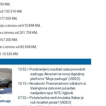
750 KM,
 od 135.516 KM,
 277.500 KM,
nja u iznosu od 672.898 KM,
a u iznosu od 201.734 KM,
 167.200 KM,
le u iznosu od 82.008 KM,
d: 10.535 KM.
13:52 >
Predstavljeni rezultati rada privrednih
zadruga; Akcenat na novoj digitalnoj
platformi "Moja zadruga" (VIDEO)
10:15 >
Novaković: Pravosnažnom odlukom iz
Vašingtona zatvoren još jedan
naslijeđeni spor RiTE Ugljevik
r
07:32 >
Počela berba ranih krušaka; Kakav je
sticaja
rod i kvalitet ploda? (VIDEO)