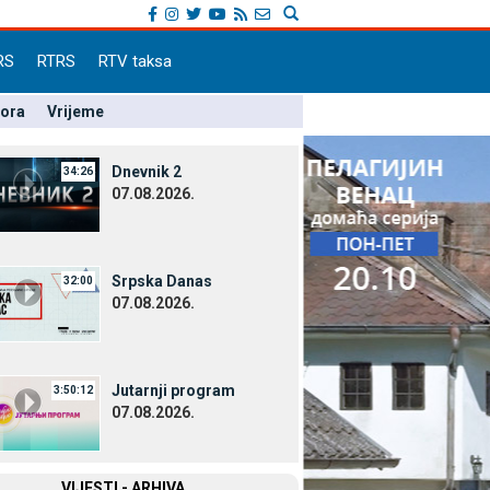
RS
RTRS
RTV taksa
pora
Vrijeme
Dnevnik 2
34:26
07.08.2026.
Srpska Danas
32:00
07.08.2026.
Јutarnji program
3:50:12
07.08.2026.
VIЈESTI - ARHIVA