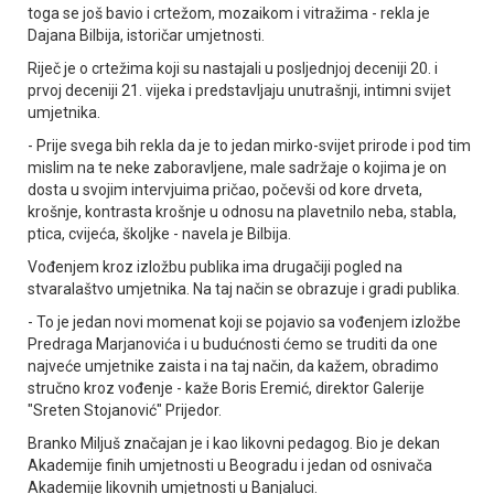
toga se još bavio i crtežom, mozaikom i vitražima - rekla je
Dajana Bilbija, istoričar umjetnosti.
Riječ je o crtežima koji su nastajali u posljednjoj deceniji 20. i
prvoj deceniji 21. vijeka i predstavljaju unutrašnji, intimni svijet
umjetnika.
- Prije svega bih rekla da je to jedan mirko-svijet prirode i pod tim
mislim na te neke zaboravljene, male sadržaje o kojima je on
dosta u svojim intervjuima pričao, počevši od kore drveta,
krošnje, kontrasta krošnje u odnosu na plavetnilo neba, stabla,
ptica, cvijeća, školjke - navela je Bilbija.
Vođenjem kroz izložbu publika ima drugačiji pogled na
stvaralaštvo umjetnika. Na taj način se obrazuje i gradi publika.
- To je jedan novi momenat koji se pojavio sa vođenjem izložbe
Predraga Marjanovića i u budućnosti ćemo se truditi da one
najveće umjetnike zaista i na taj način, da kažem, obradimo
stručno kroz vođenje - kaže Boris Eremić, direktor Galerije
"Sreten Stojanović" Prijedor.
Branko Miljuš značajan je i kao likovni pedagog. Bio je dekan
Akademije finih umjetnosti u Beogradu i jedan od osnivača
Akademije likovnih umjetnosti u Banjaluci.