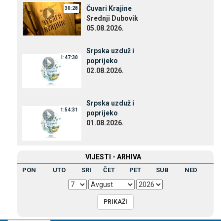
Čuvari Krajine
30:28
Srednji Dubovik
05.08.2026.
Srpska uzduž i
1:47:30
poprijeko
02.08.2026.
Srpska uzduž i
1:54:31
poprijeko
01.08.2026.
VIЈESTI - ARHIVA
PON
UTO
SRI
ČET
PET
SUB
NED