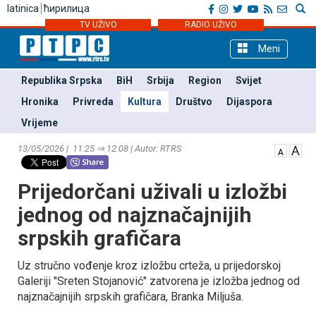
latinica
ћирилица
TV UŽIVO
RADIO UŽIVO
Meni
Republika Srpska
BiH
Srbija
Region
Svijet
Hronika
Privreda
Kultura
Društvo
Dijaspora
Vrijeme
13/05/2026 | 11:25 ⇒ 12:08 | Autor: RTRS
Prijedorčani uživali u izložbi
jednog od najznačajnijih
srpskih grafičara
Uz stručno vođenje kroz izložbu crteža, u prijedorskoj
Galeriji "Sreten Stojanović" zatvorena je izložba jednog od
najznačajnijih srpskih grafičara, Branka Miljuša.