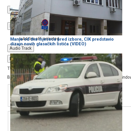
Descriptions
descriptions off
, selected
Subtitles
subtitles settings
, opens subtitles settings dialog
subtitles off
, selected
Manje od dva mjeseca pred izbore, CIK predstavio
dizajn novih glasačkih listića (VIDEO)
Audio Track
Fullscreen
This is a modal window.
Beginning of dialog window. Escape will cancel and close the windo
Text
Color
Transparency
Background
Color
Transparency