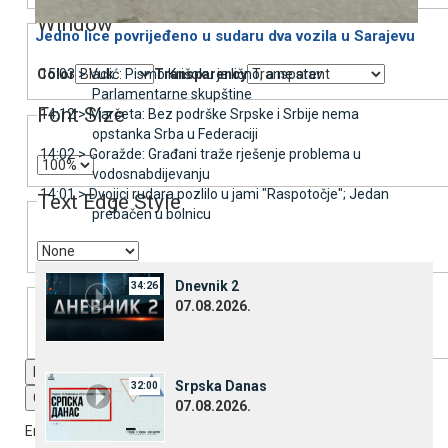
Window
Јedno lice povrijeđeno u sudaru dva vozila u Sarajevu
Color
Transparency
15:03 >
Vulić: Pismo Krišoku je lično, a ne stav
Parlamentarne skupštine
Font Size
14:12 >
Marčeta: Bez podrške Srpske i Srbije nema
opstanka Srba u Federaciji
14:02 >
Goražde: Građani traže rješenje problema u
vodosnabdijevanju
14:01 >
Dvojici rudara pozlilo u jami "Raspotočje"; Јedan
Text Edge Style
prebačen u bolnicu
Font Family
Dnevnik 2
34:26
07.08.2026.
Reset
restore all settings to the default values
Done
Srpska Danas
32:00
Close Modal Dialog
07.08.2026.
End of dialog window.