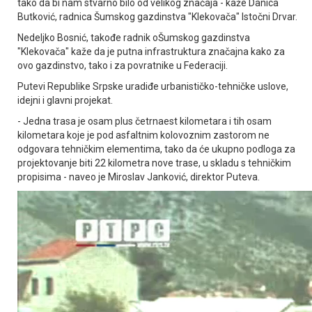
tako da bi nam stvarno bilo od velikog značaja - kaže Danica
Butković, radnica Šumskog gazdinstva "Klekovača" Istočni Drvar.
Nedeljko Bosnić, takođe radnik oŠumskog gazdinstva
"Klekovača" kaže da je putna infrastruktura značajna kako za
ovo gazdinstvo, tako i za povratnike u Federaciji.
Putevi Republike Srpske uradiđe urbanističko-tehničke uslove,
idejni i glavni projekat.
- Јedna trasa je osam plus četrnaest kilometara i tih osam
kilometara koje je pod asfaltnim kolovoznim zastorom ne
odgovara tehničkim elementima, tako da će ukupno podloga za
projektovanje biti 22 kilometra nove trase, u skladu s tehničkim
propisima - naveo je Miroslav Јanković, direktor Puteva.