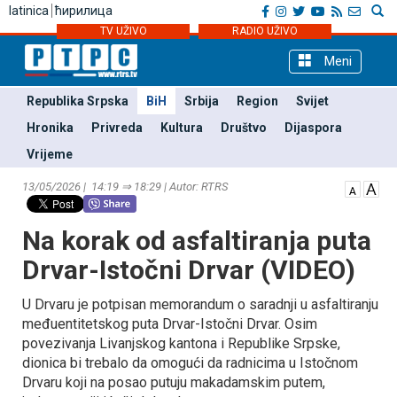
latinica
ћирилица
TV UŽIVO
RADIO UŽIVO
Meni
Republika Srpska
BiH
Srbija
Region
Svijet
Hronika
Privreda
Kultura
Društvo
Dijaspora
Vrijeme
13/05/2026 | 14:19 ⇒ 18:29 | Autor: RTRS
Na korak od asfaltiranja puta
Drvar-Istočni Drvar (VIDEO)
U Drvaru je potpisan memorandum o saradnji u asfaltiranju
međuentitetskog puta Drvar-Istočni Drvar. Osim
povezivanja Livanjskog kantona i Republike Srpske,
dionica bi trebalo da omogući da radnicima u Istočnom
Drvaru koji na posao putuju makadamskim putem,