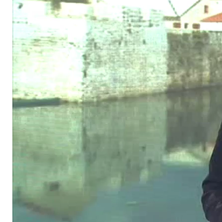
Direktor Uprave za ceste Hercegbosanske županije Ivan
Madunić kaže da je riječ o cesti koja je započeta prije četrdeset
godina i od tada nije završena.
Memorandum je korak ka asfaltiranju puta Drvar-Istočni Drvar,