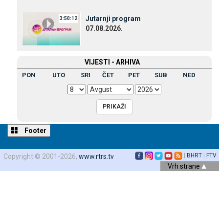
Јutarnji program
3:50:12
07.08.2026.
VIЈESTI - ARHIVA
PON
UTO
SRI
ČET
PET
SUB
NED
Footer
|
BHRT
|
FTV
Copyright © 2001-2026,
www.rtrs.tv
Vrh strane