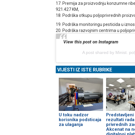
17. Premija za proizvodnju konzumne ribe p
921.427 KM,
18. Podrška otkupu poljoprivrednih proizv
19. Podrška monitoringu pesticida u izno
20. Podrška razvojnim centrima u poljopriv
View this post on Instagram
A post shared by Minist. p
VIJESTI IZ ISTE RUBRIKE
U toku nadzor
Predstavljeni
korisnika podsticaja
rezultati rada
za ulaganja
privrednih za
Akcenat na n
digitalnoj pla