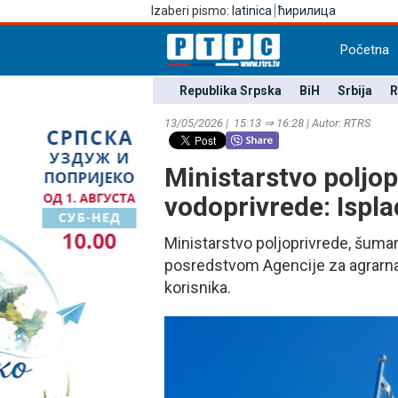
Izaberi pismo:
latinica
ћирилица
Početna
Republika Srpska
BiH
Srbija
R
13/05/2026 | 15:13 ⇒ 16:28 | Autor: RTRS
Ministarstvo poljop
vodoprivrede: Ispl
Ministarstvo poljoprivrede, šuma
posredstvom Agencije za agrarna 
korisnika.