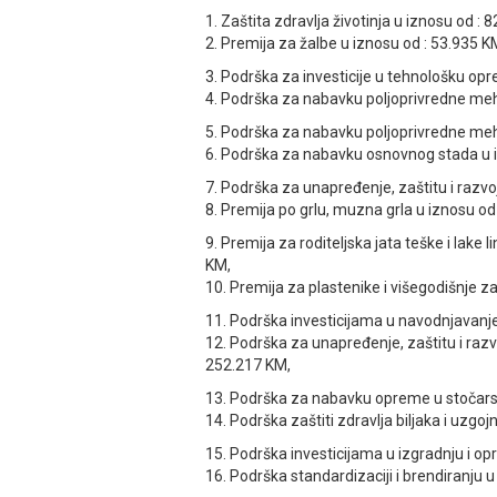
1. Zaštita zdravlja životinja u iznosu od : 
2. Premija za žalbe u iznosu od : 53.935 K
3. Podrška za investicije u tehnološku op
4. Podrška za nabavku poljoprivredne meha
5. Podrška za nabavku poljoprivredne mehan
6. Podrška za nabavku osnovnog stada u i
7. Podrška za unapređenje, zaštitu i razvo
8. Premija po grlu, muzna grla u iznosu od
9. Premija za roditeljska jata teške i lake 
KM,
10. Premija za plastenike i višegodišnje z
11. Podrška investicijama u navodnjavanje
12. Podrška za unapređenje, zaštitu i razvo
252.217 KM,
13. Podrška za nabavku opreme u stočarst
14. Podrška zaštiti zdravlja biljaka i uzgo
15. Podrška investicijama u izgradnju i op
16. Podrška standardizaciji i brendiranju u