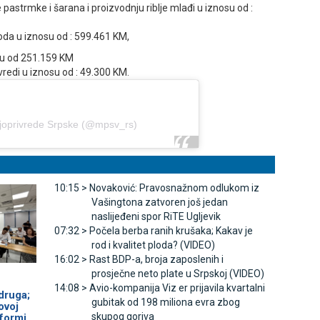
astrmke i šarana i proizvodnju riblje mlađi u iznosu od :
oda u iznosu od : 599.461 KM,
su od 251.159 KM
redi u iznosu od : 49.300 KM.
oljoprivrede Srpske (@mpsv_rs)
10:15 >
Novaković: Pravosnažnom odlukom iz
Vašingtona zatvoren još jedan
naslijeđeni spor RiTE Ugljevik
07:32 >
Počela berba ranih krušaka; Kakav je
rod i kvalitet ploda? (VIDEO)
16:02 >
Rast BDP-a, broja zaposlenih i
prosječne neto plate u Srpskoj (VIDEO)
14:08 >
Avio-kompanija Viz er prijavila kvartalni
druga;
gubitak od 198 miliona evra zbog
ovoj
skupog goriva
tformi