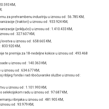
820.593 KM,
M,
remu za prehrambenu industriju u iznosu od : 56.785 KM,
nizacije (traktori) u iznosu od : 933.924 KM,
izacije (priključci) u iznosu od : 1.410.433 KM,
znosu od : 327.607 KM,
j lovstva u iznosu od : 658.665 KM,
 : 833.920 KM,
linije te premija za 18-nedeljne kokice u iznosu od : 493.468
asade u iznosu od : 140.363 KM,
 u iznosu od : 634.677 KM,
j ribljeg fonda i rad ribočuvarske službe u iznosu od :
vu u iznosu od : 1.101.993 KM,
jno selekcijskom radu u iznosu od : 97.687 KM,
remanju ribnjaka u iznosu od : 481.905 KM,
 iznosu od : 93.979 KM,