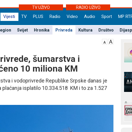
TV UŽIVO
RADIO UŽIVO
Vijesti
TV
PLUS
Radio
Video
Audio
Sport
MP RT
egion
Svijet
Hronika
Privreda
Kultura
Društvo
Dijas
rivrede, šumarstva i
aćeno 10 miliona KM
rstva i vodoprivrede Republike Srpske danas je
plaćanja isplatilo 10.334.518 KM i to za 1.527