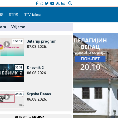
RS
RTRS
RTV taksa
pora
Vrijeme
Јutarnji program
3:50:12
07.08.2026.
Dnevnik 2
30:38
06.08.2026.
Srpska Danas
34:29
06.08.2026.
VIЈESTI - ARHIVA