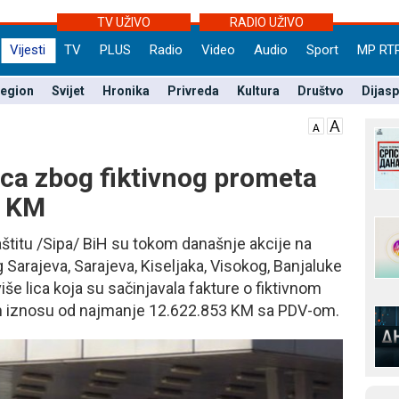
TV UŽIVO
RADIO UŽIVO
Vijesti
TV
PLUS
Radio
Video
Audio
Sport
MP RT
egion
Svijet
Hronika
Privreda
Kultura
Društvo
Dijas
lica zbog fiktivnog prometa
a KM
zaštitu /Sipa/ BiH su tokom današnje akcije na
 Sarajeva, Sarajeva, Kiseljaka, Visokog, Banjaluke
više lica koja su sačinjavala fakture o fiktivnom
m iznosu od najmanje 12.622.853 KM sa PDV-om.