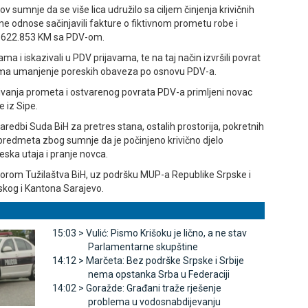
 sumnje da se više lica udružilo sa ciljem činjenja krivičnih
ne odnose sačinjavili fakture o fiktivnom prometu robe i
.622.853 KM sa PDV-om.
ama i iskazivali u PDV prijavama, te na taj način izvršili povrat
cima umanjenje poreskih obaveza po osnovu PDV-a.
ivanja prometa i ostvarenog povrata PDV-a primljeni novac
e iz Sipe.
naredbi Suda BiH za pretres stana, ostalih prostorija, pokretnih
predmeta zbog sumnje da je počinjeno krivično djelo
reska utaja i pranje novca.
orom Tužilaštva BiH, uz podršku MUP-a Republike Srpske i
kog i Kantona Sarajevo.
15:03 >
Vulić: Pismo Krišoku je lično, a ne stav
Parlamentarne skupštine
14:12 >
Marčeta: Bez podrške Srpske i Srbije
nema opstanka Srba u Federaciji
14:02 >
Goražde: Građani traže rješenje
problema u vodosnabdijevanju