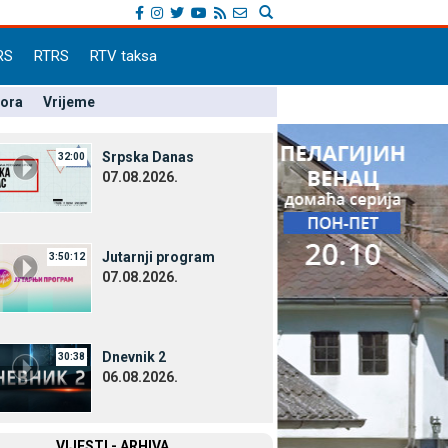
RS
RTRS
RTV taksa
pora
Vrijeme
Srpska Danas
32:00
07.08.2026.
Јutarnji program
3:50:12
07.08.2026.
Dnevnik 2
30:38
06.08.2026.
VIЈESTI - ARHIVA