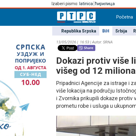
Izaberi pismo:
latinica
ћирилица
Početna
Republika Srpska
BiH
Srbija
R
13/05/2026 | 16:53 | Autor: SRNA
Dokazi protiv više 
višeg od 12 milion
Pripadnici Agencije za istrage i 
više lokacija na području Istočnog
i Zvornika prikupili dokaze protiv 
prometu robe i usluga u ukupno