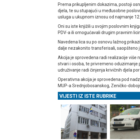
Prema prikupljenim dokazima, postoji osnov
djela, te su stupajući u međusobne poslov
usluga u ukupnom iznosu od najmanje 12
Oni su iste knjižili u svojim poslovnim knjig
PDV-a ili omogućavali drugim pravnim li
Navedena lica su po osnovu lažnog prikaz
dalje nezakonito transferisali, saopšteno j
Akcija je sprovedena radi realizacije više 
stvari i osoba, te privremeno oduzimanje 
udruživanje radi činjenja krivičnih djela po
Operativna akcija je sprovedena pod nadz
MUP-a Srednjobosanskog, Zeničko-dobojs
VIJESTI IZ ISTE RUBRIKE