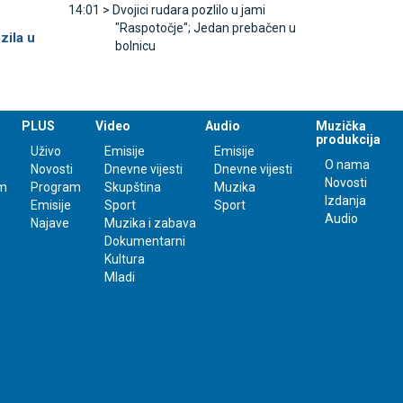
14:01 >
Dvojici rudara pozlilo u jami
u
"Raspotočje"; Јedan prebačen u
zila u
bolnicu
PLUS
Video
Audio
Muzička
produkcija
Uživo
Emisije
Emisije
O nama
Novosti
Dnevne vijesti
Dnevne vijesti
Novosti
m
Program
Skupština
Muzika
Izdanja
Emisije
Sport
Sport
Audio
Najave
Muzika i zabava
Dokumentarni
Kultura
Mladi