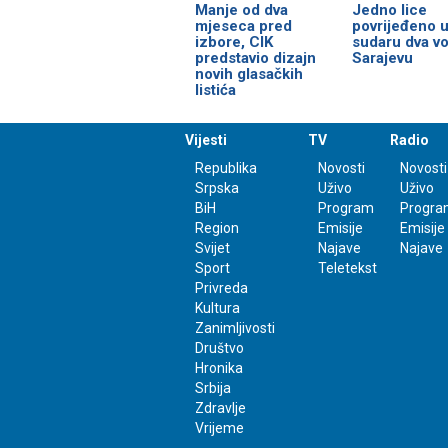
Manje od dva
Јedno lice
mjeseca pred
povrijeđeno 
izbore, CIK
sudaru dva vo
predstavio dizajn
Sarajevu
novih glasačkih
listića
Vijesti
TV
Radio
Republika
Novosti
Novosti
Srpska
Uživo
Uživo
BiH
Program
Progra
Region
Emisije
Emisije
Svijet
Najave
Najave
Sport
Teletekst
Privreda
Kultura
Zanimljivosti
Društvo
Hronika
Srbija
Zdravlje
Vrijeme