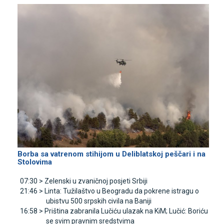
Borba sa vatrenom stihijom u Deliblatskoj peščari i na
Stolovima
07:30 >
Zelenski u zvaničnoj posjeti Srbiji
21:46 >
Linta: Tužilaštvo u Beogradu da pokrene istragu o
ubistvu 500 srpskih civila na Baniji
16:58 >
Priština zabranila Lučiću ulazak na KiM; Lučić: Boriću
se svim pravnim sredstvima