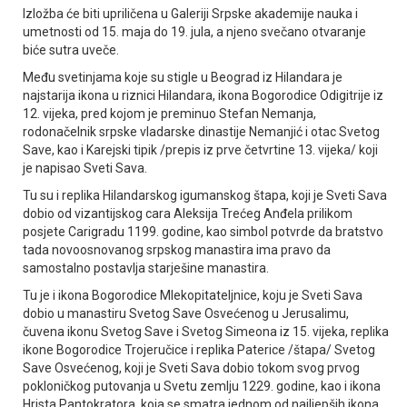
Izložba će biti upriličena u Galeriji Srpske akademije nauka i
umetnosti od 15. maja do 19. jula, a njeno svečano otvaranje
biće sutra uveče.
Među svetinjama koje su stigle u Beograd iz Hilandara je
najstarija ikona u riznici Hilandara, ikona Bogorodice Odigitrije iz
12. vijeka, pred kojom je preminuo Stefan Nemanja,
rodonačelnik srpske vladarske dinastije Nemanjić i otac Svetog
Save, kao i Karejski tipik /prepis iz prve četvrtine 13. vijeka/ koji
je napisao Sveti Sava.
Tu su i replika Hilandarskog igumanskog štapa, koji je Sveti Sava
dobio od vizantijskog cara Aleksija Trećeg Anđela prilikom
posjete Carigradu 1199. godine, kao simbol potvrde da bratstvo
tada novoosnovanog srpskog manastira ima pravo da
samostalno postavlja starješine manastira.
Tu je i ikona Bogorodice Mlekopitateljnice, koju je Sveti Sava
dobio u manastiru Svetog Save Osvećenog u Јerusalimu,
čuvena ikonu Svetog Save i Svetog Simeona iz 15. vijeka, replika
ikone Bogorodice Trojeručice i replika Paterice /štapa/ Svetog
Save Osvećenog, koji je Sveti Sava dobio tokom svog prvog
pokloničkog putovanja u Svetu zemlju 1229. godine, kao i ikona
Hrista Pantokratora, koja se smatra jednom od najljepših ikona