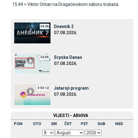
15:44 >
Viktor Orban na Dragačevskom saboru trubača
Dnevnik 2
34:26
07.08.2026.
Srpska Danas
32:00
07.08.2026.
Јutarnji program
3:50:12
07.08.2026.
VIЈESTI - ARHIVA
PON
UTO
SRI
ČET
PET
SUB
NED