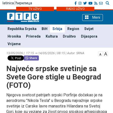
latinica
ћирилица
TV UŽIVO
RADIO UŽIVO
Meni
Republika Srpska
BiH
Srbija
Region
Svijet
Hronika
Privreda
Kultura
Društvo
Dijaspora
Vrijeme
13/05/2026 | 17:15 ⇒ 14/05/2026 | 08:15 | Autor: SRNA
Najveće srpske svetinje sa
Svete Gore stigle u Beograd
(FOTO)
Njegova svetost patrijarh srpski Porfirije dočekao je na
aerodromu "Nikola Tesla" u Beogradu najvažnije srpske
svetinje iz Carske lavre manastira Hilandara na Svetoj
Gori, koje su vezane za život prvog srpskog arhiepiskopa