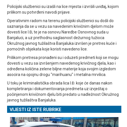
Policijski službenici su izašli na lice mjesta i izvršili uviđaj, kojom
prilikom su potvrđeni navodi prijave.
Operativnim radom na terenu policijski službenici su došli do
saznanja da se u vezu sa navedenim krivičnim djelom može
dovesti lice I.Đ, te je na osnovu Naredbe Osnovnog suda u
Banjaluci, a uz prethodnu saglasnost dežurnog tužioca
Okružnog javnog tužilaštva Banjaluka izvršen je pretres kuće i
pomoćnih objekata koje koristi navedeno lice.
Prilikom pretresa pronađeni su i oduzeti predmeti koji se mogu
dovesti u vezu sa izvršenjem navedenog krivičnog djela, kao i
određena količina zelene biljne materije koja svojim izgledom
asocira na opojnu drogu "marihuanu" i metalna mrvilica.
U toku je kriminalistička obrada lica I.Đ. koje će danas nakon
kompletiranja i dokumentovanja predmeta uz izvještaj o
počinjenom krivičnom djelu biti predato u nadležnost Okružnog
javnog tužilaštva Banjaluka.
VIJESTI IZ ISTE RUBRIKE