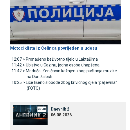
Motociklista iz Čelinca povrijeđen u udesu
12:07 >
Pronađeno beživotno tijelo u Laktašima
11:42 >
Ubistvo u Cazinu, jedna osoba uhapšena
11:42 >
Modriča: Zeničanin kažnjen zbog puštanja muzike
na Dan žalosti
10:25 >
Lice lišeno slobode zbog krivičnog djela "paljevina"
(FOTO)
Dnevnik 2
30:38
06.08.2026.