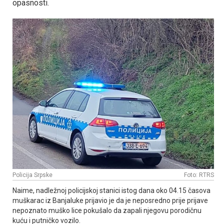
opasnosti.
Policija Srpske
Foto: RTRS
Naime, nadležnoj policijskoj stanici istog dana oko 04.15 časova
muškarac iz Banjaluke prijavio je da je neposredno prije prijave
nepoznato muško lice pokušalo da zapali njegovu porodičnu
kuću i putničko vozilo.