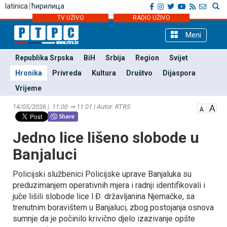
latinica
ћирилица
TV UŽIVO
RADIO UŽIVO
Meni
Republika Srpska
BiH
Srbija
Region
Svijet
Hronika
Privreda
Kultura
Društvo
Dijaspora
Vrijeme
14/05/2026 | 11:00 ⇒ 11:01 | Autor: RTRS
Јedno lice lišeno slobode u
Banjaluci
Policijski službenici Policijske uprave Banjaluka su
preduzimanjem operativnih mjera i radnji identifikovali i
juče lišili slobode lice I.Đ. državljanina Njemačke, sa
trenutnim boravištem u Banjaluci, zbog postojanja osnova
sumnje da je počinilo krivično djelo izazivanje opšte