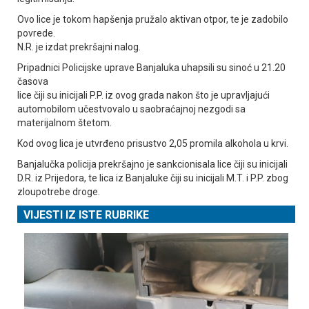
Ovo lice je tokom hapšenja pružalo aktivan otpor, te je zadobilo
povrede.
N.R. je izdat prekršajni nalog.
Pripadnici Policijske uprave Banjaluka uhapsili su sinoć u 21.20
časova
lice čiji su inicijali P.P. iz ovog grada nakon što je upravljajući
automobilom učestvovalo u saobraćajnoj nezgodi sa
materijalnom štetom.
Kod ovog lica je utvrđeno prisustvo 2,05 promila alkohola u krvi.
Banjalučka policija prekršajno je sankcionisala lice čiji su inicijali
D.R. iz Prijedora, te lica iz Banjaluke čiji su inicijali M.T. i P.P. zbog
zloupotrebe droge.
VIJESTI IZ ISTE RUBRIKE