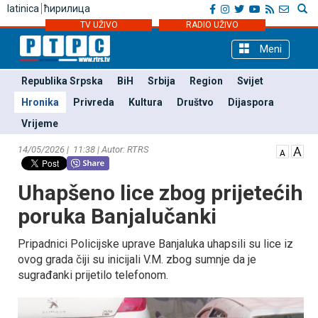
latinica
ћирилица
TV UŽIVO
RADIO UŽIVO
Meni
Republika Srpska
BiH
Srbija
Region
Svijet
Hronika
Privreda
Kultura
Društvo
Dijaspora
Vrijeme
14/05/2026 | 11:38 | Autor: RTRS
Uhapšeno lice zbog prijetećih
poruka Banjalučanki
Pripadnici Policijske uprave Banjaluka uhapsili su lice iz
ovog grada čiji su inicijali V.M. zbog sumnje da je
sugrađanki prijetilo telefonom.