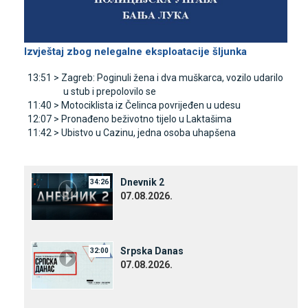
Izvještaj zbog nelegalne eksploatacije šljunka
13:51 >
Zagreb: Poginuli žena i dva muškarca, vozilo udarilo
u stub i prepolovilo se
11:40 >
Motociklista iz Čelinca povrijeđen u udesu
12:07 >
Pronađeno beživotno tijelo u Laktašima
11:42 >
Ubistvo u Cazinu, jedna osoba uhapšena
Dnevnik 2
34:26
07.08.2026.
Srpska Danas
32:00
07.08.2026.