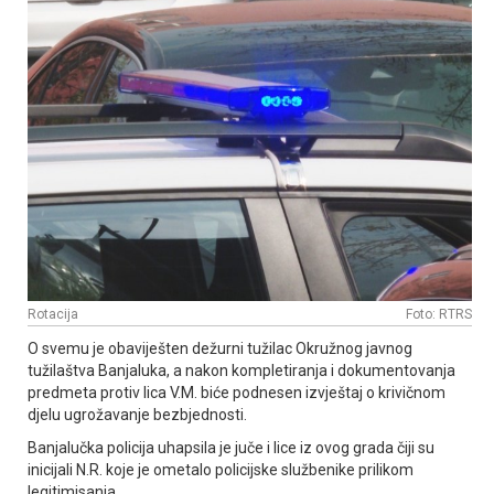
Rotacija
Foto: RTRS
O svemu je obaviješten dežurni tužilac Okružnog javnog
tužilaštva Banjaluka, a nakon kompletiranja i dokumentovanja
predmeta protiv lica V.M. biće podnesen izvještaj o krivičnom
djelu ugrožavanje bezbjednosti.
Banjalučka policija uhapsila je juče i lice iz ovog grada čiji su
inicijali N.R. koje je ometalo policijske službenike prilikom
legitimisanja.