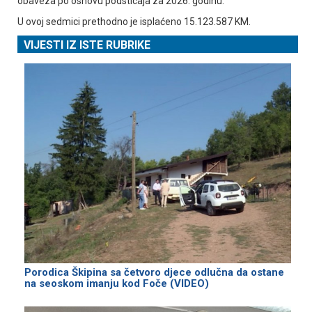
obaveza po osnovu podsticaja za 2026. godinu.
U ovoj sedmici prethodno je isplaćeno 15.123.587 KM.
VIJESTI IZ ISTE RUBRIKE
Porodica Škipina sa četvoro djece odlučna da ostane
na seoskom imanju kod Foče (VIDEO)