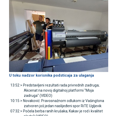
U toku nadzor korisnika podsticaja za ulaganja
13:52 >
Predstavljeni rezultati rada privrednih zadruga;
Akcenat na novoj digitalnoj platformi "Moja
zadruga" (VIDEO)
10:15 >
Novaković: Pravosnažnom odlukom iz Vašingtona
zatvoren još jedan naslijeđeni spor RiTE Ugljevik
07:32 >
Počela berba ranih krušaka; Kakav je rod i kvalitet