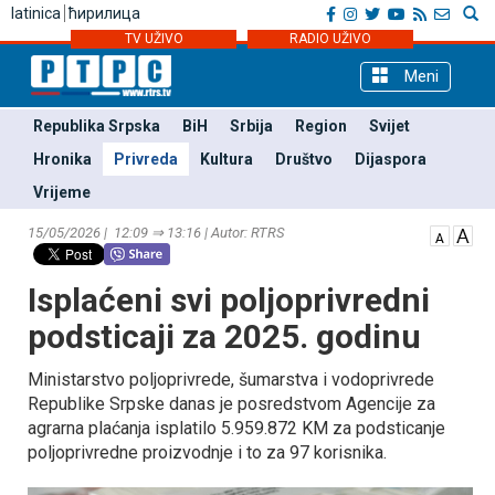
latinica
ћирилица
TV UŽIVO
RADIO UŽIVO
Meni
Republika Srpska
BiH
Srbija
Region
Svijet
Hronika
Privreda
Kultura
Društvo
Dijaspora
Vrijeme
15/05/2026 | 12:09 ⇒ 13:16 | Autor: RTRS
Isplaćeni svi poljoprivredni
podsticaji za 2025. godinu
Ministarstvo poljoprivrede, šumarstva i vodoprivrede
Republike Srpske danas je posredstvom Agencije za
agrarna plaćanja isplatilo 5.959.872 KM za podsticanje
poljoprivredne proizvodnje i to za 97 korisnika.