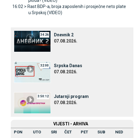
ploda? (VIDEO)
16:02 >
Rast BDP-a, broja zaposlenih i prosječne neto plate
u Srpskoj (VIDEO)
Dnevnik 2
34:26
07.08.2026.
Srpska Danas
32:00
07.08.2026.
Јutarnji program
3:50:12
07.08.2026.
VIЈESTI - ARHIVA
PON
UTO
SRI
ČET
PET
SUB
NED