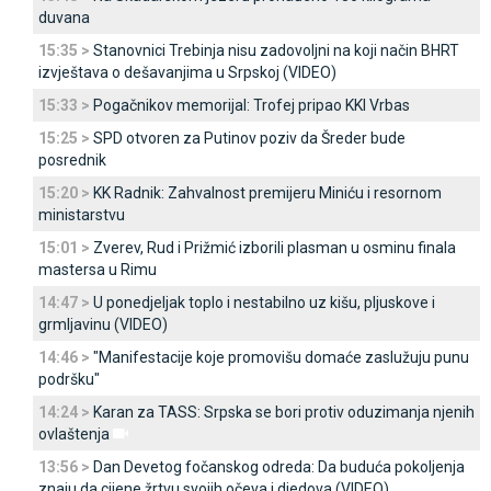
duvana
15:35 >
Stanovnici Trebinja nisu zadovoljni na koji način BHRT
izvještava o dešavanjima u Srpskoj (VIDEO)
15:33 >
Pogačnikov memorijal: Trofej pripao KKI Vrbas
15:25 >
SPD otvoren za Putinov poziv da Šreder bude
posrednik
15:20 >
KK Radnik: Zahvalnost premijeru Miniću i resornom
ministarstvu
15:01 >
Zverev, Rud i Prižmić izborili plasman u osminu finala
mastersa u Rimu
14:47 >
U ponedjeljak toplo i nestabilno uz kišu, pljuskove i
grmljavinu (VIDEO)
14:46 >
"Manifestacije koje promovišu domaće zaslužuju punu
podršku"
14:24 >
Karan za TASS: Srpska se bori protiv oduzimanja njenih
ovlaštenja
13:56 >
Dan Devetog fočanskog odreda: Da buduća pokoljenja
znaju da cijene žrtvu svojih očeva i djedova (VIDEO)