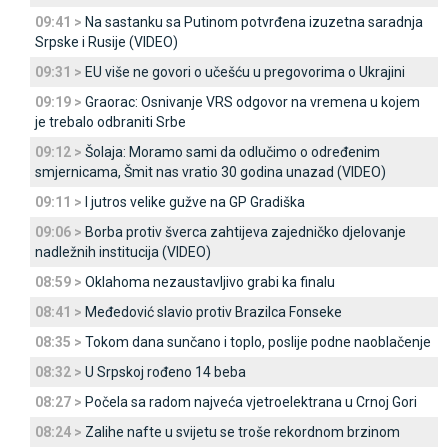
09:41 >
Na sastanku sa Putinom potvrđena izuzetna saradnja
Srpske i Rusije (VIDEO)
09:31 >
EU više ne govori o učešću u pregovorima o Ukrajini
09:19 >
Graorac: Osnivanje VRS odgovor na vremena u kojem
je trebalo odbraniti Srbe
09:12 >
Šolaja: Moramo sami da odlučimo o određenim
smjernicama, Šmit nas vratio 30 godina unazad (VIDEO)
09:11 >
I jutros velike gužve na GP Gradiška
09:06 >
Borba protiv šverca zahtijeva zajedničko djelovanje
nadležnih institucija (VIDEO)
08:59 >
Oklahoma nezaustavljivo grabi ka finalu
08:41 >
Međedović slavio protiv Brazilca Fonseke
08:35 >
Tokom dana sunčano i toplo, poslije podne naoblačenje
08:32 >
U Srpskoj rođeno 14 beba
08:27 >
Počela sa radom najveća vjetroelektrana u Crnoj Gori
08:24 >
Zalihe nafte u svijetu se troše rekordnom brzinom