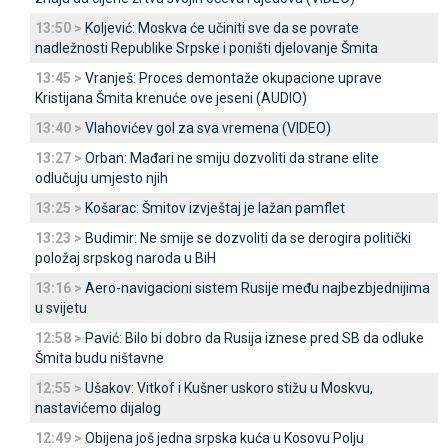
13:50 >
Koljević: Moskva će učiniti sve da se povrate
nadležnosti Republike Srpske i poništi djelovanje Šmita
13:45 >
Vranješ: Proces demontaže okupacione uprave
Kristijana Šmita krenuće ove jeseni (AUDIO)
13:40 >
Vlahovićev gol za sva vremena (VIDEO)
13:27 >
Orban: Mađari ne smiju dozvoliti da strane elite
odlučuju umjesto njih
13:25 >
Košarac: Šmitov izvještaj je lažan pamflet
13:23 >
Budimir: Ne smije se dozvoliti da se derogira politički
položaj srpskog naroda u BiH
13:16 >
Aero-navigacioni sistem Rusije među najbezbjednijima
u svijetu
12:58 >
Pavić: Bilo bi dobro da Rusija iznese pred SB da odluke
Šmita budu ništavne
12:55 >
Ušakov: Vitkof i Kušner uskoro stižu u Moskvu,
nastavićemo dijalog
12:49 >
Obijena još jedna srpska kuća u Kosovu Polju