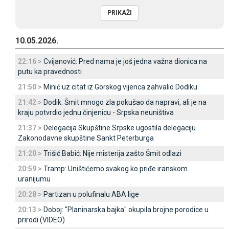
10.05.2026.
22:16 >
Cvijanović: Pred nama je još jedna važna dionica na
putu ka pravednosti
21:50 >
Minić uz citat iz Gorskog vijenca zahvalio Dodiku
21:42 >
Dodik: Šmit mnogo zla pokušao da napravi, ali je na
kraju potvrdio jednu činjenicu - Srpska neuništiva
21:37 >
Delegacija Skupštine Srpske ugostila delegaciju
Zakonodavne skupštine Sankt Peterburga
21:20 >
Trišić Babić: Nije misterija zašto Šmit odlazi
20:59 >
Tramp: Uništićemo svakog ko priđe iranskom
uranijumu
20:28 >
Partizan u polufinalu ABA lige
20:13 >
Doboj: "Planinarska bajka" okupila brojne porodice u
prirodi (VIDEO)