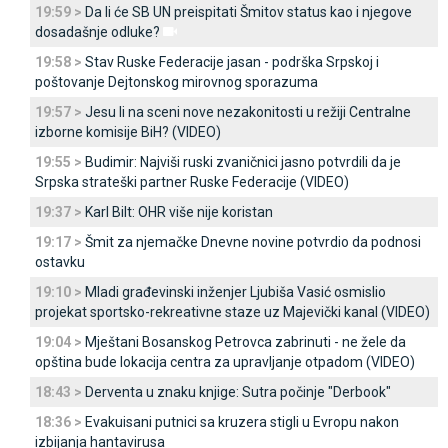
19:59 >
Da li će SB UN preispitati Šmitov status kao i njegove
dosadašnje odluke?
19:58 >
Stav Ruske Federacije jasan - podrška Srpskoj i
poštovanje Dejtonskog mirovnog sporazuma
19:57 >
Јesu li na sceni nove nezakonitosti u režiji Centralne
izborne komisije BiH? (VIDEO)
19:55 >
Budimir: Najviši ruski zvaničnici jasno potvrdili da je
Srpska strateški partner Ruske Federacije (VIDEO)
19:37 >
Karl Bilt: OHR više nije koristan
19:17 >
Šmit za njemačke Dnevne novine potvrdio da podnosi
ostavku
19:10 >
Mladi građevinski inženjer Ljubiša Vasić osmislio
projekat sportsko-rekreativne staze uz Majevički kanal (VIDEO)
19:04 >
Mještani Bosanskog Petrovca zabrinuti - ne žele da
opština bude lokacija centra za upravljanje otpadom (VIDEO)
18:43 >
Derventa u znaku knjige: Sutra počinje "Derbook"
18:36 >
Evakuisani putnici sa kruzera stigli u Evropu nakon
izbijanja hantavirusa