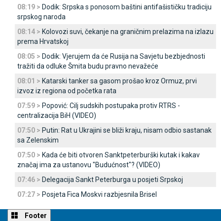
08:19 >
Dodik: Srpska s ponosom baštini antifašističku tradiciju
srpskog naroda
08:14 >
Kolovozi suvi, čekanje na graničnim prelazima na izlazu
prema Hrvatskoj
08:05 >
Dodik: Vjerujem da će Rusija na Savjetu bezbjednosti
tražiti da odluke Šmita budu pravno nevažeće
08:01 >
Katarski tanker sa gasom prošao kroz Ormuz, prvi
izvoz iz regiona od početka rata
07:59 >
Popović: Cilj sudskih postupaka protiv RTRS -
centralizacija BiH (VIDEO)
07:50 >
Putin: Rat u Ukrajini se bliži kraju, nisam odbio sastanak
sa Zelenskim
07:50 >
Kada će biti otvoren Sanktpeterburški kutak i kakav
značaj ima za ustanovu "Budućnost"? (VIDEO)
07:46 >
Delegacija Sankt Peterburga u posjeti Srpskoj
07:27 >
Posjeta Fica Moskvi razbjesnila Brisel
Footer