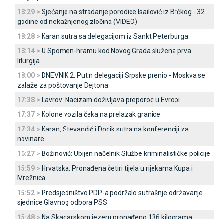
18:29 >
Sjećanje na stradanje porodice Isailović iz Brčkog - 32
godine od nekažnjenog zločina (VIDEO)
18:28 >
Karan sutra sa delegacijom iz Sankt Peterburga
18:14 >
U Spomen-hramu kod Novog Grada služena prva
liturgija
18:00 >
DNEVNIK 2: Putin delegaciji Srpske prenio - Moskva se
zalaže za poštovanje Dejtona
17:38 >
Lavrov: Nacizam doživljava preporod u Evropi
17:37 >
Kolone vozila čeka na prelazak granice
17:34 >
Karan, Stevandić i Dodik sutra na konferenciji za
novinare
16:27 >
Božinović: Ubijen načelnik Službe kriminalističke policije
15:59 >
Hrvatska: Pronađena četiri tijela u rijekama Kupa i
Mrežnica
15:52 >
Predsjedništvo PDP-a podržalo sutrašnje održavanje
sjednice Glavnog odbora PSS
15:48 >
Na Skadarskom jezeru pronađeno 136 kilograma