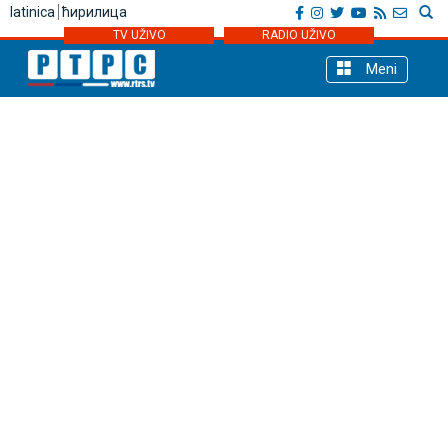
latinica
ћирилица
TV UŽIVO
RADIO UŽIVO
Meni