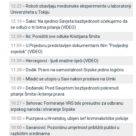
12:23 >
Roboti obavljaju medicinske eksperimente u laboratoriji
Univerziteta u Tokiju
12:19 >
Sakić: Na sjednici Savjeta bazbjednosti očekujemo da
se odluči o tri bitna pitanja (VIDEO)
12:09 >
Ilić: Poništiti sve odluke Kristijana Šmita
11:59 >
U Prijedoru predstavljen dokumentarni film "Posljednji
svjedok" (VIDEO)
11:39 >
Hercegovci - ljudi snažne riječi (VIDEO)
11:28 >
Dodik: Pravo na samostalnost Srpske jedino logično
11:05 >
Mladić se utopio u Savi nakon proslave na Umki
10:49 >
Deđanski: Pred Savjetom bezbjednosti pokrenuti
pitanje Šmita i kršenja prava
10:27 >
Šehovac: Formiranje VRS bilo presudno za odbranu
srpskog naroda i stvaranje Srpske
10:02 >
Pucnjava u Hrvatskoj, ubijen šef kriminalističke policije
10:00 >
Savanović: Pozorišnu umjetnost približiti publici u
različitim sredinama