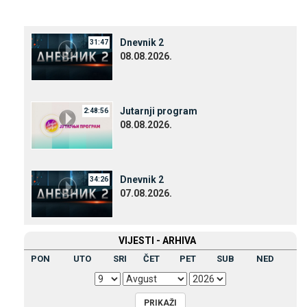
Dnevnik 2
31:47
08.08.2026.
Јutarnji program
2:48:56
08.08.2026.
Dnevnik 2
34:26
07.08.2026.
VIЈESTI - ARHIVA
PON
UTO
SRI
ČET
PET
SUB
NED