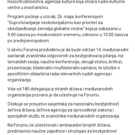
Rossotrudničestva, agencije kulture koja otvara ruske kulturne
centre u inostranstvu.
Program počinje u utorak, 26. maja, konferencijom
"Suprotstavljanje neokolonijalizmu kao prioritet za
obezbjeđivanje zemalja globalne većine" koja je zakazana u
9.00 časova po moskovskom vremenu, odnosno u 10.00 časova
po srednjoevropskom.
U okviru Foruma predviđeno je da bude održan 14. međunarodni
sastanak zvaničnika odgovornih za bezbjednosna pitanja, niz
tematskih sesija, naučne konferencije, okrugli stolovi, brifinzi,
prezentacije, bilateralni i multilateralni sastanci, te izložbe o
specifičnim oblastima rada relevantnih ruskih agencija i
organizacija.
Više od 180 delegacija iz stranih država i međunarodnih
organizacija pozvano je da učestvuje na Forumu.
Očekuje se prisustvo savjetnika za nacionalnu bezbjednost
šefova država, šefova agencija za sprovođenje zakona i
specijalnih službi, te zvaničnika međunarodnih organizacija.
Na Forumu će učestvovati i ambasadori brojnih država,
predstavnici naučne zajednice i stručnjaci za bezbjednost.