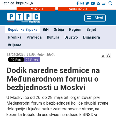
latinica
ћирилица
TV UŽIVO
RADIO UŽIVO
Meni
Republika Srpska
BiH
Srbija
Region
Svijet
Hronika
Privreda
Kultura
Društvo
Dijaspora
Vrijeme
18/05/2026 | 11:59 | Autor: SRNA
Dodik naredne sedmice na
Međunarodnom forumu o
bezbjednosti u Moskvi
U Moskvi će od 26. do 28. maja biti organizovan prvi
Međunarodni forum o bezbjednosti koji će okupiti strane
delegacije i ključne ruske zainteresovane strane, na
kojem bi trebalo da učestvuje i predsjedik SNSD-a