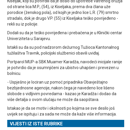
Kiseljak, koji su potvrdili da je došlo do upotrebe vatrenog oružja
od strane lica M.P., (54), iz Kiseljaka, prema dva člana uže
porodice (ženskog pola), od kojih je jedno lice L.R. (79) smrtno
stradalo, dok je drugo V.P. (55) iz Kiseljaka teško povrijeđeno -
rekli su iz policije.
Dodali su da je teško povrijeđena i prebačena je u Klinički centar
Univerziteta u Sarajevu.
Istakli su da su pod nadzorom dežurnog Tužioca Kantonalnog
tužilaštva Travnik, policijski službenici obavili uviđaj.
Portparol MUP-a SBK Muamer Karadža, navodeći inicijale ranije
je potvrdio da je osumnjičeni za ubistvo uhapšen i prevezen u
bolnicu.
- Uspješno je lociran uz pomoć pripadnika Obavještajno
bezbjednosne agencije, nakon čega je navedeno lice lišeno
slobode s vidljivim povredama - kazao je Karadža i dodao da
više detalja o ovom slučaju ne može da saopštava.
Istakao je da se motiv i okolnosti po kojima se sve desilo još
uvijek se ispituju i za sada ne može da kaže više informacija.
VIJESTI IZ ISTE RUBRIKE