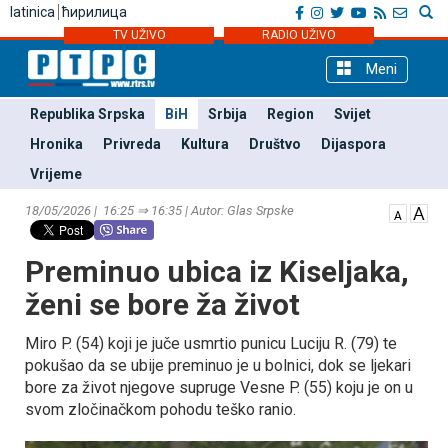
latinica
ћирилица
TV UŽIVO
RADIO UŽIVO
Meni
Republika Srpska
BiH
Srbija
Region
Svijet
Hronika
Privreda
Kultura
Društvo
Dijaspora
Vrijeme
18/05/2026 | 16:25 ⇒ 16:35 | Autor: Glas Srpske
Preminuo ubica iz Kiseljaka,
ženi se bore ža život
Miro P. (54) koji je juče usmrtio punicu Luciju R. (79) te
pokušao da se ubije preminuo je u bolnici, dok se ljekari
bore za život njegove supruge Vesne P. (55) koju je on u
svom zločinačkom pohodu teško ranio.