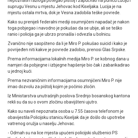
nepoznatih razloga potegao pištolj i zapucvao na punicu Luciju i
suprugu Vesnu u mjestu Јehovac kod Kiseljaka. Lucija je na
mjestu ostala mrtva, dok je Vesna zadobila teške povrede.
Kako su prenijeli federalni mediji osumnjičeni napadač je nakon
toga pobjegao i navodno je pokušao da se ubije, ali se teško
ranio i policija ga je ubrzo pronašla i odvezla u bolnicu.
Zvanično nije saopšteno da li je Miro P. pokušao suicid i kako je
povrijeđen niti kakve je povrede zadobio, prenosi Glas Srpske.
Prema informacijama lokalnih medija Miro P. se kobnog dana u
namjeri da pobjegne i izbjegne hapšenje bio čak i zabarikadirao
u jednoj kući.
Prema nezvaničnim informacijama osumnjičeni Miro P. nije
imao dozvolu za pištolj kojim je počinio zločin.
Iz Ministarstva unutrašnjih poslova Srednjo bosanskog kantona
rekli su da su o ovom zločinu obavijšteni ujutro.
Kako su naveli nepoznata osoba u 7.55 časova telefonom je
obavijestila Policijsku stanicu Kiseljak da je došlo do upotrebe
vatrenog oružja u naselju Јehovac.
- Odmah su na lice mjesta upućeni policijski službenici PS