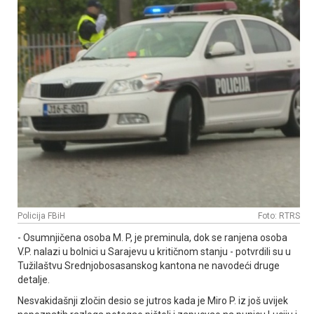
Policija FBiH
Foto: RTRS
- Osumnjičena osoba M. P, je preminula, dok se ranjena osoba
V.P. nalazi u bolnici u Sarajevu u kritičnom stanju - potvrdili su u
Tužilaštvu Srednjobosasanskog kantona ne navodeći druge
detalje.
Nesvakidašnji zločin desio se jutros kada je Miro P. iz još uvijek