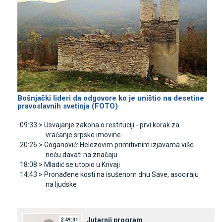
Bošnjački lideri da odgovore ko je uništio na desetine
pravoslavnih svetinja (FOTO)
09:33 >
Usvajanje zakona o restituciji - prvi korak za
vraćanje srpske imovine
20:26 >
Goganović: Helezovim primitivnim izjavama više
neću davati na značaju
18:08 >
Mladić se utopio u Krivaji
14:43 >
Pronađene kosti na isušenom dnu Save, asociraju
na ljudske
Јutarnji program
2:49:01