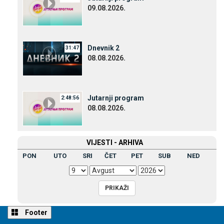
09.08.2026.
Dnevnik 2
31:47
08.08.2026.
Јutarnji program
2:48:56
08.08.2026.
VIЈESTI - ARHIVA
PON
UTO
SRI
ČET
PET
SUB
NED
Footer