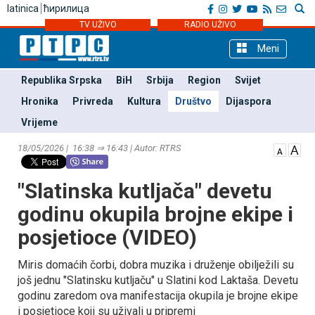
latinica
ћирилица
TV UŽIVO
RADIO UŽIVO
Meni
Republika Srpska
BiH
Srbija
Region
Svijet
Hronika
Privreda
Kultura
Društvo
Dijaspora
Vrijeme
18/05/2026 | 16:38 ⇒ 16:43 | Autor: RTRS
"Slatinska kutljača" devetu
godinu okupila brojne ekipe i
posjetioce (VIDEO)
Miris domaćih čorbi, dobra muzika i druženje obilježili su
još jednu "Slatinsku kutljaču" u Slatini kod Laktaša. Devetu
godinu zaredom ova manifestacija okupila je brojne ekipe
i posjetioce koji su uživali u pripremi