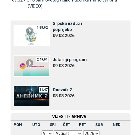
(VIDEO)
Srpska uzduž i
1:55:02
poprijeko
09.08.2026.
Јutarnji program
2:49:01
09.08.2026.
Dnevnik 2
31:47
08.08.2026.
VIЈESTI - ARHIVA
PON
UTO
SRI
ČET
PET
SUB
NED