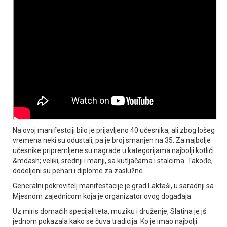
Na ovoj manifestciji bilo je prijavljeno 40 učesnika, ali zbog lošeg
vremena neki su odustali, pa je broj smanjen na 35. Za najbolje
učesnike pripremljene su nagrade u kategorijama najbolji kotlići
&mdash; veliki, srednji i manji, sa kutljačama i stalcima. Takođe,
dodeljeni su pehari i diplome za zaslužne.
Generalni pokrovitelj manifestacije je grad Laktaši, u saradnji sa
Mjesnom zajednicom koja je organizator ovog događaja.
Uz miris domaćih specijaliteta, muziku i druženje, Slatina je jš
jednom pokazala kako se čuva tradicija. Ko je imao najbolji