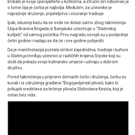
krčkalo je svoje specijalitete u kotlićima, a stručni žiri odlučivao je
o tome čija je čorba je najbolja. Međutim, za učesnike je
najvažnije druženje, prijateljstvo i očuvanje tradicije.
Ipak, iskusniji kažu da se ovde ne dolazi samo zbog takmičenja.
Ekipa Bracina Brigada iz Banjaluke učestvuje u "Slatinskoj
kutljači" od samog početka. Prvu nagradu osvojili su u posljednje
četiri godine i nadaju se da će i ove godine pobjediti.
Da je manifestacija postala simbol zajedništva, tradicije i kulture
u Slatini,potvrđuju učesnici iz različitih krajeva Srpske koji su
došli da pokažu svoje kulinarsko umjeće i uživaju u dobrom
društvu.
Pored takmičenja u pripremi domaćih čorbi i druženja, čorbu su
kuvali i iz udruženja građana “Bogojavljenski plivači, kako bi
prikupili sredstava za lečenje plivača Slobodana Kesića, koji je
ostao bez vida.