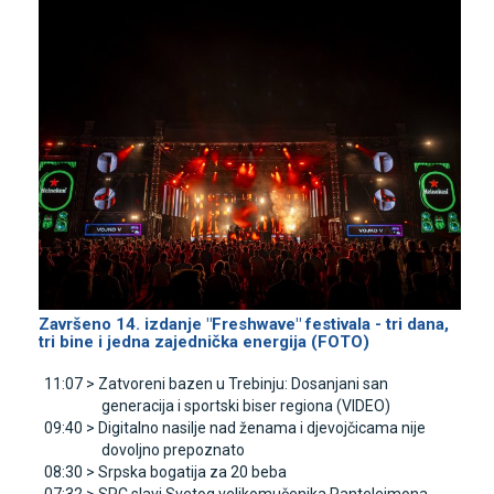
Završeno 14. izdanje "Freshwave" festivala - tri dana,
tri bine i jedna zajednička energija (FOTO)
11:07 >
Zatvoreni bazen u Trebinju: Dosanjani san
generacija i sportski biser regiona (VIDEO)
09:40 >
Digitalno nasilje nad ženama i djevojčicama nije
dovoljno prepoznato
08:30 >
Srpska bogatija za 20 beba
07:32 >
SPC slavi Svetog velikomučenika Pantelejmona