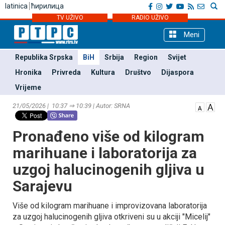
latinica
ћирилица
TV UŽIVO
RADIO UŽIVO
Meni
Republika Srpska
BiH
Srbija
Region
Svijet
Hronika
Privreda
Kultura
Društvo
Dijaspora
Vrijeme
21/05/2026 | 10:37 ⇒ 10:39 | Autor: SRNA
Pronađeno više od kilogram
marihuane i laboratorija za
uzgoj halucinogenih gljiva u
Sarajevu
Više od kilogram marihuane i improvizovana laboratorija
za uzgoj halucinogenih gljiva otkriveni su u akciji "Micelij"