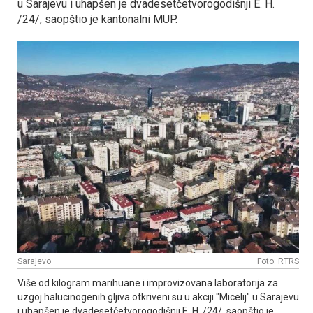
u Sarajevu i uhapšen je dvadesetčetvorogodišnji E. H.
/24/, saopštio je kantonalni MUP.
Sarajevo
Foto: RTRS
Više od kilogram marihuane i improvizovana laboratorija za
uzgoj halucinogenih gljiva otkriveni su u akciji "Micelij" u Sarajevu
i uhapšen je dvadesetčetvorogodišnji E. H. /24/, saopštio je