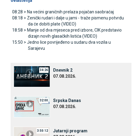
ovlaštenja
08:28 >
Na većini graničnih prelaza pojačan saobraćaj
08:18 >
Zenički rudari i dalje u jami - traže pismenu potvrdu
da će dobiti plate (VIDEO)
18:58 >
Manje od dva mjeseca pred izbore, CIK predstavio
dizajn novih glasačkih listića (VIDEO)
15:50 >
Јedno lice povrijeđeno u sudaru dva vozila u
Sarajevu
Dnevnik 2
34:26
07.08.2026.
Srpska Danas
32:00
07.08.2026.
Јutarnji program
3:50:12