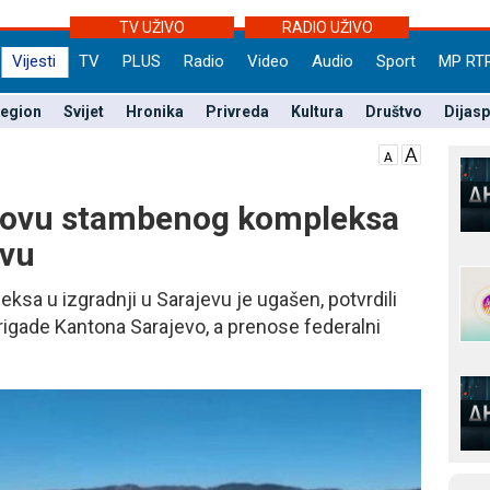
TV UŽIVO
RADIO UŽIVO
Vijesti
TV
PLUS
Radio
Video
Audio
Sport
MP RT
egion
Svijet
Hronika
Privreda
Kultura
Društvo
Dijas
rovu stambenog kompleksa
evu
sa u izgradnji u Sarajevu je ugašen, potvrdili
rigade Kantona Sarajevo, a prenose federalni