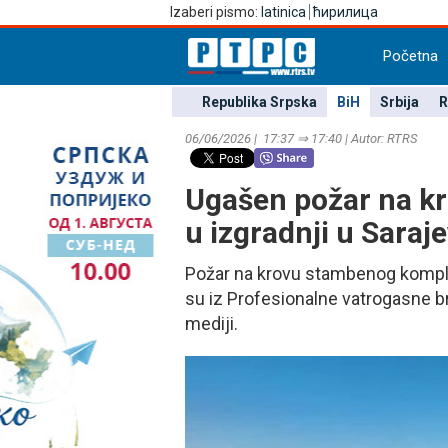
Izaberi pismo:
latinica
ћирилица
Početna
Republika Srpska
BiH
Srbija
R
06/06/2026 | 17:37 ⇒ 17:40 | Autor: RTRS
Ugašen požar na k
u izgradnji u Saraj
Požar na krovu stambenog komplek
su iz Profesionalne vatrogasne b
mediji.