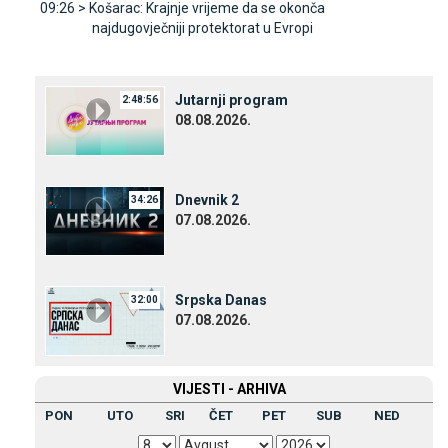
09:26 >
Košarac: Krajnje vrijeme da se okonča
najdugovječniji protektorat u Evropi
Јutarnji program
2:48:56
08.08.2026.
Dnevnik 2
34:26
07.08.2026.
Srpska Danas
32:00
07.08.2026.
VIЈESTI - ARHIVA
PON
UTO
SRI
ČET
PET
SUB
NED