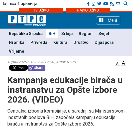
latinica
ћирилица
TV UŽIVO
RADIO UŽIVO
Meni
Republika Srpska
BiH
Srbija
Region
Svijet
Hronika
Privreda
Kultura
Društvo
Dijaspora
Vrijeme
10/06/2026 | 16:09 ⇒ 19:54 | Autor: RTRS
Kampanja edukacije birača u
instranstvu za Opšte izbore
2026. (VIDEO)
Centralna izborna komisija je, u saradnji sa Ministarstvom
inostranih poslova BiH, započela kampanju edukacije
birača u instranstvu za Opšte izbore 2026.