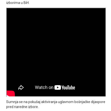
izborima u BiH.
Sumnja se na pokušaj aktiviranja uglavnom bošnjačke dijaspore
pred naredne izbore.