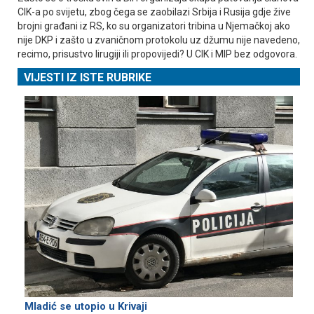
CIK-a po svijetu, zbog čega se zaobilazi Srbija i Rusija gdje žive
brojni građani iz RS, ko su organizatori tribina u Njemačkoj ako
nije DKP i zašto u zvaničnom protokolu uz džumu nije navedeno,
recimo, prisustvo lirugiji ili propovijedi? U CIK i MIP bez odgovora.
VIJESTI IZ ISTE RUBRIKE
Mladić se utopio u Krivaji