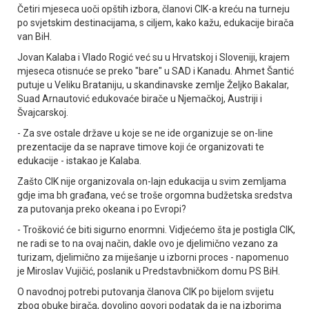
Četiri mjeseca uoči opštih izbora, članovi CIK-a kreću na turneju
po svjetskim destinacijama, s ciljem, kako kažu, edukacije birača
van BiH.
Јovan Kalaba i Vlado Rogić već su u Hrvatskoj i Sloveniji, krajem
mjeseca otisnuće se preko "bare" u SAD i Kanadu. Ahmet Šantić
putuje u Veliku Brataniju, u skandinavske zemlje Željko Bakalar,
Suad Arnautović edukovaće birače u Njemačkoj, Austriji i
Švajcarskoj.
- Za sve ostale države u koje se ne ide organizuje se on-line
prezentacije da se naprave timove koji će organizovati te
edukacije - istakao je Kalaba.
Zašto CIK nije organizovala on-lajn edukacija u svim zemljama
gdje ima bh građana, već se troše orgomna budžetska sredstva
za putovanja preko okeana i po Evropi?
- Trošković će biti sigurno enormni. Vidjećemo šta je postigla CIK,
ne radi se to na ovaj način, dakle ovo je djelimično vezano za
turizam, djelimično za miješanje u izborni proces - napomenuo
je Miroslav Vujičić, poslanik u Predstavbničkom domu PS BiH.
O navodnoj potrebi putovanja članova CIK po bijelom svijetu
zbog obuke birača, dovoljno govori podatak da je na izborima