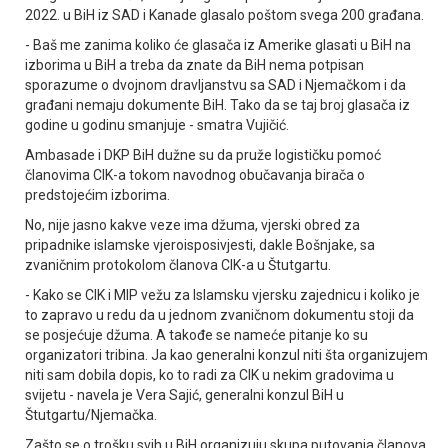
2022. u BiH iz SAD i Kanade glasalo poštom svega 200 građana.
- Baš me zanima koliko će glasača iz Amerike glasati u BiH na
izborima u BiH a treba da znate da BiH nema potpisan
sporazume o dvojnom dravljanstvu sa SAD i Njemačkom i da
građani nemaju dokumente BiH. Tako da se taj broj glasača iz
godine u godinu smanjuje - smatra Vujičić.
Ambasade i DKP BiH dužne su da pruže logističku pomoć
članovima CIK-a tokom navodnog obučavanja birača o
predstojećim izborima.
No, nije jasno kakve veze ima džuma, vjerski obred za
pripadnike islamske vjeroisposivjesti, dakle Bošnjake, sa
zvaničnim protokolom članova CIK-a u Štutgartu.
- Kako se CIK i MIP vežu za Islamsku vjersku zajednicu i koliko je
to zapravo u redu da u jednom zvaničnom dokumentu stoji da
se posjećuje džuma. A takođe se nameće pitanje ko su
organizatori tribina. Јa kao generalni konzul niti šta organizujem
niti sam dobila dopis, ko to radi za CIK u nekim gradovima u
svijetu - navela je Vera Sajić, generalni konzul BiH u
Štutgartu/Njemačka.
Zašto se o trošku svih u BiH organizuju skupa putovanja članova