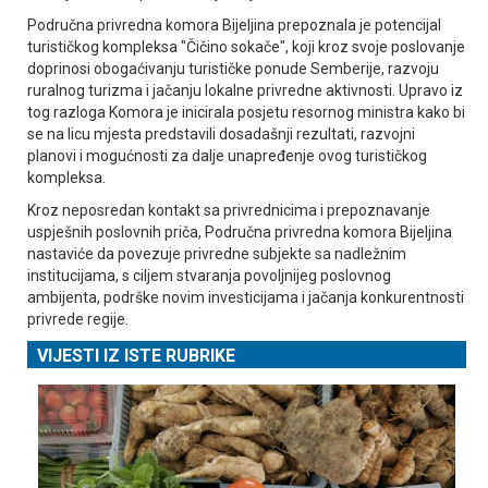
Područna privredna komora Bijeljina prepoznala je potencijal
turističkog kompleksa "Čičino sokače", koji kroz svoje poslovanje
doprinosi obogaćivanju turističke ponude Semberije, razvoju
ruralnog turizma i jačanju lokalne privredne aktivnosti. Upravo iz
tog razloga Komora je inicirala posjetu resornog ministra kako bi
se na licu mjesta predstavili dosadašnji rezultati, razvojni
planovi i mogućnosti za dalje unapređenje ovog turističkog
kompleksa.
Kroz neposredan kontakt sa privrednicima i prepoznavanje
uspješnih poslovnih priča, Područna privredna komora Bijeljina
nastaviće da povezuje privredne subjekte sa nadležnim
institucijama, s ciljem stvaranja povoljnijeg poslovnog
ambijenta, podrške novim investicijama i jačanja konkurentnosti
privrede regije.
VIJESTI IZ ISTE RUBRIKE