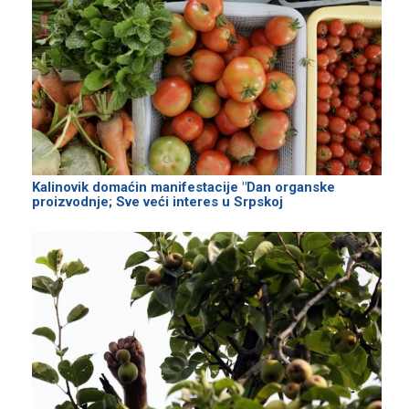
Kalinovik domaćin manifestacije "Dan organske
proizvodnje; Sve veći interes u Srpskoj