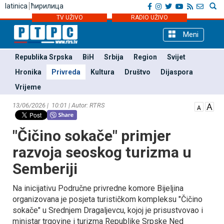
latinica
ћирилица
TV UŽIVO
RADIO UŽIVO
Meni
Republika Srpska
BiH
Srbija
Region
Svijet
Hronika
Privreda
Kultura
Društvo
Dijaspora
Vrijeme
13/06/2026 | 10:01 | Autor: RTRS
"Čičino sokače" primjer
razvoja seoskog turizma u
Semberiji
Na inicijativu Područne privredne komore Bijeljina
organizovana je posjeta turističkom kompleksu "Čičino
sokače" u Srednjem Dragaljevcu, kojoj je prisustvovao i
ministar trgovine i turizma Republike Srpske Ned