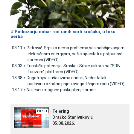
U Potkozarju dobar rod ranih sorti krušaka, u toku
berba
08:11 >
Petrović: Srpska nema problema sa snabdijevanjem
električnom energijom, naši kapaciteti u potpunosti
spremni (VIDEO)
08:03 >
Turistički potencijal Srpske i Srbije uskoro na "SRB
Turizam" platformi (VIDEO)
18:38 >
Dugotrajna suša uzima danak; Nedostatak
padavina ozbiljno prijeti ovogodišnjem rodu (VIDEO)
13:17 >
Na jesen moguće poskupljenje hrane
Telering
1:07:51
Draško Stanivuković
05.08.2026.