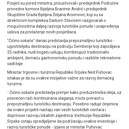
Posjeti su pored ministra, prisustvovali i predsjednik Područne
privredne komore Bijeljina Branimir Andrić i predsjednik
Skupštine Grada Bijeljina Željana Arsenović, koji su sa
direktorom kompleksa Darkom Stevićem razgovarali o
mogućnostima daljeg razvoja turističke ponude i unapređenja
uslova za privlačenje novih posjetilaca.
"Čičino sokače" danas predstavlja prepoznatljivu turističko -
ugostiteljsku destinaciju na području Semberije koji zapošljava
25 radnika, nudi bogatu uslugu, kombinujući tradicionalni
ambijent, domaću gastronomsku ponudu i različite rekreativne
sadržaje.
Ministar trgovine i turizma Republike Srpske Ned Puhovac
istakao je da su ovakve inicijative važne za razvoj domaćeg
turizma.
- Čičino sokače predstavlja primjer kako preduzetnička ideja, uz
posvećen rad i kontinuirana ulaganja, može prerasti u
prepoznatljivu turističku destinaciju. Posebno raduje činjenica
da ovakvi projekti nastaju van većih turističkih centara i
doprinose razvoju lokalnih zajednica. Institucije Republike
Srpske ostaju opredijeljene da podržavaju ovakve investicije i
razvoj turističke ponude - izjavio je ministar Puhovac.