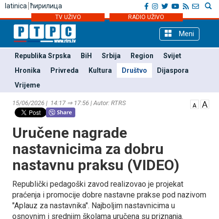
latinica
ћирилица
TV UŽIVO
RADIO UŽIVO
Meni
Republika Srpska
BiH
Srbija
Region
Svijet
Hronika
Privreda
Kultura
Društvo
Dijaspora
Vrijeme
15/06/2026 | 14:17 ⇒ 17:56 | Autor: RTRS
Uručene nagrade
nastavnicima za dobru
nastavnu praksu (VIDEO)
Republički pedagoški zavod realizovao je projekat
praćenja i promocije dobre nastavne prakse pod nazivom
"Aplauz za nastavnika". Najboljim nastavnicima u
osnovnim i srednjim školama uručena su priznanja.