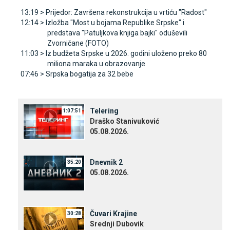
13:19 >
Prijedor: Završena rekonstrukcija u vrtiću "Radost"
12:14 >
Izložba "Most u bojama Republike Srpske" i
predstava "Patuljkova knjiga bajki" oduševili
Zvorničane (FOTO)
11:03 >
Iz budžeta Srpske u 2026. godini uloženo preko 80
miliona maraka u obrazovanje
07:46 >
Srpska bogatija za 32 bebe
Telering
1:07:51
Draško Stanivuković
05.08.2026.
Dnevnik 2
35:20
05.08.2026.
Čuvari Krajine
30:28
Srednji Dubovik