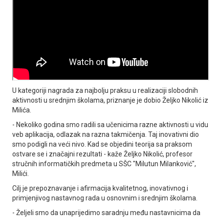
U kategoriji nagrada za najbolju praksu u realizaciji slobodnih
aktivnosti u srednjim školama, priznanje je dobio Željko Nikolić iz
Milića.
- Nekoliko godina smo radili sa učenicima razne aktivnosti u vidu
veb aplikacija, odlazak na razna takmičenja. Taj inovativni dio
smo podigli na veći nivo. Kad se objedini teorija sa praksom
ostvare se i značajni rezultati - kaže Željko Nikolić, profesor
stručnih informatičkih predmeta u SŠC "Milutun Milanković",
Milići.
Cilj je prepoznavanje i afirmacija kvalitetnog, inovativnog i
primjenjivog nastavnog rada u osnovnim i srednjim školama.
- Željeli smo da unaprijedimo saradnju među nastavnicima da