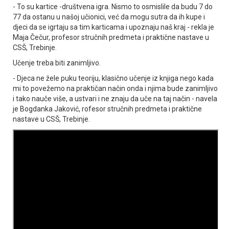
- To su kartice -društvena igra. Nismo to osmislile da budu 7 do
77 da ostanu u našoj učionici, već da mogu sutra da ih kupe i
djeci da se igrtaju sa tim karticama i upoznaju naš kraj - rekla je
Maja Čečur, profesor stručnih predmeta i praktične nastave u
CSŠ, Trebinje.
Učenje treba biti zanimljivo.
- Djeca ne žele puku teoriju, klasično učenje iz knjiga nego kada
mi to povežemo na praktičan način onda i njima bude zanimljivo
i tako nauče više, a ustvari i ne znaju da uče na taj način - navela
je Bogdanka Јaković, rofesor stručnih predmeta i praktične
nastave u CSŠ, Trebinje.