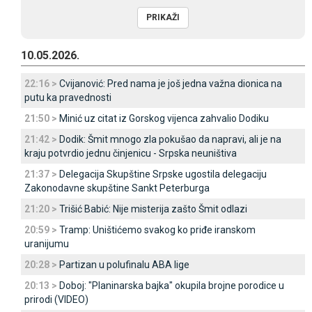
10.05.2026.
22:16 >
Cvijanović: Pred nama je još jedna važna dionica na
putu ka pravednosti
21:50 >
Minić uz citat iz Gorskog vijenca zahvalio Dodiku
21:42 >
Dodik: Šmit mnogo zla pokušao da napravi, ali je na
kraju potvrdio jednu činjenicu - Srpska neuništiva
21:37 >
Delegacija Skupštine Srpske ugostila delegaciju
Zakonodavne skupštine Sankt Peterburga
21:20 >
Trišić Babić: Nije misterija zašto Šmit odlazi
20:59 >
Tramp: Uništićemo svakog ko priđe iranskom
uranijumu
20:28 >
Partizan u polufinalu ABA lige
20:13 >
Doboj: "Planinarska bajka" okupila brojne porodice u
prirodi (VIDEO)