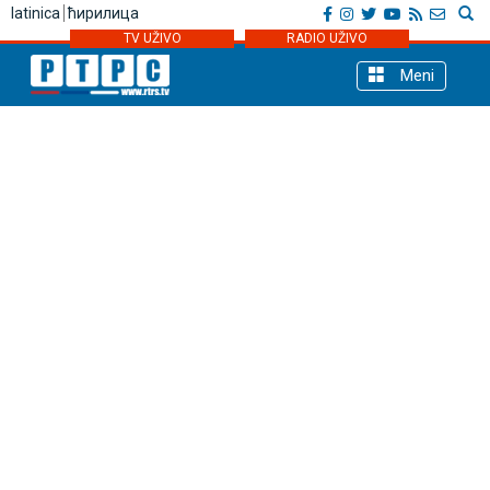
latinica
ћирилица
TV UŽIVO
RADIO UŽIVO
Meni