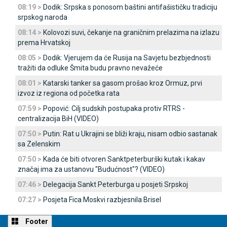
08:19 >
Dodik: Srpska s ponosom baštini antifašističku tradiciju
srpskog naroda
08:14 >
Kolovozi suvi, čekanje na graničnim prelazima na izlazu
prema Hrvatskoj
08:05 >
Dodik: Vjerujem da će Rusija na Savjetu bezbjednosti
tražiti da odluke Šmita budu pravno nevažeće
08:01 >
Katarski tanker sa gasom prošao kroz Ormuz, prvi
izvoz iz regiona od početka rata
07:59 >
Popović: Cilj sudskih postupaka protiv RTRS -
centralizacija BiH (VIDEO)
07:50 >
Putin: Rat u Ukrajini se bliži kraju, nisam odbio sastanak
sa Zelenskim
07:50 >
Kada će biti otvoren Sanktpeterburški kutak i kakav
značaj ima za ustanovu "Budućnost"? (VIDEO)
07:46 >
Delegacija Sankt Peterburga u posjeti Srpskoj
07:27 >
Posjeta Fica Moskvi razbjesnila Brisel
Footer