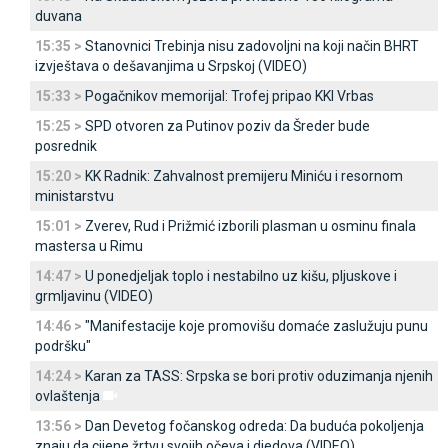
duvana
15:35 >
Stanovnici Trebinja nisu zadovoljni na koji način BHRT
izvještava o dešavanjima u Srpskoj (VIDEO)
15:33 >
Pogačnikov memorijal: Trofej pripao KKI Vrbas
15:25 >
SPD otvoren za Putinov poziv da Šreder bude
posrednik
15:20 >
KK Radnik: Zahvalnost premijeru Miniću i resornom
ministarstvu
15:01 >
Zverev, Rud i Prižmić izborili plasman u osminu finala
mastersa u Rimu
14:47 >
U ponedjeljak toplo i nestabilno uz kišu, pljuskove i
grmljavinu (VIDEO)
14:46 >
"Manifestacije koje promovišu domaće zaslužuju punu
podršku"
14:24 >
Karan za TASS: Srpska se bori protiv oduzimanja njenih
ovlaštenja
13:56 >
Dan Devetog fočanskog odreda: Da buduća pokoljenja
znaju da cijene žrtvu svojih očeva i djedova (VIDEO)