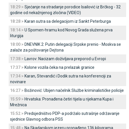
18:29 >
Sjećanje na stradanje porodice Isailović iz Brčkog - 32
godine od nekažnjenog zločina (VIDEO)
18:28 >
Karan sutra sa delegacijom iz Sankt Peterburga
18:14 >
U Spomen-hramu kod Novog Grada služena prva
liturgija
18:00 >
DNEVNIK 2: Putin delegaciji Srpske prenio - Moskva se
zalaže za poštovanje Dejtona
17:38 >
Lavrov: Nacizam doživljava preporod u Evropi
17:37 >
Kolone vozila čeka na prelazak granice
17:34 >
Karan, Stevandić i Dodik sutra na konferenciji za
novinare
16:27 >
Božinović: Ubijen načelnik Službe kriminalističke policije
15:59 >
Hrvatska: Pronađena četiri tijela u rijekama Kupa i
Mrežnica
15:52 >
Predsjedništvo PDP-a podržalo sutrašnje održavanje
sjednice Glavnog odbora PSS
15:48 >
Na Skadarskom jezeru pronađeno 136 kilograma