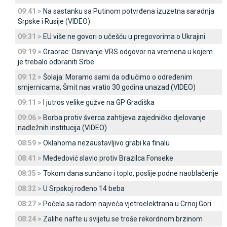
09:41 >
Na sastanku sa Putinom potvrđena izuzetna saradnja
Srpske i Rusije (VIDEO)
09:31 >
EU više ne govori o učešću u pregovorima o Ukrajini
09:19 >
Graorac: Osnivanje VRS odgovor na vremena u kojem
je trebalo odbraniti Srbe
09:12 >
Šolaja: Moramo sami da odlučimo o određenim
smjernicama, Šmit nas vratio 30 godina unazad (VIDEO)
09:11 >
I jutros velike gužve na GP Gradiška
09:06 >
Borba protiv šverca zahtijeva zajedničko djelovanje
nadležnih institucija (VIDEO)
08:59 >
Oklahoma nezaustavljivo grabi ka finalu
08:41 >
Međedović slavio protiv Brazilca Fonseke
08:35 >
Tokom dana sunčano i toplo, poslije podne naoblačenje
08:32 >
U Srpskoj rođeno 14 beba
08:27 >
Počela sa radom najveća vjetroelektrana u Crnoj Gori
08:24 >
Zalihe nafte u svijetu se troše rekordnom brzinom