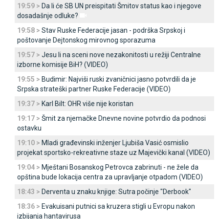
19:59 >
Da li će SB UN preispitati Šmitov status kao i njegove
dosadašnje odluke?
19:58 >
Stav Ruske Federacije jasan - podrška Srpskoj i
poštovanje Dejtonskog mirovnog sporazuma
19:57 >
Јesu li na sceni nove nezakonitosti u režiji Centralne
izborne komisije BiH? (VIDEO)
19:55 >
Budimir: Najviši ruski zvaničnici jasno potvrdili da je
Srpska strateški partner Ruske Federacije (VIDEO)
19:37 >
Karl Bilt: OHR više nije koristan
19:17 >
Šmit za njemačke Dnevne novine potvrdio da podnosi
ostavku
19:10 >
Mladi građevinski inženjer Ljubiša Vasić osmislio
projekat sportsko-rekreativne staze uz Majevički kanal (VIDEO)
19:04 >
Mještani Bosanskog Petrovca zabrinuti - ne žele da
opština bude lokacija centra za upravljanje otpadom (VIDEO)
18:43 >
Derventa u znaku knjige: Sutra počinje "Derbook"
18:36 >
Evakuisani putnici sa kruzera stigli u Evropu nakon
izbijanja hantavirusa