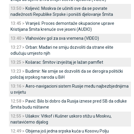
13:50 >
Koljević: Moskva će učiniti sve da se povrate
nadležnosti Republike Srpske i poništi djelovanje Šmita
13:45 >
Vranješ: Proces demontaže okupacione uprave
Kristijana Šmita krenuće ove jeseni (AUDIO)
13:40 >
Vlahovićev gol za sva vremena (VIDEO)
13:27 >
Orban: Mađari ne smiju dozvoliti da strane elite
odlučuju umjesto njih
13:25 >
Košarac: Šmitov izvještaj je lažan pamflet
13:23 >
Budimir: Ne smije se dozvoliti da se derogira politički
položaj srpskog naroda u BiH
13:16 >
Aero-navigacioni sistem Rusije među najbezbjednijima
u svijetu
12:58 >
Pavić: Bilo bi dobro da Rusija iznese pred SB da odluke
Šmita budu ništavne
12:55 >
Ušakov: Vitkof i Kušner uskoro stižu u Moskvu,
nastavićemo dijalog
12:49 >
Obijena još jedna srpska kuća u Kosovu Polju