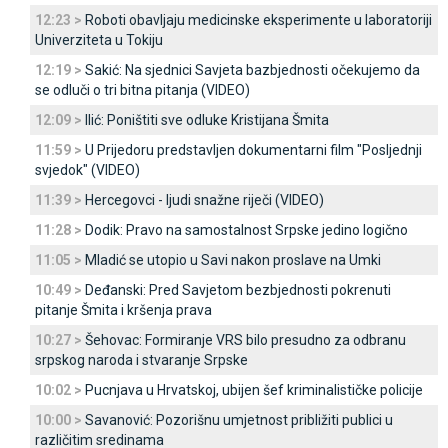
12:23 >
Roboti obavljaju medicinske eksperimente u laboratoriji
Univerziteta u Tokiju
12:19 >
Sakić: Na sjednici Savjeta bazbjednosti očekujemo da
se odluči o tri bitna pitanja (VIDEO)
12:09 >
Ilić: Poništiti sve odluke Kristijana Šmita
11:59 >
U Prijedoru predstavljen dokumentarni film "Posljednji
svjedok" (VIDEO)
11:39 >
Hercegovci - ljudi snažne riječi (VIDEO)
11:28 >
Dodik: Pravo na samostalnost Srpske jedino logično
11:05 >
Mladić se utopio u Savi nakon proslave na Umki
10:49 >
Deđanski: Pred Savjetom bezbjednosti pokrenuti
pitanje Šmita i kršenja prava
10:27 >
Šehovac: Formiranje VRS bilo presudno za odbranu
srpskog naroda i stvaranje Srpske
10:02 >
Pucnjava u Hrvatskoj, ubijen šef kriminalističke policije
10:00 >
Savanović: Pozorišnu umjetnost približiti publici u
različitim sredinama