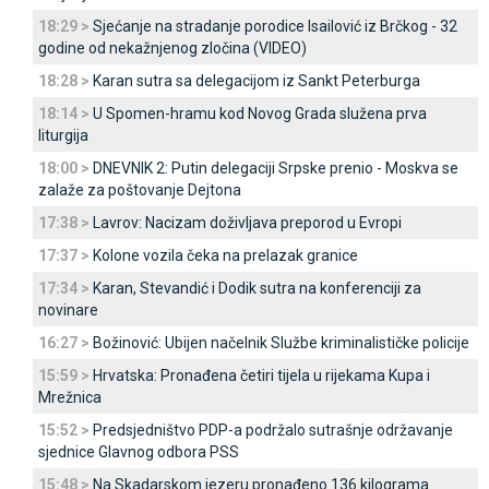
18:29 >
Sjećanje na stradanje porodice Isailović iz Brčkog - 32
godine od nekažnjenog zločina (VIDEO)
18:28 >
Karan sutra sa delegacijom iz Sankt Peterburga
18:14 >
U Spomen-hramu kod Novog Grada služena prva
liturgija
18:00 >
DNEVNIK 2: Putin delegaciji Srpske prenio - Moskva se
zalaže za poštovanje Dejtona
17:38 >
Lavrov: Nacizam doživljava preporod u Evropi
17:37 >
Kolone vozila čeka na prelazak granice
17:34 >
Karan, Stevandić i Dodik sutra na konferenciji za
novinare
16:27 >
Božinović: Ubijen načelnik Službe kriminalističke policije
15:59 >
Hrvatska: Pronađena četiri tijela u rijekama Kupa i
Mrežnica
15:52 >
Predsjedništvo PDP-a podržalo sutrašnje održavanje
sjednice Glavnog odbora PSS
15:48 >
Na Skadarskom jezeru pronađeno 136 kilograma