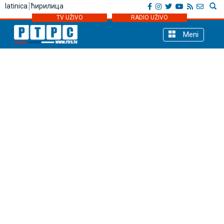
latinica
ћирилица
TV UŽIVO
RADIO UŽIVO
Meni