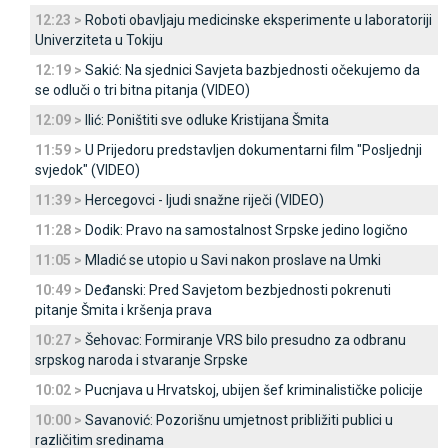
12:23 >
Roboti obavljaju medicinske eksperimente u laboratoriji
Univerziteta u Tokiju
12:19 >
Sakić: Na sjednici Savjeta bazbjednosti očekujemo da
se odluči o tri bitna pitanja (VIDEO)
12:09 >
Ilić: Poništiti sve odluke Kristijana Šmita
11:59 >
U Prijedoru predstavljen dokumentarni film "Posljednji
svjedok" (VIDEO)
11:39 >
Hercegovci - ljudi snažne riječi (VIDEO)
11:28 >
Dodik: Pravo na samostalnost Srpske jedino logično
11:05 >
Mladić se utopio u Savi nakon proslave na Umki
10:49 >
Deđanski: Pred Savjetom bezbjednosti pokrenuti
pitanje Šmita i kršenja prava
10:27 >
Šehovac: Formiranje VRS bilo presudno za odbranu
srpskog naroda i stvaranje Srpske
10:02 >
Pucnjava u Hrvatskoj, ubijen šef kriminalističke policije
10:00 >
Savanović: Pozorišnu umjetnost približiti publici u
različitim sredinama