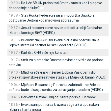
19:59 >
Da li će SB UN preispitati Šmitov status kao i njegove
dosadašnje odluke?
19:58 >
Stav Ruske Federacije jasan - podrška Srpskoj i
poštovanje Dejtonskog mirovnog sporazuma
19:57 >
Јesu li na sceni nove nezakonitosti u režiji Centralne
izborne komisije BiH? (VIDEO)
19:55 >
Budimir: Najviši ruski zvaničnici jasno potvrdili da je
Srpska strateški partner Ruske Federacije (VIDEO)
19:37 >
Karl Bilt: OHR više nije koristan
19:17 >
Šmit za njemačke Dnevne novine potvrdio da podnosi
ostavku
19:10 >
Mladi građevinski inženjer Ljubiša Vasić osmislio
projekat sportsko-rekreativne staze uz Majevički kanal (VIDEO)
19:04 >
Mještani Bosanskog Petrovca zabrinuti - ne žele da
opština bude lokacija centra za upravljanje otpadom (VIDEO)
18:43 >
Derventa u znaku knjige: Sutra počinje "Derbook"
18:36 >
Evakuisani putnici sa kruzera stigli u Evropu nakon
izbijanja hantavirusa