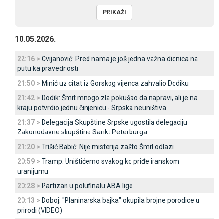
10.05.2026.
22:16 >
Cvijanović: Pred nama je još jedna važna dionica na
putu ka pravednosti
21:50 >
Minić uz citat iz Gorskog vijenca zahvalio Dodiku
21:42 >
Dodik: Šmit mnogo zla pokušao da napravi, ali je na
kraju potvrdio jednu činjenicu - Srpska neuništiva
21:37 >
Delegacija Skupštine Srpske ugostila delegaciju
Zakonodavne skupštine Sankt Peterburga
21:20 >
Trišić Babić: Nije misterija zašto Šmit odlazi
20:59 >
Tramp: Uništićemo svakog ko priđe iranskom
uranijumu
20:28 >
Partizan u polufinalu ABA lige
20:13 >
Doboj: "Planinarska bajka" okupila brojne porodice u
prirodi (VIDEO)