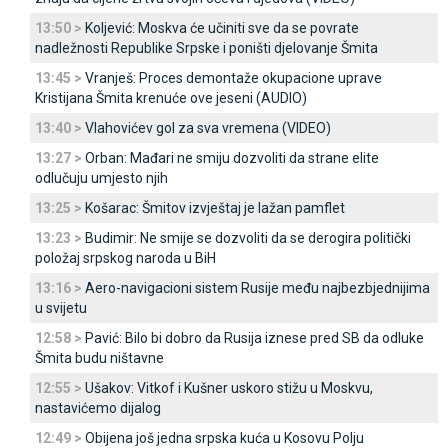
13:50 >
Koljević: Moskva će učiniti sve da se povrate
nadležnosti Republike Srpske i poništi djelovanje Šmita
13:45 >
Vranješ: Proces demontaže okupacione uprave
Kristijana Šmita krenuće ove jeseni (AUDIO)
13:40 >
Vlahovićev gol za sva vremena (VIDEO)
13:27 >
Orban: Mađari ne smiju dozvoliti da strane elite
odlučuju umjesto njih
13:25 >
Košarac: Šmitov izvještaj je lažan pamflet
13:23 >
Budimir: Ne smije se dozvoliti da se derogira politički
položaj srpskog naroda u BiH
13:16 >
Aero-navigacioni sistem Rusije među najbezbjednijima
u svijetu
12:58 >
Pavić: Bilo bi dobro da Rusija iznese pred SB da odluke
Šmita budu ništavne
12:55 >
Ušakov: Vitkof i Kušner uskoro stižu u Moskvu,
nastavićemo dijalog
12:49 >
Obijena još jedna srpska kuća u Kosovu Polju