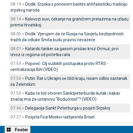
08:19 >
Dodik: Srpska s ponosom baštini antifašističku tradiciju
srpskog naroda
08:14 >
Kolovozi suvi, čekanje na graničnim prelazima na izlazu
prema Hrvatskoj
08:05 >
Dodik: Vjerujem da će Rusija na Savjetu bezbjednosti
tražiti da odluke Šmita budu pravno nevažeće
08:01 >
Katarski tanker sa gasom prošao kroz Ormuz, prvi
izvoz iz regiona od početka rata
07:59 >
Popović: Cilj sudskih postupaka protiv RTRS -
centralizacija BiH (VIDEO)
07:50 >
Putin: Rat u Ukrajini se bliži kraju, nisam odbio sastanak
sa Zelenskim
07:50 >
Kada će biti otvoren Sanktpeterburški kutak i kakav
značaj ima za ustanovu "Budućnost"? (VIDEO)
07:46 >
Delegacija Sankt Peterburga u posjeti Srpskoj
07:27 >
Posjeta Fica Moskvi razbjesnila Brisel
Footer