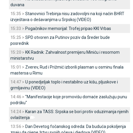
duvana
15:35 >
Stanovnici Trebinja nisu zadovoljni na koji način BHRT
izvještava o dešavanjima u Srpskoj (VIDEO)
15:33 >
Pogačnikov memorijal: Trofej pripao KKI Vrbas
15:25 >
SPD otvoren za Putinov poziv da Šreder bude
posrednik
15:20 >
KK Radnik: Zahvalnost premijeru Miniću i resornom
ministarstvu
15:01 >
Zverev, Rud i Prižmić izborili plasman u osminu finala
mastersa u Rimu
14:47 >
U ponedjeljak toplo i nestabilno uz kišu, pljuskove i
grmljavinu (VIDEO)
14:46 >
"Manifestacije koje promovišu domaće zaslužuju punu
podršku"
14:24 >
Karan za TASS: Srpska se bori protiv oduzimanja njenih
ovlaštenja
13:56 >
Dan Devetog fočanskog odreda: Da buduća pokoljenja
znaju da cijene žrtvu svojih očeva i djedova (VIDEO)