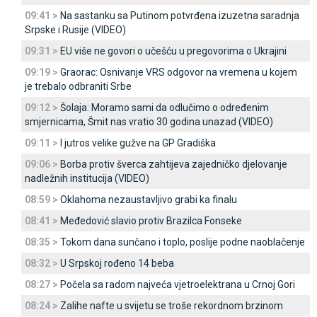
09:41 >
Na sastanku sa Putinom potvrđena izuzetna saradnja
Srpske i Rusije (VIDEO)
09:31 >
EU više ne govori o učešću u pregovorima o Ukrajini
09:19 >
Graorac: Osnivanje VRS odgovor na vremena u kojem
je trebalo odbraniti Srbe
09:12 >
Šolaja: Moramo sami da odlučimo o određenim
smjernicama, Šmit nas vratio 30 godina unazad (VIDEO)
09:11 >
I jutros velike gužve na GP Gradiška
09:06 >
Borba protiv šverca zahtijeva zajedničko djelovanje
nadležnih institucija (VIDEO)
08:59 >
Oklahoma nezaustavljivo grabi ka finalu
08:41 >
Međedović slavio protiv Brazilca Fonseke
08:35 >
Tokom dana sunčano i toplo, poslije podne naoblačenje
08:32 >
U Srpskoj rođeno 14 beba
08:27 >
Počela sa radom najveća vjetroelektrana u Crnoj Gori
08:24 >
Zalihe nafte u svijetu se troše rekordnom brzinom