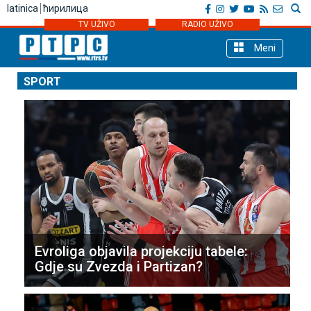
latinica
ћирилица
TV UŽIVO
RADIO UŽIVO
Meni
SPORT
Evroliga objavila projekciju tabele:
Gdje su Zvezda i Partizan?