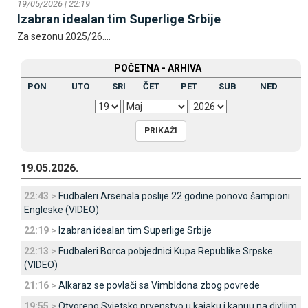
19/05/2026 | 22:19
Izabran idealan tim Superlige Srbije
Za sezonu 2025/26....
POČETNA - ARHIVA
PON
UTO
SRI
ČET
PET
SUB
NED
19.05.2026.
22:43 >
Fudbaleri Arsenala poslije 22 godine ponovo šampioni
Engleske (VIDEO)
22:19 >
Izabran idealan tim Superlige Srbije
22:13 >
Fudbaleri Borca pobjednici Kupa Republike Srpske
(VIDEO)
21:16 >
Alkaraz se povlači sa Vimbldona zbog povrede
19:55 >
Otvoreno Svjetsko prvenstvo u kajaku i kanuu na divljim