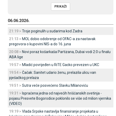
06.06.2026.
21:19 >
Troje poginulih u sudarima kod Zadra
21:13 >
MOL dobio odobrenje od OFAC-a za nastavak
pregovora o kupovini NIS-a do 16. juna
20:08 >
Novi poraz košarkaša Partizana, Dubai vodi 2:0 u finalu
ABA lige
19:57 >
Mladić povrijeđen u RiTE Gacko prevezen u UKC
19:54 >
Čačak: Sanitet udario ženu, prelazila ulicu van
pješačkog prelaza
19:51 >
Sutra veče posvećeno Slavku Milanoviću
19:31 >
Ispraćena jedna od najvećih hrišćanskih svetinja -
pojasu Presvete Bogorodice poklonilo se više od milion vjernika
(VIDEO)
19:19 >
Vlada Srpske nastavlja finansiranje projekata u