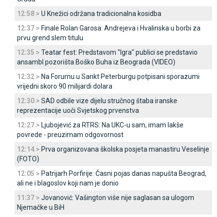
12:58 >
U Knežici održana tradicionalna kosidba
12:37 >
Finale Rolan Garosa: Andrejeva i Hvalinska u borbi za
prvu grend slem titulu
12:35 >
Teatar fest: Predstavom "Igra" publici se predstavio
ansambl pozorišta Boško Buha iz Beograda (VIDEO)
12:32 >
Na Forumu u Sankt Peterburgu potpisani sporazumi
vrijedni skoro 90 milijardi dolara
12:30 >
SAD odbile vize dijelu stručnog štaba iranske
reprezentacije uoči Svjetskog prvenstva
12:27 >
Ljubojević za RTRS: Na UKC-u sam, imam lakše
povrede - preuzimam odgovornost
12:14 >
Prva organizovana školska posjeta manastiru Veselinje
(FOTO)
12:05 >
Patrijarh Porfirije: Časni pojas danas napušta Beograd,
ali ne i blagoslov koji nam je donio
11:37 >
Јovanović: Vašington više nije saglasan sa ulogom
Njemačke u BiH