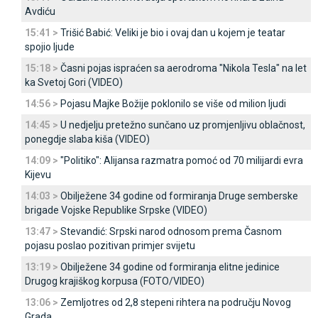
Avdiću
15:41 >
Trišić Babić: Veliki je bio i ovaj dan u kojem je teatar
spojio ljude
15:18 >
Časni pojas ispraćen sa aerodroma "Nikola Tesla" na let
ka Svetoj Gori (VIDEO)
14:56 >
Pojasu Majke Božije poklonilo se više od milion ljudi
14:45 >
U nedjelju pretežno sunčano uz promjenljivu oblačnost,
ponegdje slaba kiša (VIDEO)
14:09 >
"Politiko": Alijansa razmatra pomoć od 70 milijardi evra
Kijevu
14:03 >
Obilježene 34 godine od formiranja Druge semberske
brigade Vojske Republike Srpske (VIDEO)
13:47 >
Stevandić: Srpski narod odnosom prema Časnom
pojasu poslao pozitivan primjer svijetu
13:19 >
Obilježene 34 godine od formiranja elitne jedinice
Drugog krajiškog korpusa (FOTO/VIDEO)
13:06 >
Zemljotres od 2,8 stepeni rihtera na području Novog
Grada