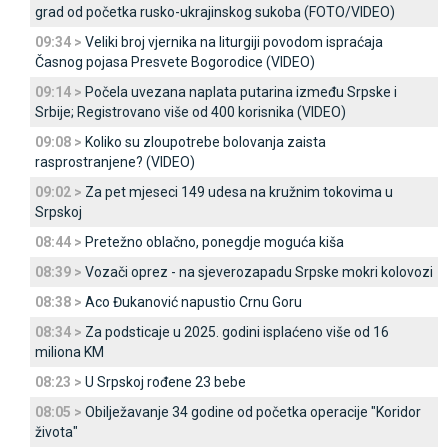
grad od početka rusko-ukrajinskog sukoba (FOTO/VIDEO)
09:34 >
Veliki broj vjernika na liturgiji povodom ispraćaja
Časnog pojasa Presvete Bogorodice (VIDEO)
09:14 >
Počela uvezana naplata putarina između Srpske i
Srbije; Registrovano više od 400 korisnika (VIDEO)
09:08 >
Koliko su zloupotrebe bolovanja zaista
rasprostranjene? (VIDEO)
09:02 >
Za pet mjeseci 149 udesa na kružnim tokovima u
Srpskoj
08:44 >
Pretežno oblačno, ponegdje moguća kiša
08:39 >
Vozači oprez - na sjeverozapadu Srpske mokri kolovozi
08:38 >
Aco Đukanović napustio Crnu Goru
08:34 >
Za podsticaje u 2025. godini isplaćeno više od 16
miliona KM
08:23 >
U Srpskoj rođene 23 bebe
08:05 >
Obilježavanje 34 godine od početka operacije "Koridor
života"