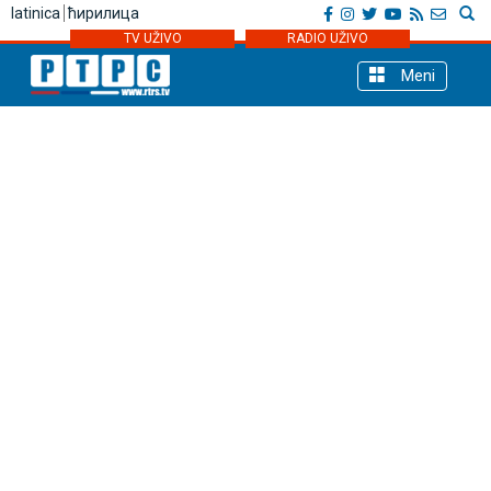
latinica
ћирилица
TV UŽIVO
RADIO UŽIVO
Meni