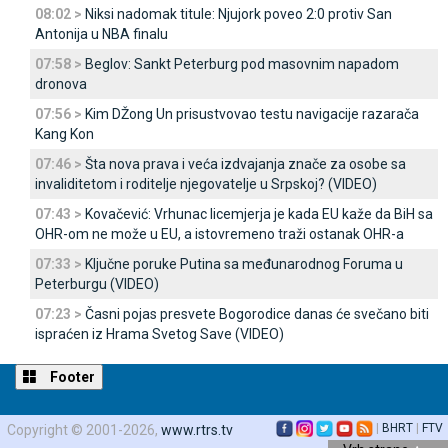
08:02 >
Niksi nadomak titule: Njujork poveo 2:0 protiv San
Antonija u NBA finalu
07:58 >
Beglov: Sankt Peterburg pod masovnim napadom
dronova
07:56 >
Kim DŽong Un prisustvovao testu navigacije razarača
Kang Kon
07:46 >
Šta nova prava i veća izdvajanja znače za osobe sa
invaliditetom i roditelje njegovatelje u Srpskoj? (VIDEO)
07:43 >
Kovačević: Vrhunac licemjerja je kada EU kaže da BiH sa
OHR-om ne može u EU, a istovremeno traži ostanak OHR-a
07:33 >
Ključne poruke Putina sa međunarodnog Foruma u
Peterburgu (VIDEO)
07:23 >
Časni pojas presvete Bogorodice danas će svečano biti
ispraćen iz Hrama Svetog Save (VIDEO)
Footer
|
BHRT
|
FTV
Copyright © 2001-2026,
www.rtrs.tv