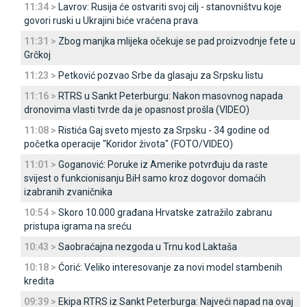
11:34 >
Lavrov: Rusija će ostvariti svoj cilj - stanovništvu koje
govori ruski u Ukrajini biće vraćena prava
11:31 >
Zbog manjka mlijeka očekuje se pad proizvodnje fete u
Grčkoj
11:23 >
Petković pozvao Srbe da glasaju za Srpsku listu
11:16 >
RTRS u Sankt Peterburgu: Nakon masovnog napada
dronovima vlasti tvrde da je opasnost prošla (VIDEO)
11:08 >
Ristića Gaj sveto mjesto za Srpsku - 34 godine od
početka operacije "Koridor života" (FOTO/VIDEO)
11:01 >
Goganović: Poruke iz Amerike potvrđuju da raste
svijest o funkcionisanju BiH samo kroz dogovor domaćih
izabranih zvaničnika
10:54 >
Skoro 10.000 građana Hrvatske zatražilo zabranu
pristupa igrama na sreću
10:43 >
Saobraćajna nezgoda u Trnu kod Laktaša
10:18 >
Ćorić: Veliko interesovanje za novi model stambenih
kredita
09:39 >
Ekipa RTRS iz Sankt Peterburga: Najveći napad na ovaj