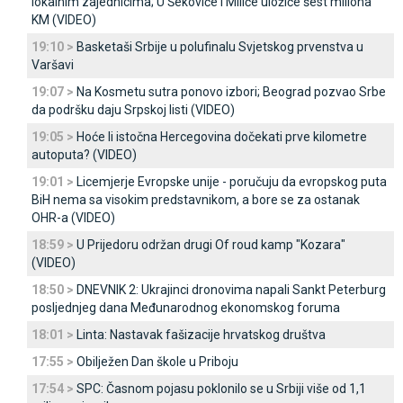
lokalnim zajednicima; U Šekoviće i Miliće uložiće šest miliona
KM (VIDEO)
19:10 >
Basketaši Srbije u polufinalu Svjetskog prvenstva u
Varšavi
19:07 >
Na Kosmetu sutra ponovo izbori; Beograd pozvao Srbe
da podršku daju Srpskoj listi (VIDEO)
19:05 >
Hoće li istočna Hercegovina dočekati prve kilometre
autoputa? (VIDEO)
19:01 >
Licemjerje Evropske unije - poručuju da evropskog puta
BiH nema sa visokim predstavnikom, a bore se za ostanak
OHR-a (VIDEO)
18:59 >
U Prijedoru održan drugi Of roud kamp "Kozara"
(VIDEO)
18:50 >
DNEVNIK 2: Ukrajinci dronovima napali Sankt Peterburg
posljednjeg dana Međunarodnog ekonomskog foruma
18:01 >
Linta: Nastavak fašizacije hrvatskog društva
17:55 >
Obilježen Dan škole u Priboju
17:54 >
SPC: Časnom pojasu poklonilo se u Srbiji više od 1,1