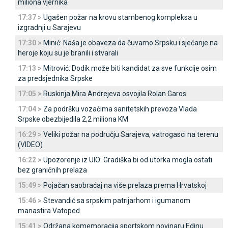
miliona vjernika
17:37 >
Ugašen požar na krovu stambenog kompleksa u
izgradnji u Sarajevu
17:30 >
Minić: Naša je obaveza da čuvamo Srpsku i sjećanje na
heroje koju su je branili i stvarali
17:13 >
Mitrović: Dodik može biti kandidat za sve funkcije osim
za predsjednika Srpske
17:05 >
Ruskinja Mira Andrejeva osvojila Rolan Garos
17:04 >
Za podršku vozačima sanitetskih prevoza Vlada
Srpske obezbijedila 2,2 miliona KM
16:29 >
Veliki požar na području Sarajeva, vatrogasci na terenu
(VIDEO)
16:22 >
Upozorenje iz UIO: Gradiška bi od utorka mogla ostati
bez graničnih prelaza
15:49 >
Pojačan saobraćaj na više prelaza prema Hrvatskoj
15:46 >
Stevandić sa srpskim patrijarhom i igumanom
manastira Vatoped
15:41 >
Održana komemoracija sportskom novinaru Edinu