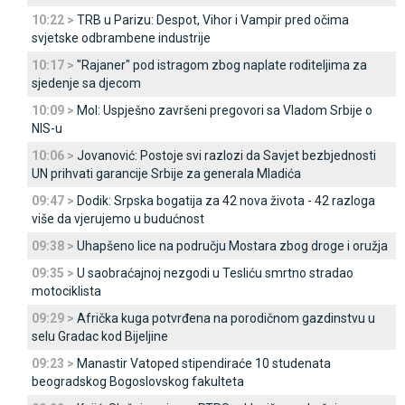
10:22 >
TRB u Parizu: Despot, Vihor i Vampir pred očima
svjetske odbrambene industrije
10:17 >
"Rajaner" pod istragom zbog naplate roditeljima za
sjedenje sa djecom
10:09 >
Mol: Uspješno završeni pregovori sa Vladom Srbije o
NIS-u
10:06 >
Јovanović: Postoje svi razlozi da Savjet bezbjednosti
UN prihvati garancije Srbije za generala Mladića
09:47 >
Dodik: Srpska bogatija za 42 nova života - 42 razloga
više da vjerujemo u budućnost
09:38 >
Uhapšeno lice na području Mostara zbog droge i oružja
09:35 >
U saobraćajnoj nezgodi u Tesliću smrtno stradao
motociklista
09:29 >
Afrička kuga potvrđena na porodičnom gazdinstvu u
selu Gradac kod Bijeljine
09:23 >
Manastir Vatoped stipendiraće 10 studenata
beogradskog Bogoslovskog fakulteta