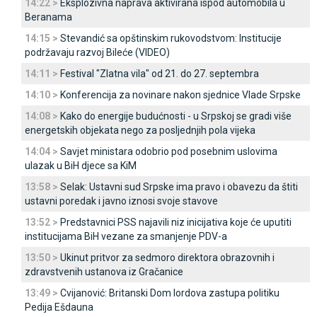
14:22 >
Eksplozivna naprava aktivirana ispod automobila u
Beranama
14:15 >
Stevandić sa opštinskim rukovodstvom: Institucije
podržavaju razvoj Bileće (VIDEO)
14:11 >
Festival "Zlatna vila" od 21. do 27. septembra
14:10 >
Konferencija za novinare nakon sjednice Vlade Srpske
14:08 >
Kako do energije budućnosti - u Srpskoj se gradi više
energetskih objekata nego za posljednjih pola vijeka
14:04 >
Savjet ministara odobrio pod posebnim uslovima
ulazak u BiH djece sa KiM
13:58 >
Selak: Ustavni sud Srpske ima pravo i obavezu da štiti
ustavni poredak i javno iznosi svoje stavove
13:52 >
Predstavnici PSS najavili niz inicijativa koje će uputiti
institucijama BiH vezane za smanjenje PDV-a
13:50 >
Ukinut pritvor za sedmoro direktora obrazovnih i
zdravstvenih ustanova iz Gračanice
13:49 >
Cvijanović: Britanski Dom lordova zastupa politiku
Pedija Ešdauna