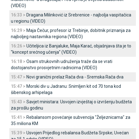
(VIDEO)
16:33 >
Dragana Milinković iz Srebrenice - najbolja vaspitačica
u regionu (VIDEO)
16:29 >
Maja Čečur, profesor iz Trebinje, dobitnik priznanja za
najboljeg nastavnika regiona (VIDEO)
16:26 >
Učiteljica iz Banjaluke, Maja Karać, objašnjava šta je to
"koncept srećnog učenja" (VIDEO)
16:18 >
Osam strukovnih udruženja traže da se vrati
dostojanstvo prosvjetnim radnicima (VIDEO)
15:47 >
Novi granični prelaz Rača dva - Sremska Rača dva
15:47 >
Morski div u Јadranu: Snimljen kit od 70 tona kod
šibenskog arhipelaga
15:43 >
Savjet ministara: Usvojen izvještaj o izvršenju budžeta
za prošlu godinu
15:41 >
Rebalansom povećanje subvencija "Željeznicama" za
35 miliona KM
15:39 >
Usvojen Prijedlog rebalansa Budžeta Srpske; Uvećan