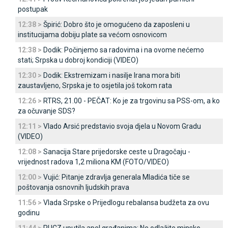
postupak
12:38 >
Špirić: Dobro što je omogućeno da zaposleni u
institucijama dobiju plate sa većom osnovicom
12:38 >
Dodik: Počinjemo sa radovima i na ovome nećemo
stati; Srpska u dobroj kondiciji (VIDEO)
12:30 >
Dodik: Ekstremizam i nasilje Irana mora biti
zaustavljeno, Srpska je to osjetila još tokom rata
12:26 >
RTRS, 21.00 - PEČAT: Ko je za trgovinu sa PSS-om, a ko
za očuvanje SDS?
12:11 >
Vlado Arsić predstavio svoja djela u Novom Gradu
(VIDEO)
12:08 >
Sanacija Stare prijedorske ceste u Dragočaju -
vrijednost radova 1,2 miliona KM (FOTO/VIDEO)
12:00 >
Vujić: Pitanje zdravlja generala Mladića tiče se
poštovanja osnovnih ljudskih prava
11:56 >
Vlada Srpske o Prijedlogu rebalansa budžeta za ovu
godinu