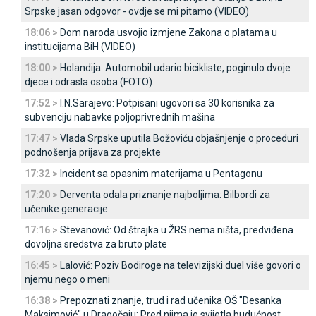
Srpske jasan odgovor - ovdje se mi pitamo (VIDEO)
18:06 >
Dom naroda usvojio izmjene Zakona o platama u
institucijama BiH (VIDEO)
18:00 >
Holandija: Automobil udario bicikliste, poginulo dvoje
djece i odrasla osoba (FOTO)
17:52 >
I.N.Sarajevo: Potpisani ugovori sa 30 korisnika za
subvenciju nabavke poljoprivrednih mašina
17:47 >
Vlada Srpske uputila Božoviću objašnjenje o proceduri
podnošenja prijava za projekte
17:32 >
Incident sa opasnim materijama u Pentagonu
17:20 >
Derventa odala priznanje najboljima: Bilbordi za
učenike generacije
17:16 >
Stevanović: Od štrajka u ŽRS nema ništa, predviđena
dovoljna sredstva za bruto plate
16:45 >
Lalović: Poziv Bodiroge na televizijski duel više govori o
njemu nego o meni
16:38 >
Prepoznati znanje, trud i rad učenika OŠ "Desanka
Maksimović" u Dragočaju; Pred njima je svijetla budućnost