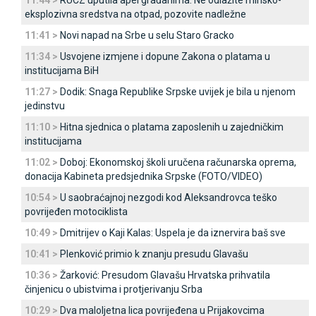
11:44 >
RUCZ uputila apel građanima: Ne odlažite minsko-
eksplozivna sredstva na otpad, pozovite nadležne
11:41 >
Novi napad na Srbe u selu Staro Gracko
11:34 >
Usvojene izmjene i dopune Zakona o platama u
institucijama BiH
11:27 >
Dodik: Snaga Republike Srpske uvijek je bila u njenom
jedinstvu
11:10 >
Hitna sjednica o platama zaposlenih u zajedničkim
institucijama
11:02 >
Doboj: Ekonomskoj školi uručena računarska oprema,
donacija Kabineta predsjednika Srpske (FOTO/VIDEO)
10:54 >
U saobraćajnoj nezgodi kod Aleksandrovca teško
povrijeđen motociklista
10:49 >
Dmitrijev o Kaji Kalas: Uspela je da iznervira baš sve
10:41 >
Plenković primio k znanju presudu Glavašu
10:36 >
Žarković: Presudom Glavašu Hrvatska prihvatila
činjenicu o ubistvima i protjerivanju Srba
10:29 >
Dva maloljetna lica povrijeđena u Prijakovcima