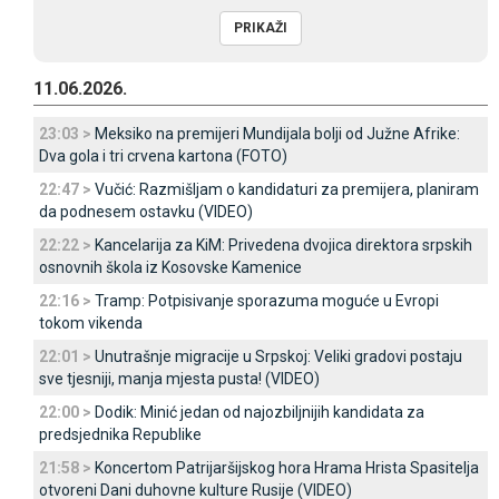
11.06.2026.
23:03 >
Meksiko na premijeri Mundijala bolji od Јužne Afrike:
Dva gola i tri crvena kartona (FOTO)
22:47 >
Vučić: Razmišljam o kandidaturi za premijera, planiram
da podnesem ostavku (VIDEO)
22:22 >
Kancelarija za KiM: Privedena dvojica direktora srpskih
osnovnih škola iz Kosovske Kamenice
22:16 >
Tramp: Potpisivanje sporazuma moguće u Evropi
tokom vikenda
22:01 >
Unutrašnje migracije u Srpskoj: Veliki gradovi postaju
sve tjesniji, manja mjesta pusta! (VIDEO)
22:00 >
Dodik: Minić jedan od najozbiljnijih kandidata za
predsjednika Republike
21:58 >
Koncertom Patrijaršijskog hora Hrama Hrista Spasitelja
otvoreni Dani duhovne kulture Rusije (VIDEO)