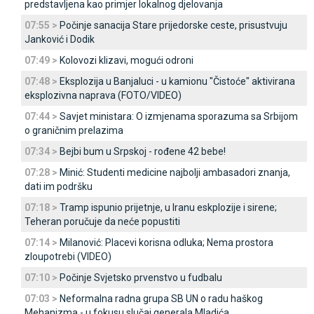
predstavljena kao primjer lokalnog djelovanja
07:55 >
Počinje sanacija Stare prijedorske ceste, prisustvuju
Јanković i Dodik
07:49 >
Kolovozi klizavi, mogući odroni
07:48 >
Eksplozija u Banjaluci - u kamionu "Čistoće" aktivirana
eksplozivna naprava (FOTO/VIDEO)
07:44 >
Savjet ministara: O izmjenama sporazuma sa Srbijom
o graničnim prelazima
07:34 >
Bejbi bum u Srpskoj - rođene 42 bebe!
07:28 >
Minić: Studenti medicine najbolji ambasadori znanja,
dati im podršku
07:18 >
Tramp ispunio prijetnje, u Iranu eskplozije i sirene;
Teheran poručuje da neće popustiti
07:14 >
Milanović: Placevi korisna odluka; Nema prostora
zloupotrebi (VIDEO)
07:10 >
Počinje Svjetsko prvenstvo u fudbalu
07:03 >
Neformalna radna grupa SB UN o radu haškog
Mehanizma - u fokusu slučaj generala Mladića