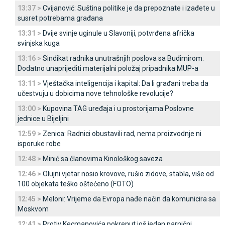
13:37 >
Cvijanović: Suština politike je da prepoznate i izađete u
susret potrebama građana
13:31 >
Dvije svinje uginule u Slavoniji, potvrđena afrička
svinjska kuga
13:16 >
Sindikat radnika unutrašnjih poslova sa Budimirom:
Dodatno unaprijediti materijalni položaj pripadnika MUP-a
13:11 >
Vještačka inteligencija i kapital: Da li građani treba da
učestvuju u dobicima nove tehnološke revolucije?
13:00 >
Kupovina TAG uređaja i u prostorijama Poslovne
jednice u Bijeljini
12:59 >
Zenica: Radnici obustavili rad, nema proizvodnje ni
isporuke robe
12:48 >
Minić sa članovima Kinološkog saveza
12:46 >
Olujni vjetar nosio krovove, rušio zidove, stabla, više od
100 objekata teško oštećeno (FOTO)
12:45 >
Meloni: Vrijeme da Evropa nađe način da komunicira sa
Moskvom
12:41 >
Protiv Kecmanovića pokrenut još jedan parnični