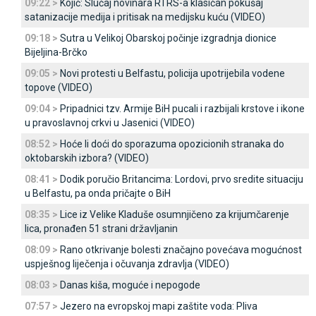
09:22 >
Kojić: Slučaj novinara RTRS-a klasičan pokušaj
satanizacije medija i pritisak na medijsku kuću (VIDEO)
09:18 >
Sutra u Velikoj Obarskoj počinje izgradnja dionice
Bijeljina-Brčko
09:05 >
Novi protesti u Belfastu, policija upotrijebila vodene
topove (VIDEO)
09:04 >
Pripadnici tzv. Armije BiH pucali i razbijali krstove i ikone
u pravoslavnoj crkvi u Јasenici (VIDEO)
08:52 >
Hoće li doći do sporazuma opozicionih stranaka do
oktobarskih izbora? (VIDEO)
08:41 >
Dodik poručio Britancima: Lordovi, prvo sredite situaciju
u Belfastu, pa onda pričajte o BiH
08:35 >
Lice iz Velike Kladuše osumnjičeno za krijumčarenje
lica, pronađen 51 strani državljanin
08:09 >
Rano otkrivanje bolesti značajno povećava mogućnost
uspješnog liječenja i očuvanja zdravlja (VIDEO)
08:03 >
Danas kiša, moguće i nepogode
07:57 >
Јezero na evropskoj mapi zaštite voda: Pliva