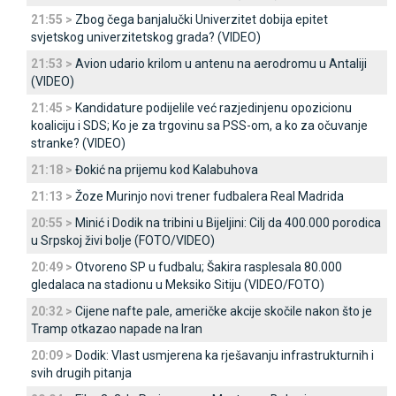
21:55 >
Zbog čega banjalučki Univerzitet dobija epitet
svjetskog univerzitetskog grada? (VIDEO)
21:53 >
Avion udario krilom u antenu na aerodromu u Antaliji
(VIDEO)
21:45 >
Kandidature podijelile već razjedinjenu opozicionu
koaliciju i SDS; Ko je za trgovinu sa PSS-om, a ko za očuvanje
stranke? (VIDEO)
21:18 >
Đokić na prijemu kod Kalabuhova
21:13 >
Žoze Murinjo novi trener fudbalera Real Madrida
20:55 >
Minić i Dodik na tribini u Bijeljini: Cilj da 400.000 porodica
u Srpskoj živi bolje (FOTO/VIDEO)
20:49 >
Otvoreno SP u fudbalu; Šakira rasplesala 80.000
gledalaca na stadionu u Meksiko Sitiju (VIDEO/FOTO)
20:32 >
Cijene nafte pale, američke akcije skočile nakon što je
Tramp otkazao napade na Iran
20:09 >
Dodik: Vlast usmjerena ka rješavanju infrastrukturnih i
svih drugih pitanja