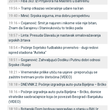
20:04 >
Fiba 3x3: Iz Prnjavora na Masters u Bahreinu
19:56 >
Tramp otkazao večerašnje udare na Iran
19:40 >
Minić: Srpska sigurna, ima dobru perspektivu
19:16 >
Cvijanović: Šmit je najuren i nikome više nije bitan;
Znam da Sarajevu i Stanivukoviću to teško pada
18:57 >
Linta: Presuda Glavašu je nastavak omalovažavanja
srpskih žrtava
18:54 >
Počinje Svjetsko fudbalsko prvenstvo - dugi redovi
ispred stadiona "Asteka"
18:51 >
Goganović: Zahvaljujući Dodiku i Putinu dobri odnosi
Srpske i Rusije
18:21 >
Vremenske prilike utiču na usjeve -preporučuju se
zaštitni tretmani protiv štetočina (VIDEO)
18:18 >
DNEVNIK 2: Počinje izgradnja auto-puta Bijeljina – Brčko
18:16 >
Počinje izgradnja auto-puta Bijeljina – Brčko, dionice
strateške saobraćajnice koja će povezati Beograd i Banjaluku
(VIDEO)
18:10 >
Britanski Dom lordova raspravljao o stanju u BiH; Iz