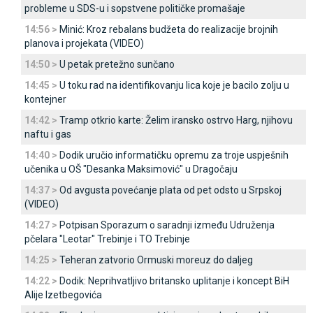
probleme u SDS-u i sopstvene političke promašaje
14:56 >
Minić: Kroz rebalans budžeta do realizacije brojnih
planova i projekata (VIDEO)
14:50 >
U petak pretežno sunčano
14:45 >
U toku rad na identifikovanju lica koje je bacilo zolju u
kontejner
14:42 >
Tramp otkrio karte: Želim iransko ostrvo Harg, njihovu
naftu i gas
14:40 >
Dodik uručio informatičku opremu za troje uspješnih
učenika u OŠ "Desanka Maksimović" u Dragočaju
14:37 >
Od avgusta povećanje plata od pet odsto u Srpskoj
(VIDEO)
14:27 >
Potpisan Sporazum o saradnji između Udruženja
pčelara "Leotar" Trebinje i TO Trebinje
14:25 >
Teheran zatvorio Ormuski moreuz do daljeg
14:22 >
Dodik: Neprihvatljivo britansko uplitanje i koncept BiH
Alije Izetbegovića