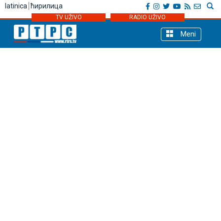
latinica
ћирилица
TV UŽIVO
RADIO UŽIVO
Meni