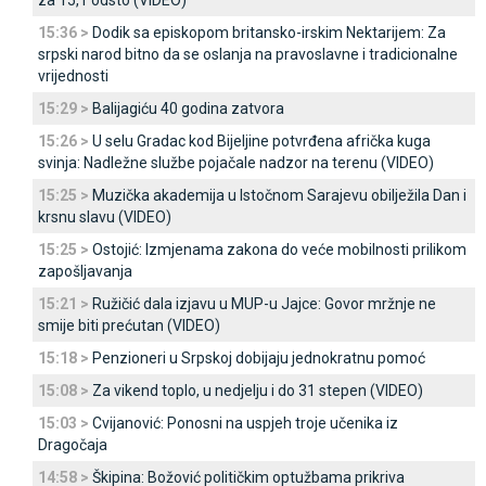
za 15,1 odsto (VIDEO)
15:36 >
Dodik sa episkopom britansko-irskim Nektarijem: Za
srpski narod bitno da se oslanja na pravoslavne i tradicionalne
vrijednosti
15:29 >
Balijagiću 40 godina zatvora
15:26 >
U selu Gradac kod Bijeljine potvrđena afrička kuga
svinja: Nadležne službe pojačale nadzor na terenu (VIDEO)
15:25 >
Muzička akademija u Istočnom Sarajevu obilježila Dan i
krsnu slavu (VIDEO)
15:25 >
Ostojić: Izmjenama zakona do veće mobilnosti prilikom
zapošljavanja
15:21 >
Ružičić dala izjavu u MUP-u Јajce: Govor mržnje ne
smije biti prećutan (VIDEO)
15:18 >
Penzioneri u Srpskoj dobijaju jednokratnu pomoć
15:08 >
Za vikend toplo, u nedjelju i do 31 stepen (VIDEO)
15:03 >
Cvijanović: Ponosni na uspjeh troje učenika iz
Dragočaja
14:58 >
Škipina: Božović političkim optužbama prikriva