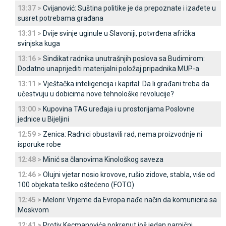
13:37 >
Cvijanović: Suština politike je da prepoznate i izađete u
susret potrebama građana
13:31 >
Dvije svinje uginule u Slavoniji, potvrđena afrička
svinjska kuga
13:16 >
Sindikat radnika unutrašnjih poslova sa Budimirom:
Dodatno unaprijediti materijalni položaj pripadnika MUP-a
13:11 >
Vještačka inteligencija i kapital: Da li građani treba da
učestvuju u dobicima nove tehnološke revolucije?
13:00 >
Kupovina TAG uređaja i u prostorijama Poslovne
jednice u Bijeljini
12:59 >
Zenica: Radnici obustavili rad, nema proizvodnje ni
isporuke robe
12:48 >
Minić sa članovima Kinološkog saveza
12:46 >
Olujni vjetar nosio krovove, rušio zidove, stabla, više od
100 objekata teško oštećeno (FOTO)
12:45 >
Meloni: Vrijeme da Evropa nađe način da komunicira sa
Moskvom
12:41 >
Protiv Kecmanovića pokrenut još jedan parnični