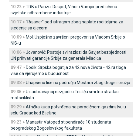
10:22 >
TRB u Parizu: Despot, Vihor i Vampir pred očima
svjetske odbrambene industrije
10:17 >
"Rajaner" pod istragom zbog naplate roditeljima za
sjedenje sa djecom
10:09 >
Mol: Uspješno završeni pregovori sa Vladom Srbije o
NIS-u
10:06 >
Јovanović: Postoje svi razlozi da Savjet bezbjednosti
UN prihvati garancije Srbije za generala Mladića
09:47 >
Dodik: Srpska bogatija za 42 nova života - 42 razloga
više da vjerujemo u budućnost
09:38 >
Uhapšeno lice na području Mostara zbog droge i oružja
09:35 >
U saobraćajnoj nezgodi u Tesliću smrtno stradao
motociklista
09:29 >
Afrička kuga potvrđena na porodičnom gazdinstvu u
selu Gradac kod Bijeljine
09:23 >
Manastir Vatoped stipendiraće 10 studenata
beogradskog Bogoslovskog fakulteta