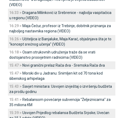
(VIDEO)
16:33 >
Dragana Milinković iz Srebrenice - najbolja vaspitačica
u regionu (VIDEO)
16:29 >
Maja Čečur, profesor iz Trebinje, dobitnik priznanja za
najboljeg nastavnika regiona (VIDEO)
16:26 >
Učiteljica iz Banjaluke, Maja Karać, objašnjava šta je to
"koncept srećnog učenja" (VIDEO)
16:18 >
Osam strukovnih udruženja traže da se vrati
dostojanstvo prosvjetnim radnicima (VIDEO)
15:47 >
Novi granični prelaz Rača dva - Sremska Rača dva
15:47 >
Morski div u Јadranu: Snimljen kit od 70 tona kod
šibenskog arhipelaga
15:43 >
Savjet ministara: Usvojen izvještaj o izvršenju budžeta
za prošlu godinu
15:41 >
Rebalansom povećanje subvencija "Željeznicama" za
35 miliona KM
15:39 >
Usvojen Prijedlog rebalansa Budžeta Srpske; Uvećan