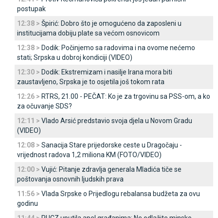
postupak
12:38 >
Špirić: Dobro što je omogućeno da zaposleni u
institucijama dobiju plate sa većom osnovicom
12:38 >
Dodik: Počinjemo sa radovima i na ovome nećemo
stati; Srpska u dobroj kondiciji (VIDEO)
12:30 >
Dodik: Ekstremizam i nasilje Irana mora biti
zaustavljeno, Srpska je to osjetila još tokom rata
12:26 >
RTRS, 21.00 - PEČAT: Ko je za trgovinu sa PSS-om, a ko
za očuvanje SDS?
12:11 >
Vlado Arsić predstavio svoja djela u Novom Gradu
(VIDEO)
12:08 >
Sanacija Stare prijedorske ceste u Dragočaju -
vrijednost radova 1,2 miliona KM (FOTO/VIDEO)
12:00 >
Vujić: Pitanje zdravlja generala Mladića tiče se
poštovanja osnovnih ljudskih prava
11:56 >
Vlada Srpske o Prijedlogu rebalansa budžeta za ovu
godinu