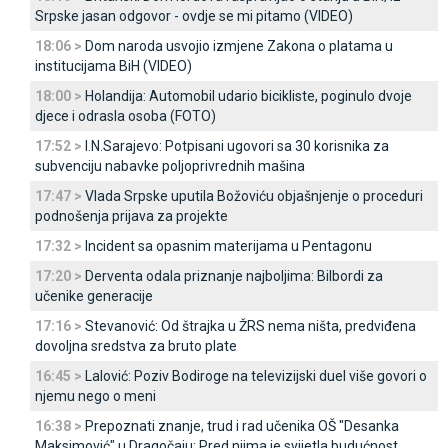
Srpske jasan odgovor - ovdje se mi pitamo (VIDEO)
18:06 >
Dom naroda usvojio izmjene Zakona o platama u
institucijama BiH (VIDEO)
18:00 >
Holandija: Automobil udario bicikliste, poginulo dvoje
djece i odrasla osoba (FOTO)
17:52 >
I.N.Sarajevo: Potpisani ugovori sa 30 korisnika za
subvenciju nabavke poljoprivrednih mašina
17:47 >
Vlada Srpske uputila Božoviću objašnjenje o proceduri
podnošenja prijava za projekte
17:32 >
Incident sa opasnim materijama u Pentagonu
17:20 >
Derventa odala priznanje najboljima: Bilbordi za
učenike generacije
17:16 >
Stevanović: Od štrajka u ŽRS nema ništa, predviđena
dovoljna sredstva za bruto plate
16:45 >
Lalović: Poziv Bodiroge na televizijski duel više govori o
njemu nego o meni
16:38 >
Prepoznati znanje, trud i rad učenika OŠ "Desanka
Maksimović" u Dragočaju; Pred njima je svijetla budućnost