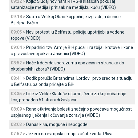
09:22 >
Kojić: Slučaj novinara RTRS-a klasičan pokušaj
satanizacije medija i pritisak na medijsku kuću (VIDEO)
09:18 >
Sutra u Velikoj Obarskoj počinje izgradnja dionice
Bijeljina-Brčko
09:05 >
Novi protesti u Belfastu, policija upotrijebila vodene
topove (VIDEO)
09:04 >
Pripadnici tzv. Armije BiH pucali i razbijali krstove i ikone
u pravoslavnoj crkvi u Јasenici (VIDEO)
08:52 >
Hoće li doći do sporazuma opozicionih stranaka do
oktobarskih izbora? (VIDEO)
08:41 >
Dodik poručio Britancima: Lordovi, prvo sredite situaciju
u Belfastu, pa onda pričajte o BiH
08:35 >
Lice iz Velike Kladuše osumnjičeno za krijumčarenje
lica, pronađen 51 strani državljanin
08:09 >
Rano otkrivanje bolesti značajno povećava mogućnost
uspješnog liječenja i očuvanja zdravlja (VIDEO)
08:03 >
Danas kiša, moguće i nepogode
07:57 >
Јezero na evropskoj mapi zaštite voda: Pliva