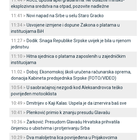
11:44 >
RUCZ uputila apel građanima: Ne odlažite minsko-
eksplozivna sredstva na otpad, pozovite nadležne
11:41 >
Novi napad na Srbe u selu Staro Gracko
11:34 >
Usvojene izmjene i dopune Zakona o platama u
institucijama BiH
11:27 >
Dodik: Snaga Republike Srpske uvijek je bila u njenom
jedinstvu
11:10 >
Hitna sjednica o platama zaposlenih u zajedničkim
institucijama
11:02 >
Doboj: Ekonomskoj školi uručena računarska oprema,
donacija Kabineta predsjednika Srpske (FOTO/VIDEO)
10:54 >
U saobraćajnoj nezgodi kod Aleksandrovca teško
povrijeđen motociklista
10:49 >
Dmitrijev o Kaji Kalas: Uspela je da iznervira baš sve
10:41 >
Plenković primio k znanju presudu Glavašu
10:36 >
Žarković: Presudom Glavašu Hrvatska prihvatila
činjenicu o ubistvima i protjerivanju Srba
10:29 >
Dva maloljetna lica povrijeđena u Prijakovcima