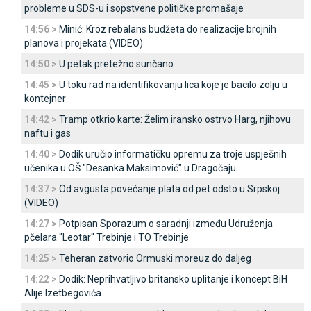
probleme u SDS-u i sopstvene političke promašaje
14:56 >
Minić: Kroz rebalans budžeta do realizacije brojnih
planova i projekata (VIDEO)
14:50 >
U petak pretežno sunčano
14:45 >
U toku rad na identifikovanju lica koje je bacilo zolju u
kontejner
14:42 >
Tramp otkrio karte: Želim iransko ostrvo Harg, njihovu
naftu i gas
14:40 >
Dodik uručio informatičku opremu za troje uspješnih
učenika u OŠ "Desanka Maksimović" u Dragočaju
14:37 >
Od avgusta povećanje plata od pet odsto u Srpskoj
(VIDEO)
14:27 >
Potpisan Sporazum o saradnji između Udruženja
pčelara "Leotar" Trebinje i TO Trebinje
14:25 >
Teheran zatvorio Ormuski moreuz do daljeg
14:22 >
Dodik: Neprihvatljivo britansko uplitanje i koncept BiH
Alije Izetbegovića