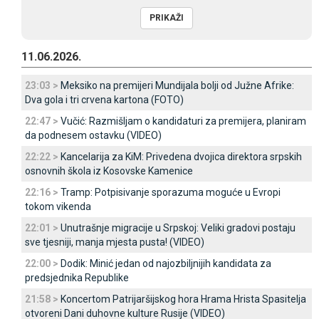
11.06.2026.
23:03 >
Meksiko na premijeri Mundijala bolji od Јužne Afrike:
Dva gola i tri crvena kartona (FOTO)
22:47 >
Vučić: Razmišljam o kandidaturi za premijera, planiram
da podnesem ostavku (VIDEO)
22:22 >
Kancelarija za KiM: Privedena dvojica direktora srpskih
osnovnih škola iz Kosovske Kamenice
22:16 >
Tramp: Potpisivanje sporazuma moguće u Evropi
tokom vikenda
22:01 >
Unutrašnje migracije u Srpskoj: Veliki gradovi postaju
sve tjesniji, manja mjesta pusta! (VIDEO)
22:00 >
Dodik: Minić jedan od najozbiljnijih kandidata za
predsjednika Republike
21:58 >
Koncertom Patrijaršijskog hora Hrama Hrista Spasitelja
otvoreni Dani duhovne kulture Rusije (VIDEO)