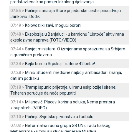
predstavljena kao primjer lokalnog djelovanja
07:55 >
Počinje sanacija Stare prijedorske ceste, prisustvuju
Јanković i Dodik
07:49 >
Kolovozi klizavi, mogući odroni
07:48 >
Eksplozija u Banjaluci - u kamionu "Čistoće" aktivirana
eksplozivna naprava (FOTO/VIDEO)
07:44 >
Savjet ministara: O izmjenama sporazuma sa Srbijom
o graničnim prelazima
07:34 >
Bejbi bum u Srpskoj - rođene 42 bebe!
07:28 >
Minić: Studenti medicine najbolji ambasadori znanja,
dati im podršku
07:18 >
Tramp ispunio prijetnje, u Iranu eskplozije i sirene;
Teheran poručuje da neće popustiti
07:14 >
Milanović: Placevi korisna odluka; Nema prostora
zloupotrebi (VIDEO)
07:10 >
Počinje Svjetsko prvenstvo u fudbalu
07:03 >
Neformalna radna grupa SB UN o radu haškog
Mehanizma - u fokusu slučaj generala Mladića