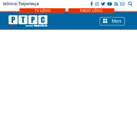
latinica
ћирилица
TV UŽIVO
RADIO UŽIVO
Meni