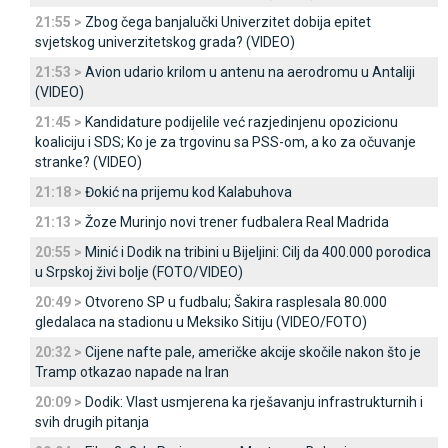
21:55 >
Zbog čega banjalučki Univerzitet dobija epitet
svjetskog univerzitetskog grada? (VIDEO)
21:53 >
Avion udario krilom u antenu na aerodromu u Antaliji
(VIDEO)
21:45 >
Kandidature podijelile već razjedinjenu opozicionu
koaliciju i SDS; Ko je za trgovinu sa PSS-om, a ko za očuvanje
stranke? (VIDEO)
21:18 >
Đokić na prijemu kod Kalabuhova
21:13 >
Žoze Murinjo novi trener fudbalera Real Madrida
20:55 >
Minić i Dodik na tribini u Bijeljini: Cilj da 400.000 porodica
u Srpskoj živi bolje (FOTO/VIDEO)
20:49 >
Otvoreno SP u fudbalu; Šakira rasplesala 80.000
gledalaca na stadionu u Meksiko Sitiju (VIDEO/FOTO)
20:32 >
Cijene nafte pale, američke akcije skočile nakon što je
Tramp otkazao napade na Iran
20:09 >
Dodik: Vlast usmjerena ka rješavanju infrastrukturnih i
svih drugih pitanja