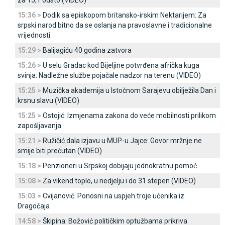
za 15,1 odsto (VIDEO)
15:36 >
Dodik sa episkopom britansko-irskim Nektarijem: Za
srpski narod bitno da se oslanja na pravoslavne i tradicionalne
vrijednosti
15:29 >
Balijagiću 40 godina zatvora
15:26 >
U selu Gradac kod Bijeljine potvrđena afrička kuga
svinja: Nadležne službe pojačale nadzor na terenu (VIDEO)
15:25 >
Muzička akademija u Istočnom Sarajevu obilježila Dan i
krsnu slavu (VIDEO)
15:25 >
Ostojić: Izmjenama zakona do veće mobilnosti prilikom
zapošljavanja
15:21 >
Ružičić dala izjavu u MUP-u Јajce: Govor mržnje ne
smije biti prećutan (VIDEO)
15:18 >
Penzioneri u Srpskoj dobijaju jednokratnu pomoć
15:08 >
Za vikend toplo, u nedjelju i do 31 stepen (VIDEO)
15:03 >
Cvijanović: Ponosni na uspjeh troje učenika iz
Dragočaja
14:58 >
Škipina: Božović političkim optužbama prikriva