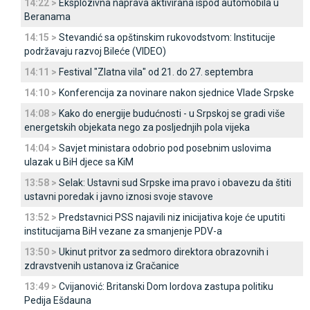
14:22 >
Eksplozivna naprava aktivirana ispod automobila u
Beranama
14:15 >
Stevandić sa opštinskim rukovodstvom: Institucije
podržavaju razvoj Bileće (VIDEO)
14:11 >
Festival "Zlatna vila" od 21. do 27. septembra
14:10 >
Konferencija za novinare nakon sjednice Vlade Srpske
14:08 >
Kako do energije budućnosti - u Srpskoj se gradi više
energetskih objekata nego za posljednjih pola vijeka
14:04 >
Savjet ministara odobrio pod posebnim uslovima
ulazak u BiH djece sa KiM
13:58 >
Selak: Ustavni sud Srpske ima pravo i obavezu da štiti
ustavni poredak i javno iznosi svoje stavove
13:52 >
Predstavnici PSS najavili niz inicijativa koje će uputiti
institucijama BiH vezane za smanjenje PDV-a
13:50 >
Ukinut pritvor za sedmoro direktora obrazovnih i
zdravstvenih ustanova iz Gračanice
13:49 >
Cvijanović: Britanski Dom lordova zastupa politiku
Pedija Ešdauna