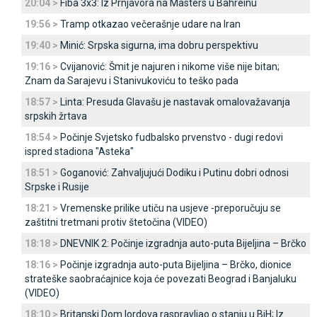
20:04 >
Fiba 3x3: Iz Prnjavora na Masters u Bahreinu
19:56 >
Tramp otkazao večerašnje udare na Iran
19:40 >
Minić: Srpska sigurna, ima dobru perspektivu
19:16 >
Cvijanović: Šmit je najuren i nikome više nije bitan;
Znam da Sarajevu i Stanivukoviću to teško pada
18:57 >
Linta: Presuda Glavašu je nastavak omalovažavanja
srpskih žrtava
18:54 >
Počinje Svjetsko fudbalsko prvenstvo - dugi redovi
ispred stadiona "Asteka"
18:51 >
Goganović: Zahvaljujući Dodiku i Putinu dobri odnosi
Srpske i Rusije
18:21 >
Vremenske prilike utiču na usjeve -preporučuju se
zaštitni tretmani protiv štetočina (VIDEO)
18:18 >
DNEVNIK 2: Počinje izgradnja auto-puta Bijeljina – Brčko
18:16 >
Počinje izgradnja auto-puta Bijeljina – Brčko, dionice
strateške saobraćajnice koja će povezati Beograd i Banjaluku
(VIDEO)
18:10 >
Britanski Dom lordova raspravljao o stanju u BiH; Iz