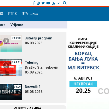
RS
RTRS
RTV taksa
pora
Vrijeme
Јutarnji program
3:50:38
06.08.2026.
Telering
1:07:51
Draško Stanivuković
05.08.2026.
Dnevnik 2
35:20
05.08.2026.
VIЈESTI - ARHIVA