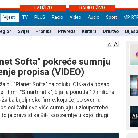
TV UŽIVO
RADIO UŽIVO
Vijesti
TV
PLUS
Radio
Video
Audio
Sport
MP RT
egion
Svijet
Hronika
Privreda
Kultura
Društvo
Dijas
anet Softa" pokreće sumnju
enje propisa (VIDEO)
 žalbu "Planet Softa" na odluku CIK-a da posao
ri firmi "Smartmatik“, čija je ponuda 17 miliona
 žalba bijeljinske firme, koja će, po svemu
nosioci žalbi sve više sumnjaju u zloupotrebe i
to je prava slika BiH kao zemlje u kojoj drugi