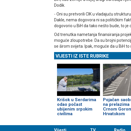
Dodik.
- Oni su pretvorili CIK u vladajuću struktur
Dakle, nema dogovora ni sa političkim fakt
dogovorio u BiH da tako nešto bude, to je 
Od trenutka nametanja finansiranja projek
moguće zloupotrebe. Da su brojni potencija
se širom svijeta. Ipak, moguće da u BiH t
VIJESTI IZ ISTE RUBRIKE
Krišok u Serdarima
Pojačan saob
odao počast
na prelazima
ubijenim srpskim
Crnom Gorom
civilima
Hrvatskom
Vijesti
TV
Radio