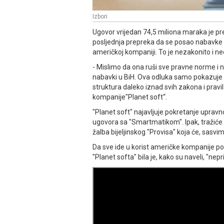
Izbori
Ugovor vrijedan 74,5 miliona maraka je pr
posljednja prepreka da se posao nabavke bi
američkoj kompaniji. To je nezakonito i n
- Mislimo da ona ruši sve pravne norme i n
nabavki u BiH. Ova odluka samo pokazuje d
struktura daleko iznad svih zakona i pravil
kompanije"Planet soft“.
"Planet soft" najavljuje pokretanje upravn
ugovora sa "Smartmatikom". Ipak, tražiće i
žalba bijeljinskog "Provisa" koja će, sasvim
Da sve ide u korist američke kompanije pok
"Planet softa" bila je, kako su naveli, "nep