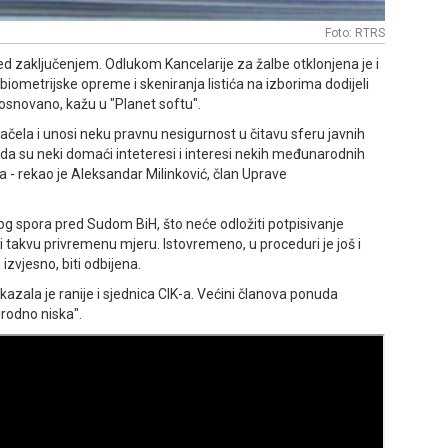
Foto: RTRS
ed zaključenjem. Odlukom Kancelarije za žalbe otklonjena je i
ometrijske opreme i skeniranja listića na izborima dodijeli
eosnovano, kažu u "Planet softu".
ačela i unosi neku pravnu nesigurnost u čitavu sferu javnih
a su neki domaći inteteresi i interesi nekih međunarodnih
a - rekao je Aleksandar Milinković, član Uprave
og spora pred Sudom BiH, što neće odložiti potpisivanje
 takvu privremenu mjeru. Istovremeno, u proceduri je još i
 izvjesno, biti odbijena.
azala je ranije i sjednica CIK-a. Većini članova ponuda
rirodno niska".