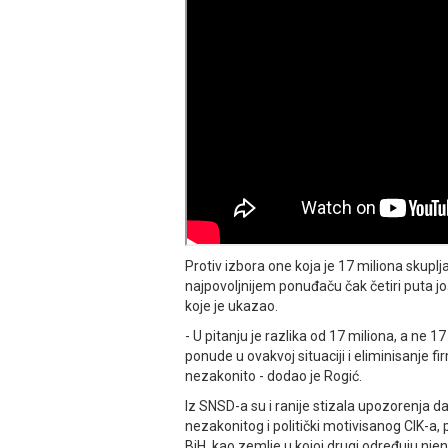
Protiv izbora one koja je 17 miliona skuplj
najpovoljnijem ponuđaču čak četiri puta još
koje je ukazao.
- U pitanju je razlika od 17 miliona, a ne 
ponude u ovakvoj situaciji i eliminisanje 
nezakonito - dodao je Rogić.
Iz SNSD-a su i ranije stizala upozorenja da 
nezakonitog i politički motivisanog CIK-a
BiH, kao zemlje u kojoj drugi određuju nje