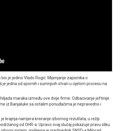
a bio je jedino Vlado Rogić. Mijenjanje zapisnika o
 je jedna od spornih i sumnjivih stvari u cijelom procesu na
17 hiljada maraka između ove dvije firme. Odbacivanje jeftinije
firme iz Banjaluke sa ostalim ponuđačima je nepravedno i
je krajnja namjera kreiranje izbornog rezultata, u režiji
, podržanog od OHR-a. Upravo ovaj slučaj pokazuje pravu sliku
n izborni sistem, mišljenja je predsjednik SNSD-a Milorad