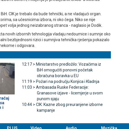
u BiH. CIK je trebalo da bude tehnički, a ne vladajući organ.
orima, sa učesnicima izbora, ni oko čega. Niko se nije
opet volja jednog neizabranog stranca - naglasio je Dodik.
ta novih izbornih tehnologija vladaju nedoumice i sumnje oko
lni bezbjednosni rizici i sumnjiva tehnička rješenja pokazalo
o nekome i odgovara.
12:17 >
Ministarstvo predložilo: Vozačima iz
BiH omogućiti ponovni početak
obračuna boravka u EU
11:19 >
Požari na području Konjica i Kladnja
11:03 >
Ambasada Ruske Federacije:
Granasove izjave - licemjerje u svom
raćaj
punom sjaju
 sa
10:44 >
CIK: Kazne zbog preuranjene izborne
 i
kampanje
PLUS
Video
Audio
Muzička