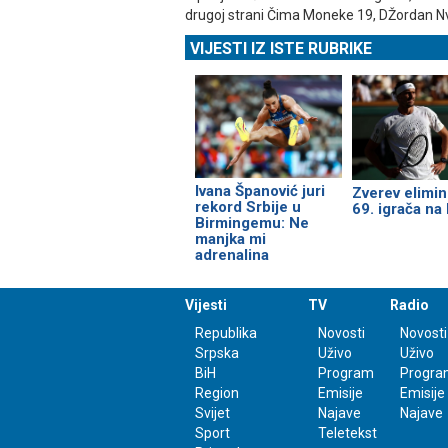
drugoj strani Čima Moneke 19, DŽordan Nv
VIJESTI IZ ISTE RUBRIKE
Ivana Španović juri
Zverev elimin
rekord Srbije u
69. igrača na l
Birmingemu: Ne
manjka mi
adrenalina
Vijesti
TV
Radio
Republika
Novosti
Novosti
Srpska
Uživo
Uživo
BiH
Program
Progra
Region
Emisije
Emisije
Svijet
Najave
Najave
Sport
Teletekst