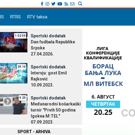
RS
RTRS
RTV taksa
Sportski dodatak
1:02:50
Dan fudbala Republike
Srpske
27.04.2026.
Sportski dodatak
29:10
Intervju: gost Emil
Rajković
10.09.2023.
Sportski dodatak
9:29
Međunarodni košarkaški
turnir "Prvih 50 godina
Igokea M:TEL"
07.09.2023.
SPORT - ARHIVA