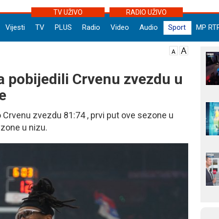
TV UŽIVO
RADIO UŽIVO
Vijesti
TV
PLUS
Radio
Video
Audio
Sport
MP RT
a pobijedili Crvenu zvezdu u
e
o Crvenu zvezdu 81:74 , prvi put ove sezone u
ezone u nizu.