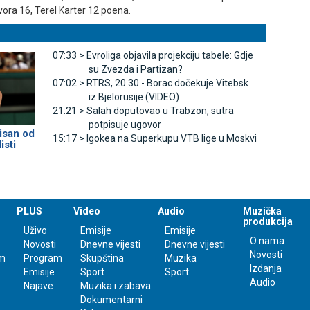
ora 16, Terel Karter 12 poena.
07:33 >
Evroliga objavila projekciju tabele: Gdje
su Zvezda i Partizan?
07:02 >
RTRS, 20.30 - Borac dočekuje Vitebsk
iz Bjelorusije (VIDEO)
21:21 >
Salah doputovao u Trabzon, sutra
potpisuje ugovor
isan od
15:17 >
Igokea na Superkupu VTB lige u Moskvi
isti
PLUS
Video
Audio
Muzička
produkcija
Uživo
Emisije
Emisije
O nama
Novosti
Dnevne vijesti
Dnevne vijesti
Novosti
m
Program
Skupština
Muzika
Izdanja
Emisije
Sport
Sport
Audio
Najave
Muzika i zabava
Dokumentarni