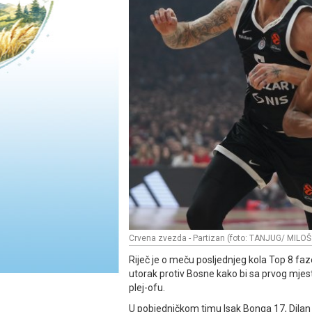
Crvena zvezda - Partizan (foto: TANJUG/ MILOŠ
Riječ je o meču posljednjeg kola Top 8 faz
utorak protiv Bosne kako bi sa prvog mjes
plej-ofu.
U pobjedničkom timu Isak Bonga 17, Dilan