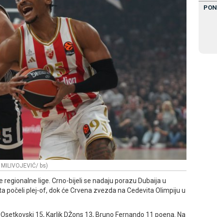
PON
 MILIVOJEVIĆ/ bs)
e regionalne lige. Crno-bijeli se nadaju porazu Dubaija u
ta počeli plej-of, dok će Crvena zvezda na Cedevita Olimpiju u
 Osetkovski 15, Karlik DŽons 13, Bruno Fernando 11 poena. Na