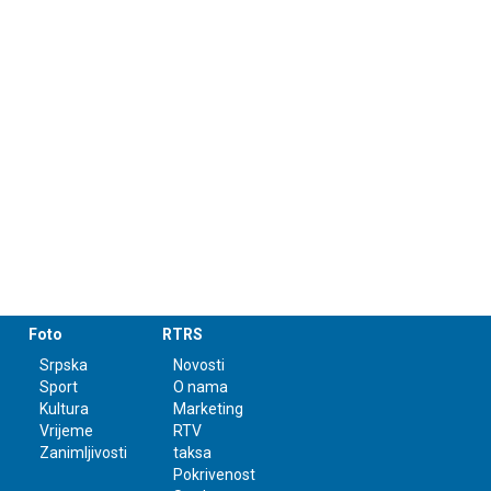
Foto
RTRS
Srpska
Novosti
Sport
O nama
Kultura
Marketing
Vrijeme
RTV
Zanimljivosti
taksa
Pokrivenost