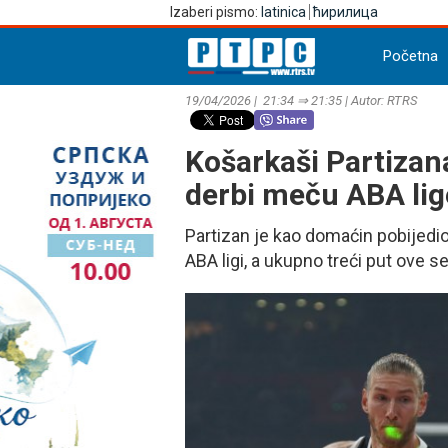
Izaberi pismo:
latinica
ћирилица
Početna
19/04/2026 | 21:34 ⇒ 21:35 | Autor: RTRS
Košarkaši Partizan
derbi meču ABA lig
Partizan je kao domaćin pobijedi
ABA ligi, a ukupno treći put ove s