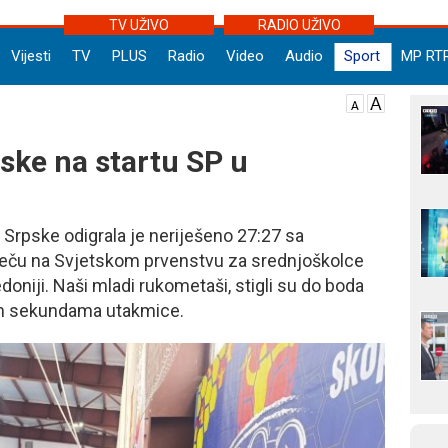
TV UŽIVO
RADIO UŽIVO
Vijesti
TV
PLUS
Radio
Video
Audio
Sport
MP RT
ske na startu SP u
 Srpske odigrala je neriješeno 27:27 sa
eču na Svjetskom prvenstvu za srednjoškolce
oniji. Naši mladi rukometaši, stigli su do boda
im sekundama utakmice.