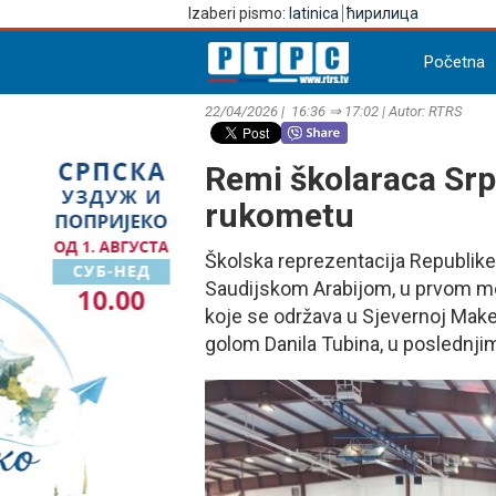
Izaberi pismo:
latinica
ћирилица
Početna
22/04/2026 | 16:36 ⇒ 17:02 | Autor: RTRS
Remi školaraca Srp
rukometu
Školska reprezentacija Republike
Saudijskom Arabijom, u prvom m
koje se održava u Sjevernoj Maked
golom Danila Tubina, u poslednj