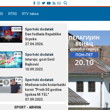
RS
RTRS
RTV taksa
Sportski dodatak
1:02:50
Dan fudbala Republike
Srpske
27.04.2026.
Sportski dodatak
29:10
Intervju: gost Emil
Rajković
10.09.2023.
Sportski dodatak
9:29
Međunarodni košarkaški
turnir "Prvih 50 godina
Igokea M:TEL"
07.09.2023.
SPORT - ARHIVA