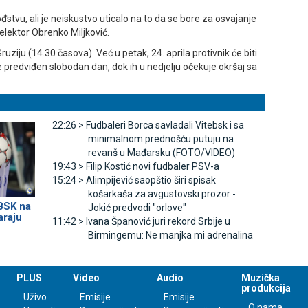
ođstvu, ali je neiskustvo uticalo na to da se bore za osvajanje
elektor Obrenko Miljković.
uziju (14.30 časova). Već u petak, 24. aprila protivnik će biti
predviđen slobodan dan, dok ih u nedjelju očekuje okršaj sa
22:26 >
Fudbaleri Borca savladali Vitebsk i sa
minimalnom prednošću putuju na
revanš u Mađarsku (FOTO/VIDEO)
19:43 >
Filip Kostić novi fudbaler PSV-a
15:24 >
Alimpijević saopštio širi spisak
košarkaša za avgustovski prozor -
 BSK na
Јokić predvodi "orlove"
araju
11:42 >
Ivana Španović juri rekord Srbije u
Birmingemu: Ne manjka mi adrenalina
PLUS
Video
Audio
Muzička
produkcija
Uživo
Emisije
Emisije
O nama