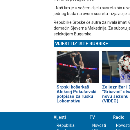
- Naš tim je u većem dijelu susreta bio u v
jednog boda na ovom susretu - izjavio je s
Republike Srpske će sutra za rivala imati Gr
domaćin Sjeverna Makednija. Za subotu je 
selekcijom Bugarske.
VIJESTI IZ ISTE RUBRIKE
Srpski košarkaš
Željezničar i
Aleksej Pokuševski
"Grbavici" otv
potpisao za rusku
novu sezonu
Lokomotivu
(VIDEO)
Vijesti
TV
Radio
Republika
Novosti
Novosti