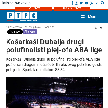
latinica
ћирилица
TV UŽIVO
RADIO UŽIVO
Meni
11/05/2026 | 07:32 | Autor: TANЈUG
Košarkaši Dubaija drugi
polufinalisti plej-ofa ABA lige
Košarkaši Dubaija drugi su polufinalisti plej-ofa ABA lige
pošto su i drugom meču četvrtfinala, ovog puta kao gosti,
pobijedili Spartak rezultatom 88:84.