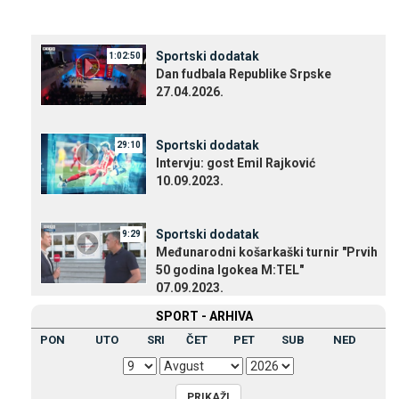
Sportski dodatak
1:02:50
Dan fudbala Republike Srpske
27.04.2026.
Sportski dodatak
29:10
Intervju: gost Emil Rajković
10.09.2023.
Sportski dodatak
9:29
Međunarodni košarkaški turnir "Prvih
50 godina Igokea M:TEL"
07.09.2023.
SPORT - ARHIVA
PON
UTO
SRI
ČET
PET
SUB
NED