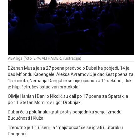
ABA liga (foto: EPA/ALI HAIDER, ilustracija)
DŽanan Musa je sa 27 poena predvodio Dubai ka pobjedi, 14 je
dao Mfiondu Kabengele. Aleksa Avramović je dao šest poena za
15 minuta, Nemanja Dangubić se nije upisao za 11 sekundi, dok
je Filip Petrušev ostao van protokola.
Olivije Hanlan i Danilo Nikolić su dali po 17 poena za Spartak, a
po 11 Stefan Momirov i Igor Drobnjak.
Dubai će u polufinalu igrati protiv pobjednika serije između
Budućnosti i Kluža.
Trenutno je 1:1 u seriji, a "majstorica" će se igrati u utorak u
Podgorici.