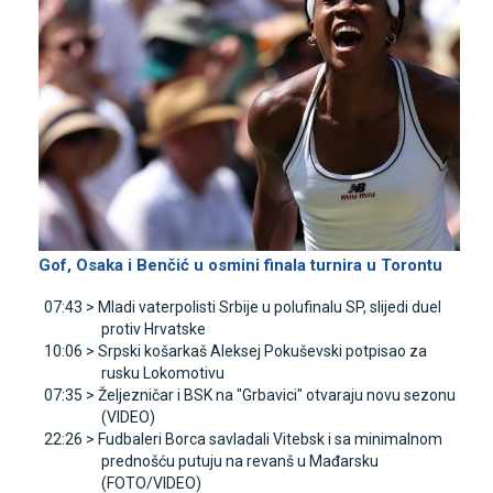
Gof, Osaka i Benčić u osmini finala turnira u Torontu
07:43 >
Mladi vaterpolisti Srbije u polufinalu SP, slijedi duel
protiv Hrvatske
10:06 >
Srpski košarkaš Aleksej Pokuševski potpisao za
rusku Lokomotivu
07:35 >
Željezničar i BSK na "Grbavici" otvaraju novu sezonu
(VIDEO)
22:26 >
Fudbaleri Borca savladali Vitebsk i sa minimalnom
prednošću putuju na revanš u Mađarsku
(FOTO/VIDEO)