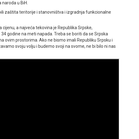
 naroda u BiH.
i zaštita teritorije i stanovništva i izgradnja funkcionalne
ma cijenu, a najveća tekovina je Republika Srpske,
e 34 godine na meti napada. Treba se boriti da se Srpska
 na ovim prostorima. Ako ne bismo imali Republiku Srpsku i
avamo svoju volju i budemo svoji na svome, ne bi bilo ni nas