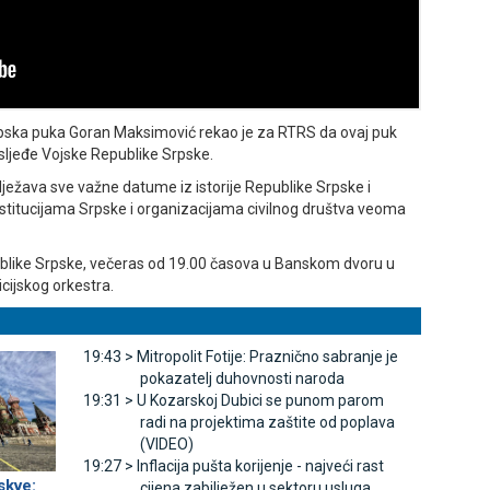
rpska puka Goran Maksimović rekao je za RTRS da ovaj puk
asljeđe Vojske Republike Srpske.
ilježava sve važne datume iz istorije Republike Srpske i
institucijama Srpske i organizacijama civilnog društva veoma
like Srpske, večeras od 19.00 časova u Banskom dvoru u
icijskog orkestra.
19:43 >
Mitropolit Fotije: Praznično sabranje je
pokazatelj duhovnosti naroda
19:31 >
U Kozarskoj Dubici se punom parom
radi na projektima zaštite od poplava
(VIDEO)
19:27 >
Inflacija pušta korijenje - najveći rast
skve:
cijena zabilježen u sektoru usluga