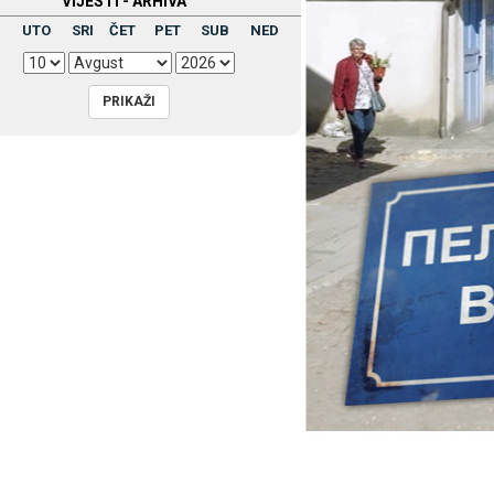
VIЈESTI - ARHIVA
UTO
SRI
ČET
PET
SUB
NED