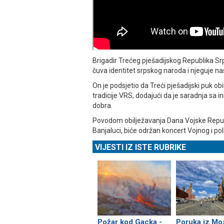
Brigadir Trećeg pješadijskog Republika S
čuva identitet srpskog naroda i njeguje n
On je podsjetio da Treći pješadijski puk ob
tradicije VRS, dodajući da je saradnja sa 
dobra.
Povodom obilježavanja Dana Vojske Repub
Banjaluci, biće održan koncert Vojnog i pol
VIJESTI IZ ISTE RUBRIKE
Požar kod Gacka -
Poruka iz Mo