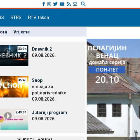
RS
RTRS
RTV taksa
pora
Vrijeme
Dnevnik 2
33:04
09.08.2026.
Snop
35:45
emisija za
poljoprivrednike
09.08.2026.
Јutarnji program
2:49:01
09.08.2026.