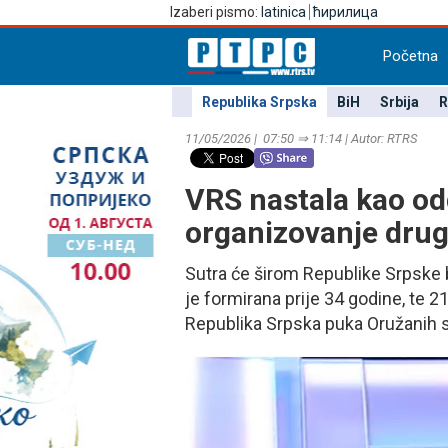
Izaberi pismo:
latinica
ћирилица
Početna
Republika Srpska
BiH
Srbija
R
11/05/2026 | 07:50 ⇒ 11:14 | Autor: RTRS
VRS nastala kao od
organizovanje drug
Sutra će širom Republike Srpske b
je formirana prije 34 godine, te 
Republika Srpska puka Oružanih 