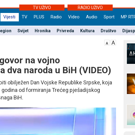
TV UŽIVO
RADIO UŽIVO
Vijesti
TV
PLUS
Radio
Video
Audio
Sport
MP RT
egion
Svijet
Hronika
Privreda
Kultura
Društvo
Dijas
govor na vojno
a dva naroda u BiH (VIDEO)
iti obilježen Dan Vojske Republike Srpske, koja
21 godina od formiranja Trećeg pješadijskog
snaga BiH.