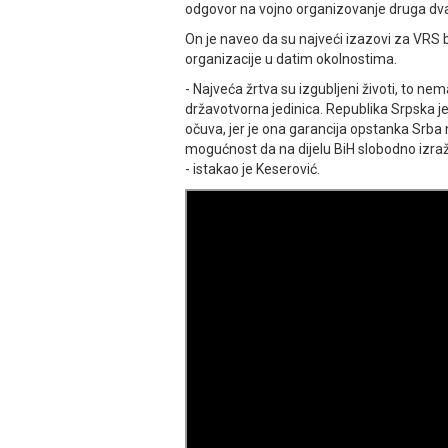
odgovor na vojno organizovanje druga dva
On je naveo da su najveći izazovi za VRS bil
organizacije u datim okolnostima.
- Najveća žrtva su izgubljeni životi, to ne
državotvorna jedinica. Republika Srpska j
očuva, jer je ona garancija opstanka Srba
mogućnost da na dijelu BiH slobodno izraž
- istakao je Keserović.