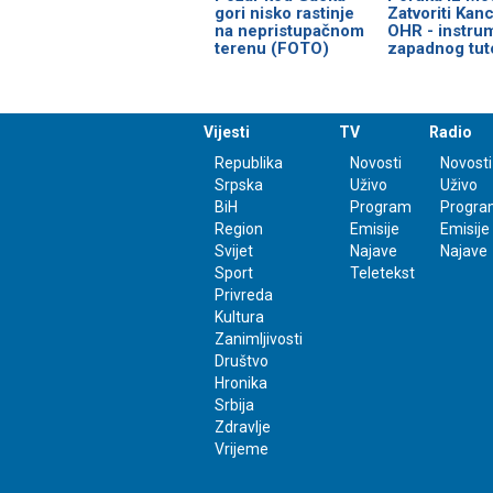
gori nisko rastinje
Zatvoriti Kanc
na nepristupačnom
OHR - instru
terenu (FOTO)
zapadnog tut
Vijesti
TV
Radio
Republika
Novosti
Novosti
Srpska
Uživo
Uživo
BiH
Program
Progra
Region
Emisije
Emisije
Svijet
Najave
Najave
Sport
Teletekst
Privreda
Kultura
Zanimljivosti
Društvo
Hronika
Srbija
Zdravlje
Vrijeme