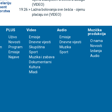
elariju
(VIDEO)
ment
19:26 >
Lažna bolovanja sve češća - cijenu
orstva
plaćaju svi (VIDEO)
PLUS
Video
Audio
Muzička
produkcija
Uživo
Emisije
Emisije
O nama
Novosti
Dnevne vijesti
Dnevne vijesti
Novosti
m
Program
Skupština
Muzika
Izdanja
Emisije
Sport
Sport
Audio
Najave
Muzika i zabava
Dokumentarni
Kultura
Mladi