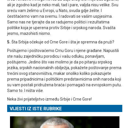
ali je zgodno kad je neko mali, tad i pare, valjda nisu velike. Svu
sreću vam želimo u Evropi, u Nato, svuda gdje želite. I
čestitaćemo vam na svemu. I radovati se vašim uspjesima.
Samo nas ne tjerajte da se radujemo politici i rezultatima
politike koja je uperena protiv Srbije i srpskog naroda. Svašta
jesmo, mazohisti nismo.
5.
Šta Srbija očekuje od Crne Gore i šta je spremna da pruži?
Poštujemo i poštovaćemo Crnu Goru i njene građane. Napustili
ste našu zajedničku porodicu i vašu odluku, ponavljam,
poštujemo. Јedino što vas molimo je da po pitanju srpskog
jezika, srpskih nacionalnih obilježja, pokažete poštovanje prema
trećini svog stanovništva, makar onoliko koliko pokazujete
prema pripadnicima i političkim predstavnicima onih naroda koji
su vam postali pridružena braća i pomagači na evropskom putu.
Samo to. I ništa više.
Neka živi prijateljstvo između Srbije i Crne Gore!
VIJESTI IZ ISTE RUBRIKE