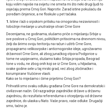
koju volim najviše na svijetu i ne smeta mi što neki drugi ljudi to
osjećaju prema Crnoj Gori. Naprotiv. Zarad istine pokušaću da
poređam činjenice, a ne floskule u pet tačaka.
1.
Istine i laži o srpskom pritisku na crnogorsku nezavisnost i
tobožnje mešanje u unutrašnje stvari Crne Gore
Decenijama, ne godinama, slušamo priče o miješanju Srbije u
sve poslove u Crnoj Gori, političkim pritiscima na dnevnom nivou,
želji da širimo svoju teritoriju na račun i uštrb Crne Gore,
propagiramo velikosrpske i anticrnogorske ideje, ugrožavamo
državnost Crne Gore, ali zbog junačkog otpora Podgorice u
tome ne uspijevamo, slušamo kako Srbija propada, Beograd
tone u vodu, ne zbog onih koji se iz Crne Gore, u hiljadama,
svake godine sele u taj mrski grad, već zbog zločinačke i
korumpirane Vučićeve vlasti.
Kako se to miješamo i čime prijetimo Crnoj Gori?
Prihvatili smo svaku odluku građana Crne Gore na demokratski i
civilizovan način. Od razgradnje zajedničke države u državnu
zajednicu, do rezultata referenduma o otcepljenju od državne
zajednice, do ulaska u Nato. Vaše pravo, vaše odluke. Drugačiji
smo, tačno je.