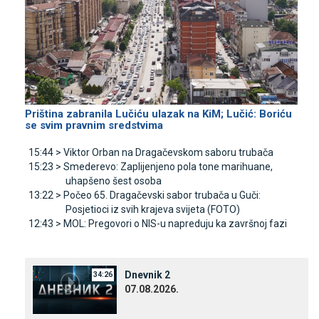
Priština zabranila Lučiću ulazak na KiM; Lučić: Boriću
se svim pravnim sredstvima
15:44 >
Viktor Orban na Dragačevskom saboru trubača
15:23 >
Smederevo: Zaplijenjeno pola tone marihuane,
uhapšeno šest osoba
13:22 >
Počeo 65. Dragačevski sabor trubača u Guči:
Posjetioci iz svih krajeva svijeta (FOTO)
12:43 >
MOL: Pregovori o NIS-u napreduju ka završnoj fazi
Dnevnik 2
34:26
07.08.2026.