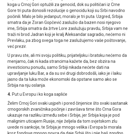
koga u Crnoj Gori optužili za genocid, dok su političari iz Crne
Gore tri puta donosili rezolucije o genocidu koji su Srbi navodno
počinili. Malo je bilo jedanput, moralo je tri puta. Uzgred, Srbija
smatra da je Zoran Gopčević zaslužio da bazen nosi njegovo
ime, Srbija smatra da žrtve Lore zaslužuju pravdu, Srbija vam ne
traži ni brod Јadran koji je kralj Aleksandar sagradio, nećemo ni
Prevlaku, pa zbog svega toga ne zaslužujemo vaše poštovanje,
već prezir.
U pravu ste, ali mi svoju politiku, prijateljsku i bratsku nećemo da
menjamo, čak ni kada strancima kažete da, bez obzira na
investicionu ponudu, samo Srbiji nikada nećete dati na
upravljanje luku Bar, a da su svi drugi dobrodošli, iako je i laiku
jasno da ta luka može ekonomski da opstane samo ako se
Srbija na nju oslanja.
4.
Put u Evropu i ko koga sapliće
Želim Crnoj Gori svaki usjpeh i pored činjenice što svaki sastanak
crnogorskih zvaničnika počinje i završava time što Crna Gora
ukazuje na razliku između sebe i Srbije, jer Srbija koja je pod
malignim uticajem Rusije, nije željela da tom svjetskom zlu
uvede ni sankcije, te Srbija je mnogo velika i Evropa bi morala
kroz fondove mnogo novca da daje Srbiji što i nije baš zgodno,