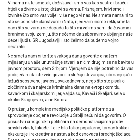
Vi nama niste smetali, doživljavali smo vas kao sestre i braću i
htjeli da živimo u istoj državi sa vama. Priznajem, krivi smo, i
izvinite što smo vas voljeli više nego vi nas. Ne smeta nama ni to
što se ponosite članstvom u Nato, riječ vam nismo rekli, smeta
nam što se vama ne dopada to što mi volimo sami da čuvamo i
branimo svoju zemlju, što nećemo da zaboravimo ubijanje naše
dece i ljudi u SR Јugoslaviji, i što želimo da budemo vojno
neutralni.
Ne smeta nam ni to što svakoga dana govorite o našem
miješanju u vaše unutrašnje stvari, a ničim drugim se ne bavite u
javnom prostoru, sem Srbijom. Vjerujem da nije potrebno da vas
podsjećam da ste više govorili o slučaju Јovanjica, obmanjujući i
lažući sopstvenu javnost, svakodnevno, nego što ste pisali o
zločinima dva najveća kriminalna klana na evropskom tlu,
kavačkom i škaljarskom, jer, valjda su, Kavači i Škaljari, sela u
okolini Kragujevca, a ne Kotora.
O pružanju kompletne medijsko političke platforme za
sprovođenje obojene revolucije u Srbiji neću ni da govorim. O
prisustvu crnogorskih političara na demonstracijama protiv
srpskih vlasti, takođe. To je bilo toliko popularno, taman koliko i
ekskurzije i rekreativna nastava kod osnovaca i srednjoškolaca.