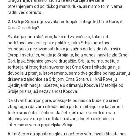
Drago mi je, naravno, što su te ekskurzije završene
otrežnjenjem od političkog mamurluka, ali nismo to mi vama
radili, već obrnuto.
2.
Da li je Srbija ugrožavala teritorijalni integritet Crne Gore, ili
Crna Gora Srbiji?
Svakoga dana slušamo, kako od zvaničnika, tako i od
podržavalaca antisrpske politike, kako Srbija ugrožava
crnogorsku nezavisnost i kako je važno da to vide i čuju svi u
Evropi i svetu, jer, valjda je Srbija ta, koja nanosi najviše zla Crnoj
Gori. Ipak, činjenice govore drugačije. Srbija, naime, poštuje
teritorijalni integritet i suverenitet Crne Gore i nikada ga nije
dovodila u pitanje. Istovremeno, samo dve godine po napuštanju
državne zajednice sa Srbijom, Crna Gora ruši i krši Povelju
Ujedinjenih nacija i učestvuje u otimanju Kosova i Metohije od
Srbije priznajući nezavisnost Kosova.
Da stvari budu još gore, očekujete od nas da budemo srećni
zbog toga i da vam nikada ništa po tom pitanju i ne kažemo. I
toliko smo ćutali i ćutimo da ćete još malo krenuti da nam
objašnjavate da je ta odluka, u stvari, doneta u skladu sa
interesima vama prijateljske Srbije.
A, mi ćemo da spustimo glavu i kažemo vam, hvala što ste nas