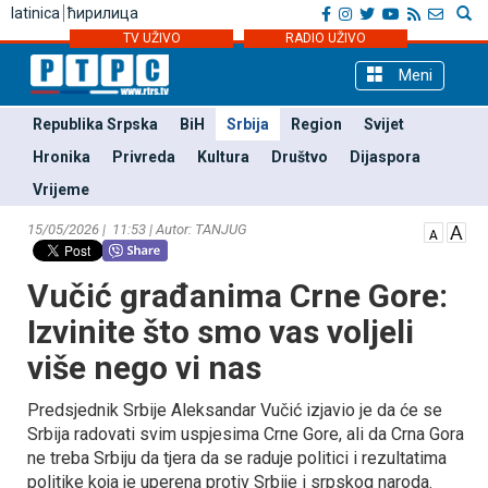
latinica
ћирилица
TV UŽIVO
RADIO UŽIVO
Meni
Republika Srpska
BiH
Srbija
Region
Svijet
Hronika
Privreda
Kultura
Društvo
Dijaspora
Vrijeme
15/05/2026 | 11:53 | Autor: TANЈUG
Vučić građanima Crne Gore:
Izvinite što smo vas voljeli
više nego vi nas
Predsjednik Srbije Aleksandar Vučić izjavio je da će se
Srbija radovati svim uspjesima Crne Gore, ali da Crna Gora
ne treba Srbiju da tjera da se raduje politici i rezultatima
politike koja je uperena protiv Srbije i srpskog naroda.