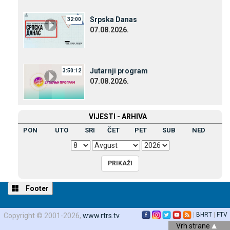
Srpska Danas
32:00
07.08.2026.
Јutarnji program
3:50:12
07.08.2026.
VIЈESTI - ARHIVA
PON
UTO
SRI
ČET
PET
SUB
NED
Footer
|
BHRT
|
FTV
Copyright © 2001-2026,
www.rtrs.tv
Vrh strane