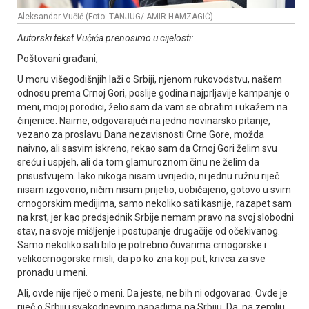
Aleksandar Vučić (Foto: TANJUG/ AMIR HAMZAGIĆ)
Autorski tekst Vučića prenosimo u cijelosti:
Poštovani građani,
U moru višegodišnjih laži o Srbiji, njenom rukovodstvu, našem
odnosu prema Crnoj Gori, poslije godina najprljavije kampanje o
meni, mojoj porodici, želio sam da vam se obratim i ukažem na
činjenice. Naime, odgovarajući na jedno novinarsko pitanje,
vezano za proslavu Dana nezavisnosti Crne Gore, možda
naivno, ali sasvim iskreno, rekao sam da Crnoj Gori želim svu
sreću i uspjeh, ali da tom glamuroznom činu ne želim da
prisustvujem. Iako nikoga nisam uvrijedio, ni jednu ružnu riječ
nisam izgovorio, ničim nisam prijetio, uobičajeno, gotovo u svim
crnogorskim medijima, samo nekoliko sati kasnije, razapet sam
na krst, jer kao predsjednik Srbije nemam pravo na svoj slobodni
stav, na svoje mišljenje i postupanje drugačije od očekivanog.
Samo nekoliko sati bilo je potrebno čuvarima crnogorske i
velikocrnogorske misli, da po ko zna koji put, krivca za sve
pronađu u meni.
Ali, ovde nije riječ o meni. Da jeste, ne bih ni odgovarao. Ovde je
riječ o Srbiji i svakodnevnim napadima na Srbiju. Da, na zemlju