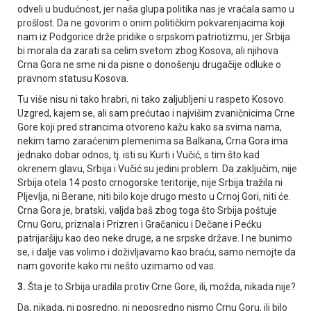
odveli u budućnost, jer naša glupa politika nas je vraćala samo u
prošlost. Da ne govorim o onim političkim pokvarenjacima koji
nam iz Podgorice drže pridike o srpskom patriotizmu, jer Srbija
bi morala da zarati sa celim svetom zbog Kosova, ali njihova
Crna Gora ne sme ni da pisne o donošenju drugačije odluke o
pravnom statusu Kosova.
Tu više nisu ni tako hrabri, ni tako zaljubljeni u raspeto Kosovo.
Uzgred, kajem se, ali sam prećutao i najvišim zvaničnicima Crne
Gore koji pred strancima otvoreno kažu kako sa svima nama,
nekim tamo zaraćenim plemenima sa Balkana, Crna Gora ima
jednako dobar odnos, tj. isti su Kurti i Vučić, s tim što kad
okrenem glavu, Srbija i Vučić su jedini problem. Da zaključim, nije
Srbija otela 14 posto crnogorske teritorije, nije Srbija tražila ni
Pljevlja, ni Berane, niti bilo koje drugo mesto u Crnoj Gori, niti će.
Crna Gora je, bratski, valjda baš zbog toga što Srbija poštuje
Crnu Goru, priznala i Prizren i Gračanicu i Dečane i Pećku
patrijaršiju kao deo neke druge, a ne srpske države. I ne bunimo
se, i dalje vas volimo i doživljavamo kao braću, samo nemojte da
nam govorite kako mi nešto uzimamo od vas.
3.
Šta je to Srbija uradila protiv Crne Gore, ili, možda, nikada nije?
Da, nikada, ni posredno, ni neposredno nismo Crnu Goru, ili bilo