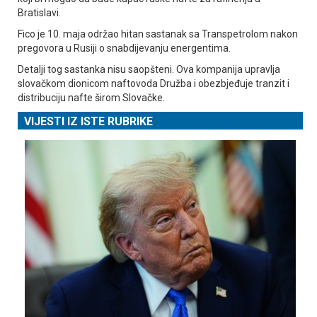
Bratislavi.
Fico je 10. maja održao hitan sastanak sa Transpetrolom nakon
pregovora u Rusiji o snabdijevanju energentima.
Detalji tog sastanka nisu saopšteni. Ova kompanija upravlja
slovačkom dionicom naftovoda Družba i obezbjeđuje tranzit i
distribuciju nafte širom Slovačke.
VIJESTI IZ ISTE RUBRIKE