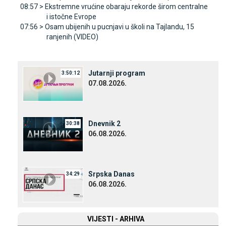
08:57 >
Ekstremne vrućine obaraju rekorde širom centralne
i istočne Evrope
07:56 >
Osam ubijenih u pucnjavi u školi na Tajlandu, 15
ranjenih (VIDEO)
Јutarnji program
3:50:12
07.08.2026.
Dnevnik 2
30:38
06.08.2026.
Srpska Danas
34:29
06.08.2026.
VIЈESTI - ARHIVA