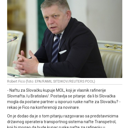
Robert Fico (foto: EPA/RAMIL SITDIKOV/REUTERS POOL)
- Naftu za Slovačku kupuje MOL, koji je vlasnik rafinerije
Slovnafta /u Bratislavi/. Postavlja se pitanje: da li bi Slovačka
mogla da postane partner u isporuci ruske nafte za Slovačku? -
rekao je Fico na konferenciji za novinare.
On je dodao da je o tom pitanju razgovarao sa predstavnicima
državnog operatera transportnog sistema nafte Transpetrol,
koji bi mogao da bude kupac ruske nafte za rafineriju u