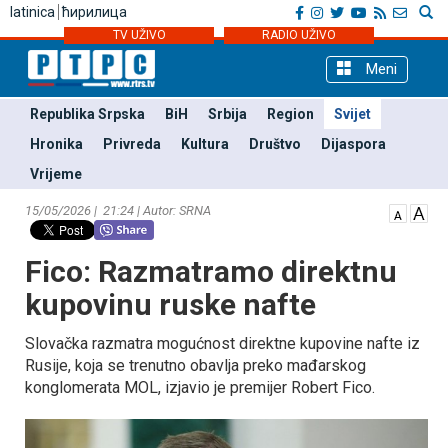
latinica
ћирилица
TV UŽIVO
RADIO UŽIVO
Meni
Republika Srpska
BiH
Srbija
Region
Svijet
Hronika
Privreda
Kultura
Društvo
Dijaspora
Vrijeme
15/05/2026 | 21:24 | Autor: SRNA
Fico: Razmatramo direktnu
kupovinu ruske nafte
Slovačka razmatra mogućnost direktne kupovine nafte iz
Rusije, koja se trenutno obavlja preko mađarskog
konglomerata MOL, izjavio je premijer Robert Fico.