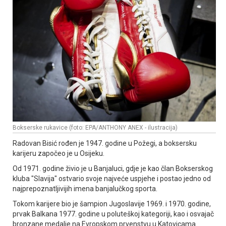
Bokserske rukavice (foto: EPA/ANTHONY ANEX - ilustracija)
Radovan Bisić rođen je 1947. godine u Požegi, a boksersku
karijeru započeo je u Osijeku.
Od 1971. godine živio je u Banjaluci, gdje je kao član Bokserskog
kluba "Slavija" ostvario svoje najveće uspjehe i postao jedno od
najprepoznatljivijih imena banjalučkog sporta.
Tokom karijere bio je šampion Јugoslavije 1969. i 1970. godine,
prvak Balkana 1977. godine u poluteškoj kategoriji, kao i osvajač
bronzane medalje na Evropskom prvenstvu u Katovicama