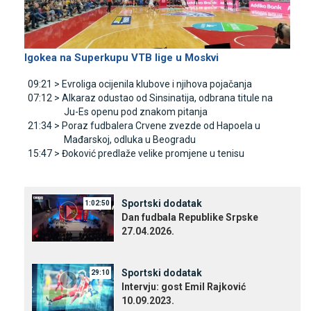
Igokea na Superkupu VTB lige u Moskvi
09:21 >
Evroliga ocijenila klubove i njihova pojačanja
07:12 >
Alkaraz odustao od Sinsinatija, odbrana titule na
Јu-Es openu pod znakom pitanja
21:34 >
Poraz fudbalera Crvene zvezde od Hapoela u
Mađarskoj, odluka u Beogradu
15:47 >
Đoković predlaže velike promjene u tenisu
Sportski dodatak
1:02:50
Dan fudbala Republike Srpske
27.04.2026.
Sportski dodatak
29:10
Intervju: gost Emil Rajković
10.09.2023.