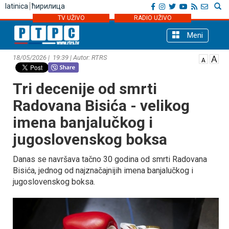
latinica
ћирилица
TV UŽIVO
RADIO UŽIVO
Meni
18/05/2026 | 19:39 | Autor: RTRS
Tri decenije od smrti
Radovana Bisića - velikog
imena banjalučkog i
jugoslovenskog boksa
Danas se navršava tačno 30 godina od smrti Radovana
Bisića, jednog od najznačajnijih imena banjalučkog i
jugoslovenskog boksa.