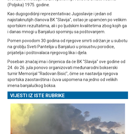
(Poljska) 1975. godine.
Kao dugogodišnji reprezentativac Јugoslavije i jedan od
najistaknutijih članova BK "Slavija", ostao je upamćen po velikim
sportskim rezultatima, ali i po ljudskim kvalitetima zbog kojih ga
i danas mnogi u Banjaluci spominju sa poštovanjem.
Pomen povodom 30 godina od njegove smrti održan je u subotu
na groblju Sveti Pantelija u Banjaluci u prisustvu porodice,
prijatelja i poštovalaca njegovog lika i djela.
Poseban značaj ima i činjenica da će BK "Slavija" ove godine od
24. do 26. jula ponovo organizovati međunarodni bokserski
turnir Memorijal "Radovan Bisić", čime se nastavlja njegova
sportska zaostavština i čuva uspomena na jedno od velikih
imena banjalučkog boksa.
VIJESTI IZ ISTE RUBRIKE