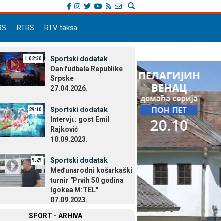
RS
RTRS
RTV taksa
Sportski dodatak
1:02:50
Dan fudbala Republike
Srpske
27.04.2026.
Sportski dodatak
29:10
Intervju: gost Emil
Rajković
10.09.2023.
Sportski dodatak
9:29
Međunarodni košarkaški
turnir "Prvih 50 godina
Igokea M:TEL"
07.09.2023.
SPORT - ARHIVA