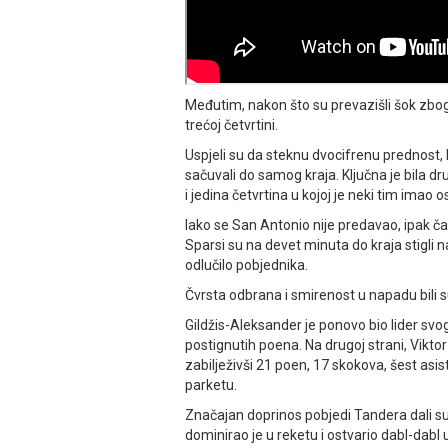
Međutim, nakon što su prevazišli šok zbog
trećoj četvrtini.
Uspjeli su da steknu dvocifrenu prednost,
sačuvali do samog kraja. Ključna je bila dr
i jedina četvrtina u kojoj je neki tim imao o
Iako se San Antonio nije predavao, ipak ča
Sparsi su na devet minuta do kraja stigli na 
odlučilo pobjednika.
Čvrsta odbrana i smirenost u napadu bili s
Gildžis-Aleksander je ponovo bio lider svog
postignutih poena. Na drugoj strani, Vik
zabilježivši 21 poen, 17 skokova, šest asis
parketu.
Značajan doprinos pobjedi Tandera dali su
dominirao je u reketu i ostvario dabl-dabl 