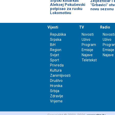
Srpski košarkaš
Željezničar i
Aleksej Pokuševski
"Grbavici" otv
potpisao za rusku
novu sezonu
Lokomotivu
Vijesti
TV
Radio
Republika
Novosti
Novosti
Srpska
Uživo
Uživo
BiH
Program
Progra
Region
Emisije
Emisije
Svijet
Najave
Najave
Sport
Teletekst
Privreda
Kultura
Zanimljivosti
Društvo
Hronika
Srbija
Zdravlje
Vrijeme