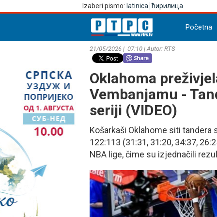
Izaberi pismo:
latinica
ћирилица
Početna
21/05/2026 | 07:10 | Autor: RTS
Oklahoma preživjel
Vembanjamu - Tander
seriji (VIDEO)
Košarkaši Oklahome siti tandera 
122:113 (31:31, 31:20, 34:37, 26:
NBA lige, čime su izjednačili rezult