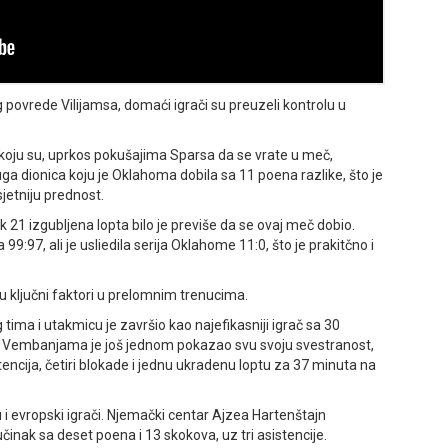
 povrede Vilijamsa, domaći igrači su preuzeli kontrolu u
 koju su, uprkos pokušajima Sparsa da se vrate u meč,
uga dionica koju je Oklahoma dobila sa 11 poena razlike, što je
sjetniju prednost.
k 21 izgubljena lopta bilo je previše da se ovaj meč dobio.
99:97, ali je usliedila serija Oklahome 11:0, što je prakitčno i
u ključni faktori u prelomnim trenucima.
 tima i utakmicu je završio kao najefikasniji igrač sa 30
tor Vembanjama je još jednom pokazao svu svoju svestranost,
tencija, četiri blokade i jednu ukradenu loptu za 37 minuta na
 i evropski igrači. Njemački centar Ajzea Hartenštajn
učinak sa deset poena i 13 skokova, uz tri asistencije.