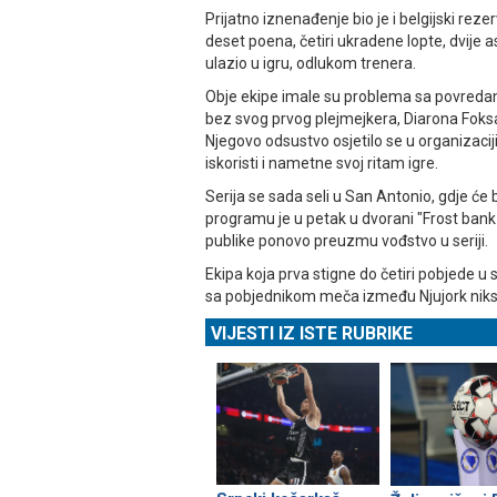
Prijatno iznenađenje bio je i belgijski rezer
deset poena, četiri ukradene lopte, dvije a
ulazio u igru, odlukom trenera.
Obje ekipe imale su problema sa povredam
bez svog prvog plejmejkera, Diarona Foks
Njegovo odsustvo osjetilo se u organizaci
iskoristi i nametne svoj ritam igre.
Serija se sada seli u San Antonio, gdje će 
programu je u petak u dvorani "Frost bank
publike ponovo preuzmu vođstvo u seriji.
Ekipa koja prva stigne do četiri pobjede u s
sa pobjednikom meča između Njujork niksa 
VIJESTI IZ ISTE RUBRIKE