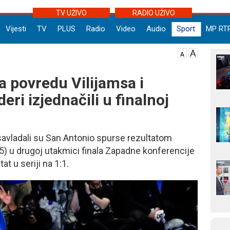
TV UŽIVO
RADIO UŽIVO
Vijesti
TV
PLUS
Radio
Video
Audio
Sport
MP RT
a povredu Vilijamsa i
i izjednačili u finalnoj
savladali su San Antonio spurse rezultatom
25) u drugoj utakmici finala Zapadne konferencije
at u seriji na 1:1.