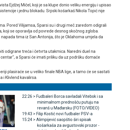
vista Ejdžej Mičel, koji je sa klupe donio veliku energiju i upisao
sistencije i jednu blokadu. Srpski košarkaš Nikola Topić nije
a. Pored Vilijamsa, Sparsi su i drugi meč zaredom odigrali
a, koji se oporavlja od povrede desnog skočnog zgloba.
ji napada tima iz San Antonija, što je Oklahoma umjela da
biti odigrane treća i četvrta utakmica. Naredni duel na
 centar", a Sparsi će imati priliku da uz podršku domaće
eriji plasiraće se u veliko finale NBA lige, a tamo će se sastati
i Klivlend kavalirsa.
22:26 >
Fudbaleri Borca savladali Vitebsk i sa
minimalnom prednošću putuju na
revanš u Mađarsku (FOTO/VIDEO)
19:43 >
Filip Kostić novi fudbaler PSV-a
15:24 >
Alimpijević saopštio širi spisak
košarkaša za avgustovski prozor -