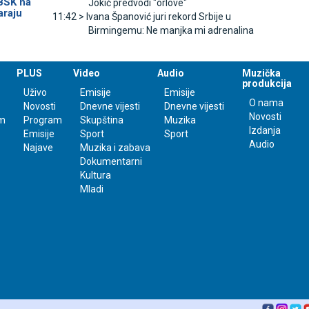
 BSK na
Јokić predvodi "orlove"
araju
11:42 >
Ivana Španović juri rekord Srbije u
Birmingemu: Ne manjka mi adrenalina
PLUS
Video
Audio
Muzička
produkcija
Uživo
Emisije
Emisije
O nama
Novosti
Dnevne vijesti
Dnevne vijesti
Novosti
m
Program
Skupština
Muzika
Izdanja
Emisije
Sport
Sport
Audio
Najave
Muzika i zabava
Dokumentarni
Kultura
Mladi