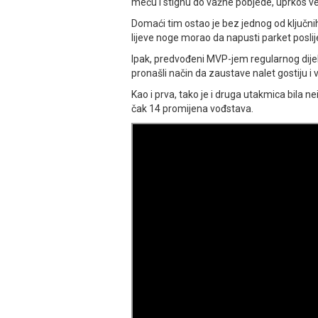
meču i stignu do važne pobjede, uprkos veli
Domaći tim ostao je bez jednog od ključnih
lijeve noge morao da napusti parket posl
Ipak, predvođeni MVP-jem regularnog dij
pronašli način da zaustave nalet gostiju i 
Kao i prva, tako je i druga utakmica bila
čak 14 promijena vođstava.