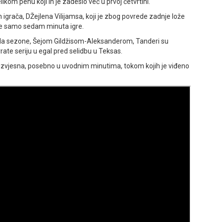
kom pehu koji ih je zadesio već u prvoj četvrtini.
 igrača, DŽejlena Vilijamsa, koji je zbog povrede zadnje lože
ije samo sedam minuta igre.
ela sezone, Šejom Gildžisom-Aleksanderom, Tanderi su
vrate seriju u egal pred selidbu u Teksas.
 neizvjesna, posebno u uvodnim minutima, tokom kojih je viđeno