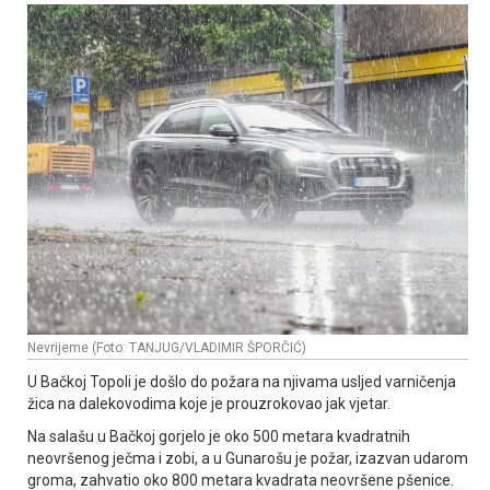
Nevrijeme (Foto: TANJUG/VLADIMIR ŠPORČIĆ)
U Bačkoj Topoli je došlo do požara na njivama usljed varničenja
žica na dalekovodima koje je prouzrokovao jak vjetar.
Na salašu u Bačkoj gorjelo je oko 500 metara kvadratnih
neovršenog ječma i zobi, a u Gunarošu je požar, izazvan udarom
groma, zahvatio oko 800 metara kvadrata neovršene pšenice.