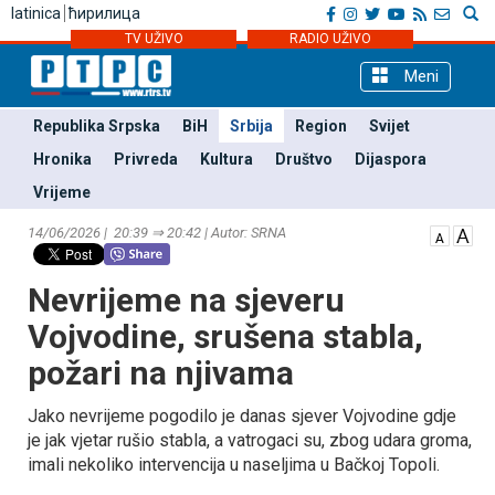
latinica
ћирилица
TV UŽIVO
RADIO UŽIVO
Meni
Republika Srpska
BiH
Srbija
Region
Svijet
Hronika
Privreda
Kultura
Društvo
Dijaspora
Vrijeme
14/06/2026 | 20:39 ⇒ 20:42 | Autor: SRNA
Nevrijeme na sjeveru
Vojvodine, srušena stabla,
požari na njivama
Јako nevrijeme pogodilo je danas sjever Vojvodine gdje
je jak vjetar rušio stabla, a vatrogaci su, zbog udara groma,
imali nekoliko intervencija u naseljima u Bačkoj Topoli.