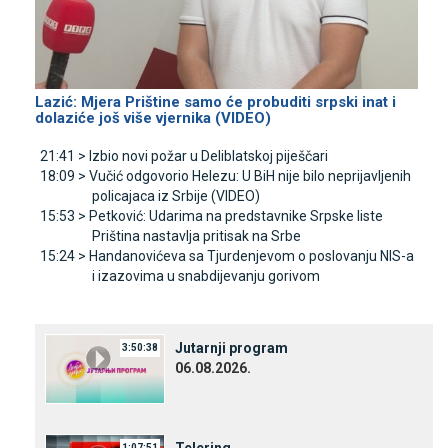
Lazić: Mjera Prištine samo će probuditi srpski inat i
dolaziće još više vjernika (VIDEO)
21:41 >
Izbio novi požar u Deliblatskoj piješčari
18:09 >
Vučić odgovorio Helezu: U BiH nije bilo neprijavljenih
policajaca iz Srbije (VIDEO)
15:53 >
Petković: Udarima na predstavnike Srpske liste
Priština nastavlja pritisak na Srbe
15:24 >
Handanovićeva sa Tjurdenjevom o poslovanju NIS-a
i izazovima u snabdijevanju gorivom
Јutarnji program
3:50:38
06.08.2026.
1:07:51