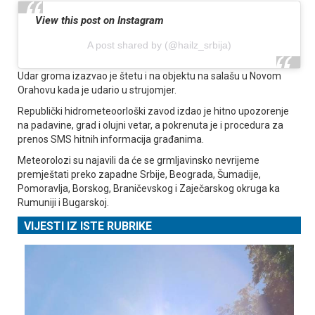
View this post on Instagram
A post shared by (@hailz_srbija)
Udar groma izazvao je štetu i na objektu na salašu u Novom
Orahovu kada je udario u strujomjer.
Republički hidrometeoorloški zavod izdao je hitno upozorenje
na padavine, grad i olujni vetar, a pokrenuta je i procedura za
prenos SMS hitnih informacija građanima.
Meteorolozi su najavili da će se grmljavinsko nevrijeme
premještati preko zapadne Srbije, Beograda, Šumadije,
Pomoravlja, Borskog, Braničevskog i Zaječarskog okruga ka
Rumuniji i Bugarskoj.
VIJESTI IZ ISTE RUBRIKE