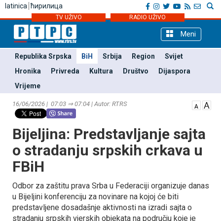
latinica
ћирилица
TV UŽIVO
RADIO UŽIVO
Meni
Republika Srpska
BiH
Srbija
Region
Svijet
Hronika
Privreda
Kultura
Društvo
Dijaspora
Vrijeme
16/06/2026 | 07:03 ⇒ 07:04 | Autor: RTRS
Bijeljina: Predstavljanje sajta
o stradanju srpskih crkava u
FBiH
Odbor za zaštitu prava Srba u Federaciji organizuje danas
u Bijeljini konferenciju za novinare na kojoj će biti
predstavljene dosadašnje aktivnosti na izradi sajta o
stradanju srpskih vjerskih objekata na području koje je