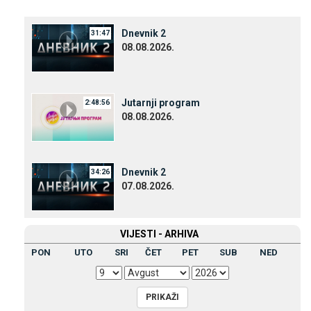
Dnevnik 2
31:47
08.08.2026.
Јutarnji program
2:48:56
08.08.2026.
Dnevnik 2
34:26
07.08.2026.
VIЈESTI - ARHIVA
PON
UTO
SRI
ČET
PET
SUB
NED