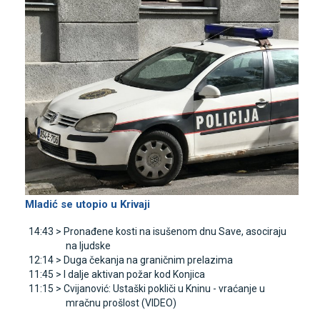
Mladić se utopio u Krivaji
14:43 >
Pronađene kosti na isušenom dnu Save, asociraju
na ljudske
12:14 >
Duga čekanja na graničnim prelazima
11:45 >
I dalje aktivan požar kod Konjica
11:15 >
Cvijanović: Ustaški pokliči u Kninu - vraćanje u
mračnu prošlost (VIDEO)