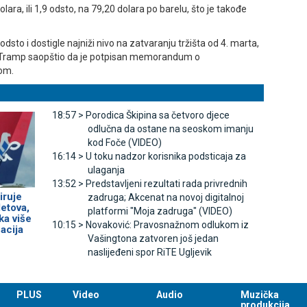
lara, ili 1,9 odsto, na 79,20 dolara po barelu, što je takođe
odsto i dostigle najniži nivo na zatvaranju tržišta od 4. marta,
d Tramp saopštio da je potpisan memorandum o
nom.
18:57 >
Porodica Škipina sa četvoro djece
odlučna da ostane na seoskom imanju
kod Foče (VIDEO)
16:14 >
U toku nadzor korisnika podsticaja za
ulaganja
13:52 >
Predstavljeni rezultati rada privrednih
iruje
zadruga; Akcenat na novoj digitalnoj
letova,
platformi "Moja zadruga" (VIDEO)
ka više
10:15 >
Novaković: Pravosnažnom odlukom iz
acija
Vašingtona zatvoren još jedan
naslijeđeni spor RiTE Ugljevik
PLUS
Video
Audio
Muzička
produkcija