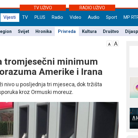
TV UŽIVO
RADIO UŽIVO
Vijesti
TV
PLUS
Radio
Video
Audio
Sport
MP RT
egion
Svijet
Hronika
Privreda
Kultura
Društvo
Dijas
na tromjesečni minimum
porazuma Amerike i Irana
ži nivo u posljednja tri mjeseca, dok tržišta
sporuka kroz Ormuski moreuz.