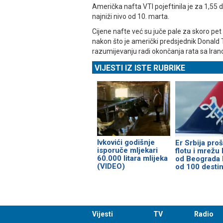
Američka nafta VTI pojeftinila je za 1,55 do
najniži nivo od 10. marta.
Cijene nafte već su juče pale za skoro pet 
nakon što je američki predsjednik Donal
razumijevanju radi okončanja rata sa Ira
VIJESTI IZ ISTE RUBRIKE
Ivkovići godišnje
Er Srbija proš
isporuče mljekari
flotu i mrežu 
60.000 litara mlijeka
od Beograda 
(VIDEO)
od 100 destin
Vijesti
TV
Radio