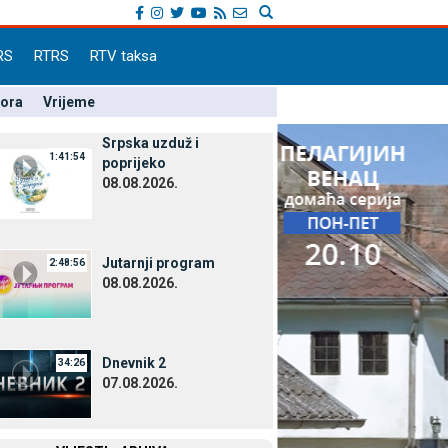
RS
RTRS
RTV taksa
pora
Vrijeme
Srpska uzduž i
1:41:54
poprijeko
08.08.2026.
Јutarnji program
2:48:56
08.08.2026.
Dnevnik 2
34:26
07.08.2026.