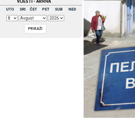
VIЈESTI - ARHIVA
UTO
SRI
ČET
PET
SUB
NED