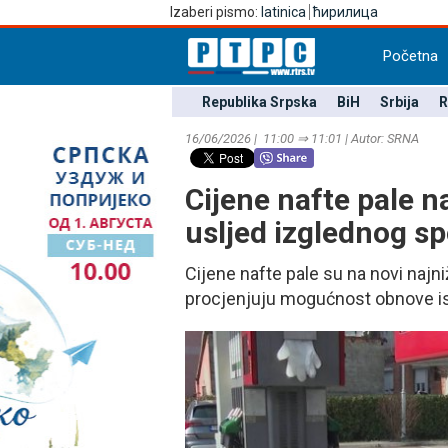
Izaberi pismo:
latinica
ћирилица
Početna
Republika Srpska
BiH
Srbija
R
16/06/2026 | 11:00 ⇒ 11:01 | Autor: SRNA
Cijene nafte pale 
usljed izglednog s
Cijene nafte pale su na novi najni
procjenjuju mogućnost obnove i