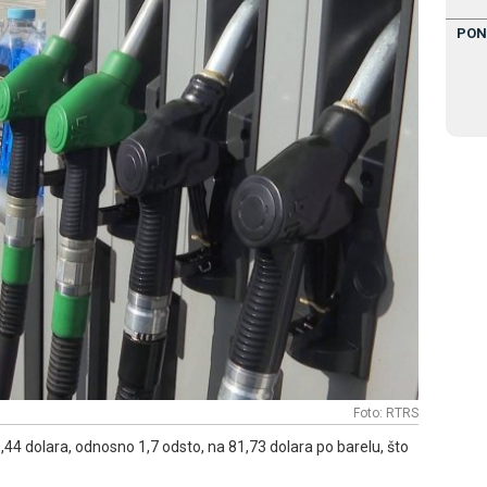
PON
Foto: RTRS
 1,44 dolara, odnosno 1,7 odsto, na 81,73 dolara po barelu, što