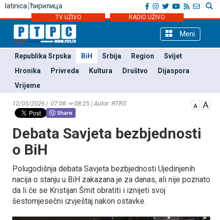
latinica
ћирилица
TV UŽIVO
RADIO UŽIVO
Meni
Republika Srpska
BiH
Srbija
Region
Svijet
Hronika
Privreda
Kultura
Društvo
Dijaspora
Vrijeme
12/05/2026 | 07:08 ⇒ 08:25 | Autor: RTRS
Debata Savjeta bezbjednosti
o BiH
Polugodišnja debata Savjeta bezbjednosti Ujedinjenih
nacija o stanju u BiH zakazana je za danas, ali nije poznato
da li će se Kristijan Šmit obratiti i iznijeti svoj
šestomjesečni izvještaj nakon ostavke.