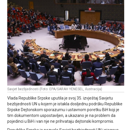
Savjet bezbjednosti (Foto: EPA/SARAH YENESEL, ilustracija)
Vlada Republike Srpske uputila je svoj 35. izvještaj Savjetu
bezbjednosti UN u kojem je istakla dosljednu podršku Republike
Srpske Dejtonskom sporazumu i ustavnom poretku BiH koji je
tim dokumentom uspostavljen, a ukazano je na problem da
pojedinci u BiH i van nje ne prihvataju dejtonski kompromis.
Republika Srpska je pozvala Savjet bezbjednosti UN i njegove