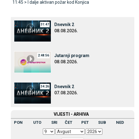
11:45 >
I dalje aktivan požar kod Konjica
Dnevnik 2
31:47
08.08.2026.
Јutarnji program
2:48:56
08.08.2026.
Dnevnik 2
34:26
07.08.2026.
VIЈESTI - ARHIVA
PON
UTO
SRI
ČET
PET
SUB
NED